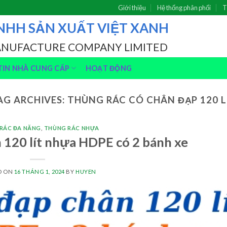
Giới thiệu
Hệ thống phân phối
T
NHH SẢN XUẤT VIỆT XANH
ANUFACTURE COMPANY LIMITED
IN NHÀ CUNG CẤP
HOẠT ĐỘNG
AG ARCHIVES:
THÙNG RÁC CÓ CHÂN ĐẠP 120 L
RÁC ĐA NĂNG
,
THÙNG RÁC NHỰA
 120 lít nhựa HDPE có 2 bánh xe
D ON
16 THÁNG 1, 2024
BY
HUYEN