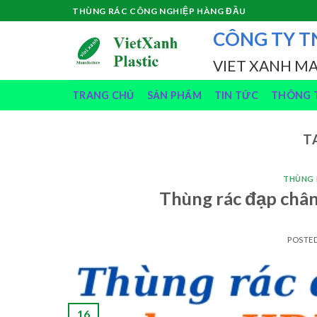
Skip
THÙNG RÁC CÔNG NGHIỆP HÀNG ĐẦU
to
CÔNG TY T
content
VIET XANH M
TRANG CHỦ
SẢN PHẨM
TIN TỨC
THÔNG T
T
THÙNG 
Thùng rác đạp chân
POSTE
16