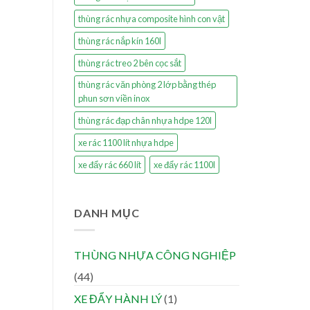
thùng rác nhựa composite hình con vật
thùng rác nắp kín 160l
thùng rác treo 2 bên cọc sắt
thùng rác văn phòng 2 lớp bằng thép
phun sơn viền inox
thùng rác đạp chân nhựa hdpe 120l
xe rác 1100 lít nhựa hdpe
xe đẩy rác 660 lít
xe đẩy rác 1100l
DANH MỤC
THÙNG NHỰA CÔNG NGHIỆP
(44)
XE ĐẨY HÀNH LÝ
(1)