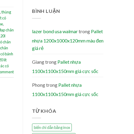
BÌNH LUẬN
,
thùng
t có
pe
,
đạp chân
lazer bond usa walmar
trong
Pallet
120l
nhựa 1200x1000x120mm màu đen
có chân
giá rẻ
 chân
 có bánh
0 lít
Giang
trong
Pallet nhựa
rác có
1100x1100x150mm giá cực sốc
 comment
Phong
trong
Pallet nhựa
1100x1100x150mm giá cực sốc
TỪ KHÓA
biển chỉ dẫn bằng inox