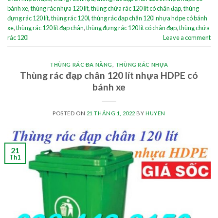
bánh xe
,
thùng rác nhựa 120 lít
,
thùng chứa rác 120 lít có chân đạp
,
thùng
đựng rác 120 lít
,
thùng rác 120l
,
thùng rác đạp chân 120l nhựa hdpe có bánh
xe
,
thùng rác 120 lít đạp chân
,
thùng đựng rác 120 lít có chân đạp
,
thùng chứa
rác 120l
Leave a comment
THÙNG RÁC ĐA NĂNG
,
THÙNG RÁC NHỰA
Thùng rác đạp chân 120 lít nhựa HDPE có
bánh xe
POSTED ON
21 THÁNG 1, 2022
BY
HUYEN
21
Th1