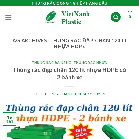
Skip
THÙNG RÁC CÔNG NGHIỆP HÀNG ĐẦU
to
0
content
TAG ARCHIVES:
THÙNG RÁC ĐẠP CHÂN 120 LÍT
NHỰA HDPE
THÙNG RÁC ĐA NĂNG
,
THÙNG RÁC NHỰA
Thùng rác đạp chân 120 lít nhựa HDPE có
2 bánh xe
POSTED ON
16 THÁNG 1, 2024
BY
HUYEN
16
Th1