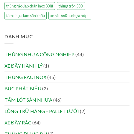
thùng rác đạp chân inox 30 lít
thùng tròn 500l
tấm nhựa làm sân khấu
xe rác 660 lít nhựa hdpe
DANH MỤC
THÙNG NHỰA CÔNG NGHIỆP
(44)
XE ĐẨY HÀNH LÝ
(1)
THÙNG RÁC INOX
(45)
BỤC PHÁT BIỂU
(2)
TẤM LÓT SÀN NHỰA
(46)
LỒNG TRỮ HÀNG – PALLET LƯỚI
(2)
XE ĐẨY RÁC
(64)
THÙNG ĐỰNG DÙ
(3)