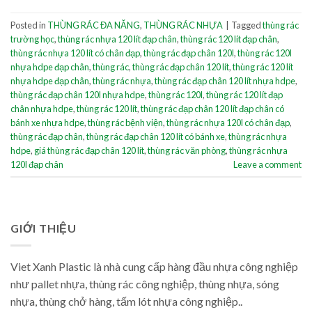
Posted in
THÙNG RÁC ĐA NĂNG
,
THÙNG RÁC NHỰA
|
Tagged
thùng rác
trường học
,
thùng rác nhựa 120 lít đạp chân
,
thùng rác 120 lít đạp chân
,
thùng rác nhựa 120 lít có chân đạp
,
thùng rác đạp chân 120l
,
thùng rác 120l
nhựa hdpe đạp chân
,
thùng rác
,
thùng rác đạp chân 120 lít
,
thùng rác 120 lít
nhựa hdpe đạp chân
,
thùng rác nhựa
,
thùng rác đạp chân 120 lít nhựa hdpe
,
thùng rác đạp chân 120l nhựa hdpe
,
thùng rác 120l
,
thùng rác 120 lít đạp
chân nhựa hdpe
,
thùng rác 120 lít
,
thùng rác đạp chân 120 lít đạp chân có
bánh xe nhựa hdpe
,
thùng rác bệnh viện
,
thùng rác nhựa 120l có chân đạp
,
thùng rác đạp chân
,
thùng rác đạp chân 120 lít có bánh xe
,
thùng rác nhựa
hdpe
,
giá thùng rác đạp chân 120 lít
,
thùng rác văn phòng
,
thùng rác nhựa
120l đạp chân
Leave a comment
GIỚI THIỆU
Viet Xanh Plastic là nhà cung cấp hàng đầu nhựa công nghiệp
như pallet nhựa, thùng rác công nghiệp, thùng nhựa, sóng
nhựa, thùng chở hàng, tấm lót nhựa công nghiệp..