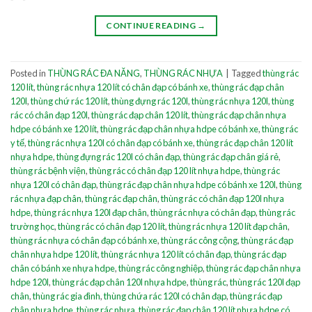
CONTINUE READING
→
Posted in
THÙNG RÁC ĐA NĂNG
,
THÙNG RÁC NHỰA
|
Tagged
thùng rác
120 lít
,
thùng rác nhựa 120 lít có chân đạp có bánh xe
,
thùng rác đạp chân
120l
,
thùng chứ rác 120 lít
,
thùng đựng rác 120l
,
thùng rác nhựa 120l
,
thùng
rác có chân đạp 120l
,
thùng rác đạp chân 120 lít
,
thùng rác đạp chân nhựa
hdpe có bánh xe 120 lít
,
thùng rác đạp chân nhựa hdpe có bánh xe
,
thùng rác
y tế
,
thùng rác nhựa 120l có chân đạp có bánh xe
,
thùng rác đạp chân 120 lít
nhựa hdpe
,
thùng đựng rác 120l có chân đạp
,
thùng rác đạp chân giá rẻ
,
thùng rác bệnh viện
,
thùng rác có chân đạp 120 lít nhựa hdpe
,
thùng rác
nhựa 120l có chân đạp
,
thùng rác đạp chân nhựa hdpe có bánh xe 120l
,
thùng
rác nhựa đạp chân
,
thùng rác đạp chân
,
thùng rác có chân đạp 120l nhựa
hdpe
,
thùng rác nhựa 120l đạp chân
,
thùng rác nhựa có chân đạp
,
thùng rác
trường học
,
thùng rác có chân đạp 120 lít
,
thùng rác nhựa 120 lít đạp chân
,
thùng rác nhựa có chân đạp có bánh xe
,
thùng rác công cộng
,
thùng rác đạp
chân nhựa hdpe 120 lít
,
thùng rác nhựa 120 lít có chân đạp
,
thùng rác đạp
chân có bánh xe nhựa hdpe
,
thùng rác công nghiệp
,
thùng rác đạp chân nhựa
hdpe 120l
,
thùng rác đạp chân 120l nhựa hdpe
,
thùng rác
,
thùng rác 120l đạp
chân
,
thùng rác gia đình
,
thùng chứa rác 120l có chân đạp
,
thùng rác đạp
chân nhựa hdpe
,
thùng rác nhựa
,
thùng rác đạp chân 120 lít nhựa hdpe có