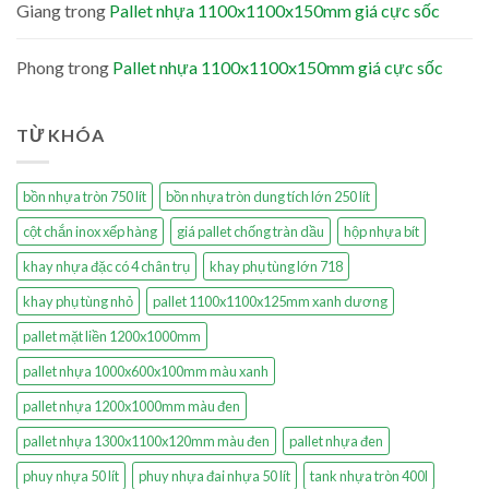
Giang
trong
Pallet nhựa 1100x1100x150mm giá cực sốc
Phong
trong
Pallet nhựa 1100x1100x150mm giá cực sốc
TỪ KHÓA
bồn nhựa tròn 750 lít
bồn nhựa tròn dung tích lớn 250 lít
cột chắn inox xếp hàng
giá pallet chống tràn dầu
hộp nhựa bít
khay nhựa đặc có 4 chân trụ
khay phụ tùng lớn 718
khay phụ tùng nhỏ
pallet 1100x1100x125mm xanh dương
pallet mặt liền 1200x1000mm
pallet nhựa 1000x600x100mm màu xanh
pallet nhựa 1200x1000mm màu đen
pallet nhựa 1300x1100x120mm màu đen
pallet nhựa đen
phuy nhựa 50 lít
phuy nhựa đai nhựa 50 lít
tank nhựa tròn 400l