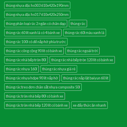
thùng nhựa đặc hs003 610x420x190mm
thùng nhựa đặc hs017 610x420x250mm
thùng phân loại rác 2 ngăn có chân đạp
thùng rác
thùng rác 60 lít xanh lá có 4 bánh xe
thùng rác 60l màu xanh lá
thùng rác 100l có đế nắp hở phía trước
thùng rác công cộng 90 lít có bánh xe
thùng rác ngoài trời
thùng rác nhà bếp tròn 80l
thùng rác nhà bếp tròn 120 lít có bánh xe
thùng rác nhựa 160l
thùng rác nhựa giá rẻ
thùng rác nhựa hdpe 90 lít nắp hở
thùng rác nắp lật baiyun 60 lít
thùng rác treo đơn chân sắt nhựa composite 50l
thùng rác tròn nhà bếp 80l có bánh xe
thùng rác tròn nhà bếp 120 lít có bánh xe
xe đẩy thức ăn nhanh