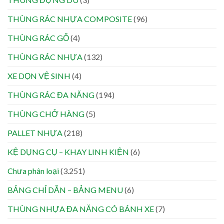
THÙNG RÁC NHỰA COMPOSITE
(96)
THÙNG RÁC GỖ
(4)
THÙNG RÁC NHỰA
(132)
XE DỌN VỆ SINH
(4)
THÙNG RÁC ĐA NĂNG
(194)
THÙNG CHỞ HÀNG
(5)
PALLET NHỰA
(218)
KỆ DỤNG CỤ – KHAY LINH KIỆN
(6)
Chưa phân loại
(3.251)
BẢNG CHỈ DẪN – BẢNG MENU
(6)
THÙNG NHỰA ĐA NĂNG CÓ BÁNH XE
(7)