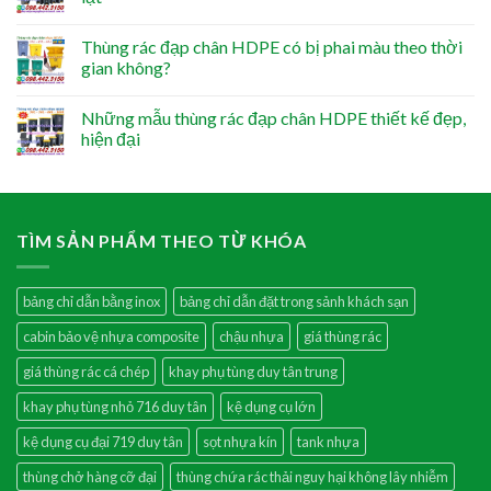
Thùng rác đạp chân HDPE có bị phai màu theo thời
gian không?
Những mẫu thùng rác đạp chân HDPE thiết kế đẹp,
hiện đại
TÌM SẢN PHẨM THEO TỪ KHÓA
bảng chỉ dẫn bằng inox
bảng chỉ dẫn đặt trong sảnh khách sạn
cabin bảo vệ nhựa composite
chậu nhựa
giá thùng rác
giá thùng rác cá chép
khay phụ tùng duy tân trung
khay phụ tùng nhỏ 716 duy tân
kệ dụng cụ lớn
kệ dụng cụ đại 719 duy tân
sọt nhựa kín
tank nhựa
thùng chở hàng cỡ đại
thùng chứa rác thải nguy hại không lây nhiễm