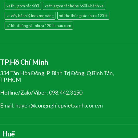
xe thu gom rác 660l
xe thu gom rác hdpe 660l 4 bánh xe
xe đẩy hành lý inox mạ vàng
xả kho thùng rác nhựa 120 lít
xả kho thùng rác nhựa 120 lít màu cam
TP.Hồ Chí Minh
334 Tân Hòa Đông, P. Bình Trị Đông, Q.Bình Tân,
TP.HCM
Hotline/Zalo/Viber: 098.442.3150
Email: huyen@congnghiepvietxanh.com.vn
Huế