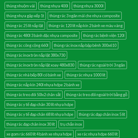
thùng nhuộm vải
thùng nhựa 400l
thùng nhựa 3000l
thùng nhựa gập xếp 1t
thùng rác 3 ngăn mái che nhựa composite
thùng rác 25 lít nắp lật
thùng rác 120 lít nắp kín 2 bánh xe màu vàng
thùng rác 480l 3 bánh đặc nhựa composite
thùng rác bệnh viện 120l
thùng rác công cộng 660l
thùng rác inox nắp bập bênh 300x610
thùng rác inox tròn nắp lật 380x730
thùng rác inox tròn nắp lật xoay 480x830
thùng rác ngoài trời 3 ngăn
thùng rác nhà bếp 80l có bánh xe
thùng rác nhựa 1000 lít
thùng rác nắp kín 240l nhựa hdpe 2 bánh xe
thùng rác treo đôi 50lx2 chân sắt
thùng rác treo đôi ngoài trời bằng gỗ
thùng rác y tế đạp chân 30 lít nhựa hdpe
thùng rác y tế đạp chân 68 lít nhựa hdpe
thùng rác đạp chân inox 5 lít
thùng rác đạp chân inox 30 lít
trụ chắn inox
xe gom rác 660 lít 4 bánh xe nhựa hdpe
xe rác nhựa hdpe 660 lít