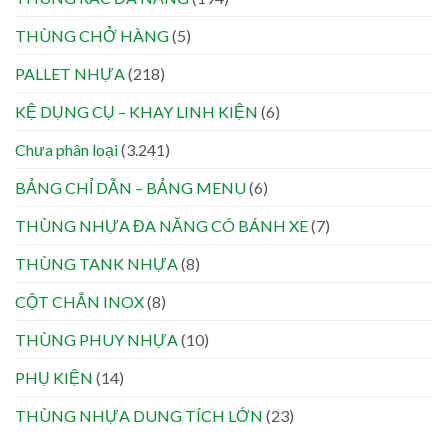
THÙNG CHỞ HÀNG
(5)
PALLET NHỰA
(218)
KỆ DỤNG CỤ – KHAY LINH KIỆN
(6)
Chưa phân loại
(3.241)
BẢNG CHỈ DẪN – BẢNG MENU
(6)
THÙNG NHỰA ĐA NĂNG CÓ BÁNH XE
(7)
THÙNG TANK NHỰA
(8)
CỘT CHẮN INOX
(8)
THÙNG PHUY NHỰA
(10)
PHỤ KIỆN
(14)
THÙNG NHỰA DUNG TÍCH LỚN
(23)