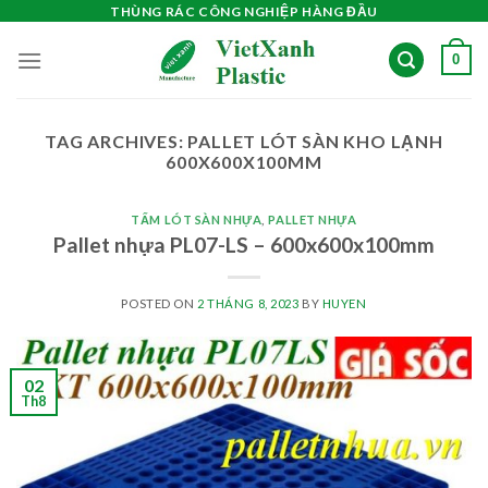
Skip
THÙNG RÁC CÔNG NGHIỆP HÀNG ĐẦU
to
0
content
TAG ARCHIVES:
PALLET LÓT SÀN KHO LẠNH
600X600X100MM
TẤM LÓT SÀN NHỰA
,
PALLET NHỰA
Pallet nhựa PL07-LS – 600x600x100mm
POSTED ON
2 THÁNG 8, 2023
BY
HUYEN
02
Th8