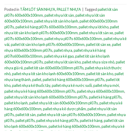
Posted in
TẤM LÓT SÀN NHỰA
,
PALLET NHỰA
|
Tagged
pallet lót sàn
pl07ls 600x600x100mm
,
pallet nhựa lót sàn
,
pallet nhựa lót sàn
600x600x100mm
,
pallet nhựa lót sàn kho lạnh
,
pallet 600x600x100mm
pl07ls
,
pallet kê hàng pl07ls 600x600x100mm
,
pallet nhựa lót kho
,
pallet
nhựa lót sàn kho lạnh pl07ls 600x600x100mm
,
pallet nhựa lót sàn xe
,
pallet
pl07ls 600x600x100mm
,
pallet nhựa pl07ls 600x600x100mm
,
pallet nhựa kê
vải
,
pallet lót sàn kho lạnh pl07ls 600x600x100mm
,
pallet lót sàn xe
,
pallet
nhựa 600x600x100mm pl07ls
,
pallet nhựa
,
pallet nhựa kê hàng
pl07ls600x600x100mm
,
pallet nhựa kê gạo
,
pallet lót sàn kho lạnh
600x600x100mm pl07ls
,
pallet nhựa lót sàn kho
,
pallet nhựa size nhỏ
,
pallet
nhựa giá rẻ
,
pallet lót sàn 600x600x100mm pl07ls
,
pallet nhựa kích thước
nhỏ
,
pallet nhựa lót sàn kho lạnh 600x600x100mm
,
pallet lót sàn kho
,
pallet
nhựa long thành
,
pallet
,
pallet kê hàng 600x600x100mm pl07ls
,
pallet lót
kho
,
pallet nhựa kê thuốc tây
,
pallet nhựa kê nước suối
,
pallet nhựa mới
,
pallet nhựa kê hàng 600x600x100mm pl07ls
,
pallet nhựa 600x600x100mm
,
pallet nhựa lót sàn kho lạnh 600x600x100mm pl07ls
,
pallet kê hàng pl07ls
,
pallet kho lạnh
,
pallet nhựa lót sàn 600x600x100mm pl07ls
,
pallet nhựa kê
hàng 600x600x100mm
,
pallet nhựa kê dược phẩm
,
pallet nhựa lót sàn
pl07ls
,
pallet lót sàn
,
pallet nhựa lót sàn pl07ls 600x600x100mm
,
pallet nhựa
pl07ls
,
pallet pl07ls
,
pallet nhựa kê hàng pl07ls
,
pallet kê hàng
,
pallet lót sàn
kho lạnh 600x600x100mm
,
pallet kê hàng 600x600x100mm
,
pallet nhựa kê