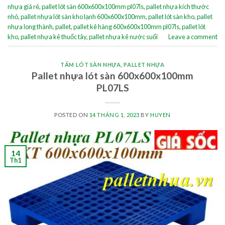
nhựa giá rẻ
,
pallet lót sàn 600x600x100mm pl07ls
,
pallet nhựa kích thước
nhỏ
,
pallet nhựa lót sàn kho lạnh 600x600x100mm
,
pallet lót sàn kho
,
pallet
nhựa long thành
,
pallet
,
pallet kê hàng 600x600x100mm pl07ls
,
pallet lót
kho
,
pallet nhựa kê thuốc tây
,
pallet nhựa kê nước suối
Leave a comment
TẤM LÓT SÀN NHỰA
,
PALLET NHỰA
Pallet nhựa lót sàn 600x600x100mm
PL07LS
POSTED ON
14 THÁNG 1, 2023
BY
HUYEN
14
Th1