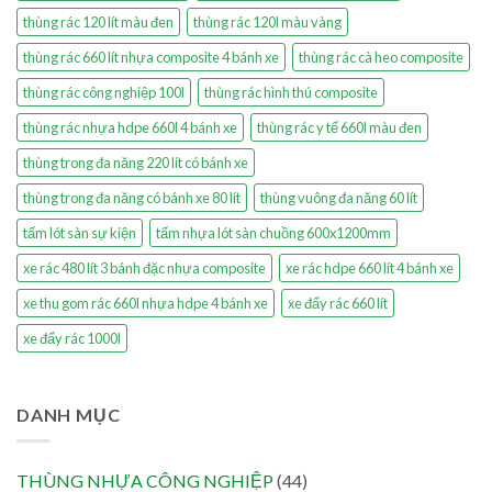
thùng rác 120 lít màu đen
thùng rác 120l màu vàng
thùng rác 660 lít nhựa composite 4 bánh xe
thùng rác cà heo composite
thùng rác công nghiệp 100l
thùng rác hình thú composite
thùng rác nhựa hdpe 660l 4 bánh xe
thùng rác y tế 660l màu đen
thùng trong đa năng 220 lít có bánh xe
thùng trong đa năng có bánh xe 80 lít
thùng vuông đa năng 60 lít
tấm lót sàn sự kiện
tấm nhựa lót sàn chuồng 600x1200mm
xe rác 480 lít 3 bánh đặc nhựa composite
xe rác hdpe 660 lít 4 bánh xe
xe thu gom rác 660l nhựa hdpe 4 bánh xe
xe đẩy rác 660 lít
xe đẩy rác 1000l
DANH MỤC
THÙNG NHỰA CÔNG NGHIỆP
(44)