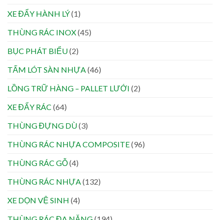
XE ĐẨY HÀNH LÝ
(1)
THÙNG RÁC INOX
(45)
BỤC PHÁT BIỂU
(2)
TẤM LÓT SÀN NHỰA
(46)
LỒNG TRỮ HÀNG – PALLET LƯỚI
(2)
XE ĐẨY RÁC
(64)
THÙNG ĐỰNG DÙ
(3)
THÙNG RÁC NHỰA COMPOSITE
(96)
THÙNG RÁC GỖ
(4)
THÙNG RÁC NHỰA
(132)
XE DỌN VỆ SINH
(4)
THÙNG RÁC ĐA NĂNG
(194)