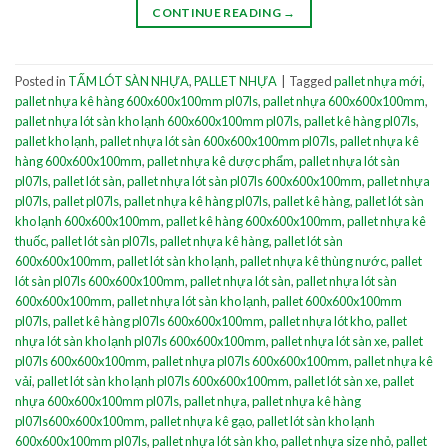
CONTINUE READING
→
Posted in
TẤM LÓT SÀN NHỰA
,
PALLET NHỰA
|
Tagged
pallet nhựa mới
,
pallet nhựa kê hàng 600x600x100mm pl07ls
,
pallet nhựa 600x600x100mm
,
pallet nhựa lót sàn kho lạnh 600x600x100mm pl07ls
,
pallet kê hàng pl07ls
,
pallet kho lạnh
,
pallet nhựa lót sàn 600x600x100mm pl07ls
,
pallet nhựa kê
hàng 600x600x100mm
,
pallet nhựa kê dược phẩm
,
pallet nhựa lót sàn
pl07ls
,
pallet lót sàn
,
pallet nhựa lót sàn pl07ls 600x600x100mm
,
pallet nhựa
pl07ls
,
pallet pl07ls
,
pallet nhựa kê hàng pl07ls
,
pallet kê hàng
,
pallet lót sàn
kho lạnh 600x600x100mm
,
pallet kê hàng 600x600x100mm
,
pallet nhựa kê
thuốc
,
pallet lót sàn pl07ls
,
pallet nhựa kê hàng
,
pallet lót sàn
600x600x100mm
,
pallet lót sàn kho lạnh
,
pallet nhựa kê thùng nước
,
pallet
lót sàn pl07ls 600x600x100mm
,
pallet nhựa lót sàn
,
pallet nhựa lót sàn
600x600x100mm
,
pallet nhựa lót sàn kho lạnh
,
pallet 600x600x100mm
pl07ls
,
pallet kê hàng pl07ls 600x600x100mm
,
pallet nhựa lót kho
,
pallet
nhựa lót sàn kho lạnh pl07ls 600x600x100mm
,
pallet nhựa lót sàn xe
,
pallet
pl07ls 600x600x100mm
,
pallet nhựa pl07ls 600x600x100mm
,
pallet nhựa kê
vải
,
pallet lót sàn kho lạnh pl07ls 600x600x100mm
,
pallet lót sàn xe
,
pallet
nhựa 600x600x100mm pl07ls
,
pallet nhựa
,
pallet nhựa kê hàng
pl07ls600x600x100mm
,
pallet nhựa kê gạo
,
pallet lót sàn kho lạnh
600x600x100mm pl07ls
,
pallet nhựa lót sàn kho
,
pallet nhựa size nhỏ
,
pallet