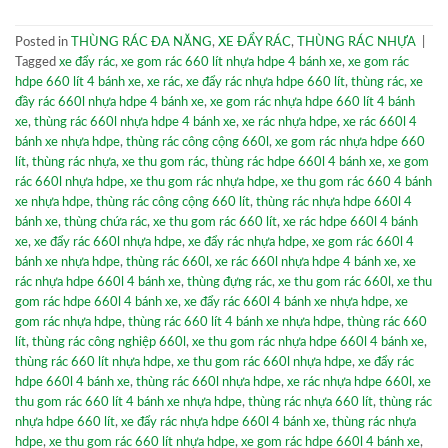
Posted in
THÙNG RÁC ĐA NĂNG
,
XE ĐẨY RÁC
,
THÙNG RÁC NHỰA
|
Tagged
xe đẩy rác
,
xe gom rác 660 lít nhựa hdpe 4 bánh xe
,
xe gom rác
hdpe 660 lít 4 bánh xe
,
xe rác
,
xe đẩy rác nhựa hdpe 660 lít
,
thùng rác
,
xe
đầy rác 660l nhựa hdpe 4 bánh xe
,
xe gom rác nhựa hdpe 660 lít 4 bánh
xe
,
thùng rác 660l nhựa hdpe 4 bánh xe
,
xe rác nhựa hdpe
,
xe rác 660l 4
bánh xe nhựa hdpe
,
thùng rác công cộng 660l
,
xe gom rác nhựa hdpe 660
lít
,
thùng rác nhựa
,
xe thu gom rác
,
thùng rác hdpe 660l 4 bánh xe
,
xe gom
rác 660l nhựa hdpe
,
xe thu gom rác nhựa hdpe
,
xe thu gom rác 660 4 bánh
xe nhựa hdpe
,
thùng rác công cộng 660 lít
,
thùng rác nhựa hdpe 660l 4
bánh xe
,
thùng chứa rác
,
xe thu gom rác 660 lít
,
xe rác hdpe 660l 4 bánh
xe
,
xe đẩy rác 660l nhựa hdpe
,
xe đẩy rác nhựa hdpe
,
xe gom rác 660l 4
bánh xe nhựa hdpe
,
thùng rác 660l
,
xe rác 660l nhựa hdpe 4 bánh xe
,
xe
rác nhựa hdpe 660l 4 bánh xe
,
thùng đựng rác
,
xe thu gom rác 660l
,
xe thu
gom rác hdpe 660l 4 bánh xe
,
xe đẩy rác 660l 4 bánh xe nhựa hdpe
,
xe
gom rác nhựa hdpe
,
thùng rác 660 lít 4 bánh xe nhựa hdpe
,
thùng rác 660
lít
,
thùng rác công nghiệp 660l
,
xe thu gom rác nhựa hdpe 660l 4 bánh xe
,
thùng rác 660 lít nhựa hdpe
,
xe thu gom rác 660l nhựa hdpe
,
xe đẩy rác
hdpe 660l 4 bánh xe
,
thùng rác 660l nhựa hdpe
,
xe rác nhựa hdpe 660l
,
xe
thu gom rác 660 lít 4 bánh xe nhựa hdpe
,
thùng rác nhựa 660 lít
,
thùng rác
nhựa hdpe 660 lít
,
xe đẩy rác nhựa hdpe 660l 4 bánh xe
,
thùng rác nhựa
hdpe
,
xe thu gom rác 660 lít nhựa hdpe
,
xe gom rác hdpe 660l 4 bánh xe
,