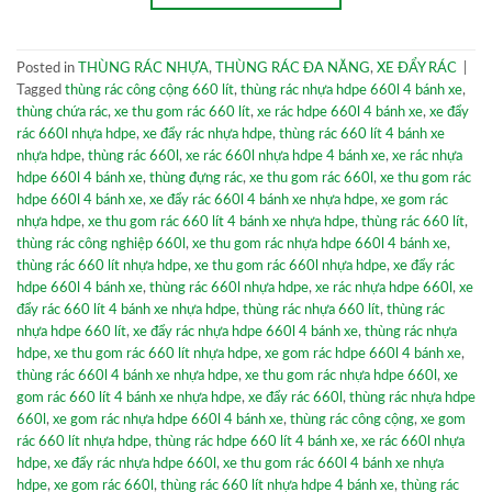
Posted in
THÙNG RÁC NHỰA
,
THÙNG RÁC ĐA NĂNG
,
XE ĐẨY RÁC
|
Tagged
thùng rác công cộng 660 lít
,
thùng rác nhựa hdpe 660l 4 bánh xe
,
thùng chứa rác
,
xe thu gom rác 660 lít
,
xe rác hdpe 660l 4 bánh xe
,
xe đẩy
rác 660l nhựa hdpe
,
xe đẩy rác nhựa hdpe
,
thùng rác 660 lít 4 bánh xe
nhựa hdpe
,
thùng rác 660l
,
xe rác 660l nhựa hdpe 4 bánh xe
,
xe rác nhựa
hdpe 660l 4 bánh xe
,
thùng đựng rác
,
xe thu gom rác 660l
,
xe thu gom rác
hdpe 660l 4 bánh xe
,
xe đẩy rác 660l 4 bánh xe nhựa hdpe
,
xe gom rác
nhựa hdpe
,
xe thu gom rác 660 lít 4 bánh xe nhựa hdpe
,
thùng rác 660 lít
,
thùng rác công nghiệp 660l
,
xe thu gom rác nhựa hdpe 660l 4 bánh xe
,
thùng rác 660 lít nhựa hdpe
,
xe thu gom rác 660l nhựa hdpe
,
xe đẩy rác
hdpe 660l 4 bánh xe
,
thùng rác 660l nhựa hdpe
,
xe rác nhựa hdpe 660l
,
xe
đẩy rác 660 lít 4 bánh xe nhựa hdpe
,
thùng rác nhựa 660 lít
,
thùng rác
nhựa hdpe 660 lít
,
xe đẩy rác nhựa hdpe 660l 4 bánh xe
,
thùng rác nhựa
hdpe
,
xe thu gom rác 660 lít nhựa hdpe
,
xe gom rác hdpe 660l 4 bánh xe
,
thùng rác 660l 4 bánh xe nhựa hdpe
,
xe thu gom rác nhựa hdpe 660l
,
xe
gom rác 660 lít 4 bánh xe nhựa hdpe
,
xe đẩy rác 660l
,
thùng rác nhựa hdpe
660l
,
xe gom rác nhựa hdpe 660l 4 bánh xe
,
thùng rác công cộng
,
xe gom
rác 660 lít nhựa hdpe
,
thùng rác hdpe 660 lít 4 bánh xe
,
xe rác 660l nhựa
hdpe
,
xe đẩy rác nhựa hdpe 660l
,
xe thu gom rác 660l 4 bánh xe nhựa
hdpe
,
xe gom rác 660l
,
thùng rác 660 lít nhựa hdpe 4 bánh xe
,
thùng rác