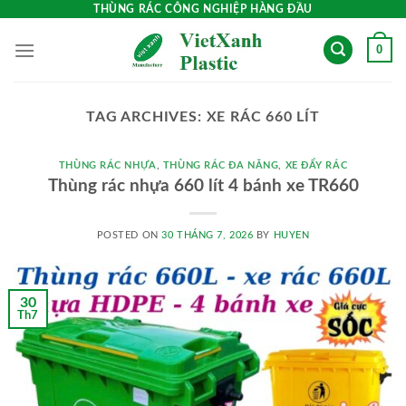
Skip
THÙNG RÁC CÔNG NGHIỆP HÀNG ĐẦU
to
0
content
TAG ARCHIVES:
XE RÁC 660 LÍT
THÙNG RÁC NHỰA
,
THÙNG RÁC ĐA NĂNG
,
XE ĐẨY RÁC
Thùng rác nhựa 660 lít 4 bánh xe TR660
POSTED ON
30 THÁNG 7, 2026
BY
HUYEN
30
Th7