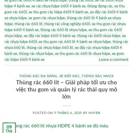
xe gom rác 660l 4 bánh xe nhựa hdpe
,
thùng rác 660l
,
xe rác 660l nhựa
hdpe 4 bánh xe
,
xe rác nhựa hdpe 660l 4 bánh xe
,
thùng đựng rác
,
xe thu
gom rác 660l
,
xe thu gom rác hdpe 660l 4 bánh xe
,
xe đẩy rác 660l 4 bánh
xe nhựa hdpe
,
xe gom rác nhựa hdpe
,
thùng rác 660 lít 4 bánh xe nhựa
hdpe
,
thùng rác 660 lít
,
thùng rác công nghiệp 660l
,
xe thu gom rác nhựa
hdpe 660l 4 bánh xe
,
thùng rác 660 lít nhựa hdpe
,
xe thu gom rác 660l
nhựa hdpe
,
xe đẩy rác hdpe 660l 4 bánh xe
,
thùng rác 660l nhựa hdpe
,
xe
rác nhựa hdpe 660l
,
xe thu gom rác 660 lít 4 bánh xe nhựa hdpe
,
thùng rác
nhựa 660 lít
,
thùng rác nhựa hdpe 660 lít
,
xe đẩy rác nhựa hdpe 660l 4
bánh xe
,
thùng rác nhựa hdpe
,
xe thu gom rác 660 lít nhựa hdpe
,
xe gom
rác hdpe 660l 4 bánh xe
Leave a comment
THÙNG RÁC ĐA NĂNG
,
XE ĐẨY RÁC
,
THÙNG RÁC NHỰA
Thùng rác 660 lít – Giải pháp tối ưu cho
việc thu gom và quản lý rác thải quy mô
lớn
POSTED ON
9 THÁNG 6, 2025
BY
HUYEN
09
Th6