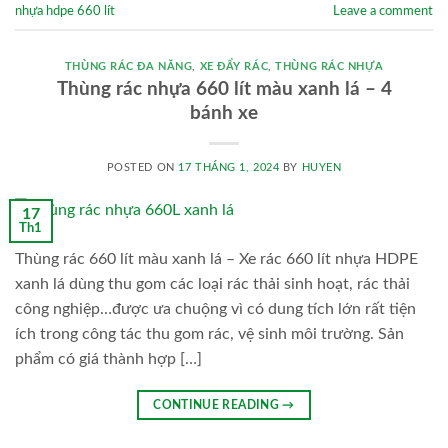
nhựa hdpe 660 lít
Leave a comment
THÙNG RÁC ĐA NĂNG
,
XE ĐẨY RÁC
,
THÙNG RÁC NHỰA
Thùng rác nhựa 660 lít màu xanh lá – 4
bánh xe
POSTED ON
17 THÁNG 1, 2024
BY
HUYEN
17
Th1
Thùng rác 660 lít màu xanh lá – Xe rác 660 lít nhựa HDPE
xanh lá dùng thu gom các loại rác thải sinh hoạt, rác thải
công nghiệp…được ưa chuộng vì có dung tích lớn rất tiện
ích trong công tác thu gom rác, vệ sinh môi trường. Sản
phẩm có giá thành hợp […]
CONTINUE READING
→