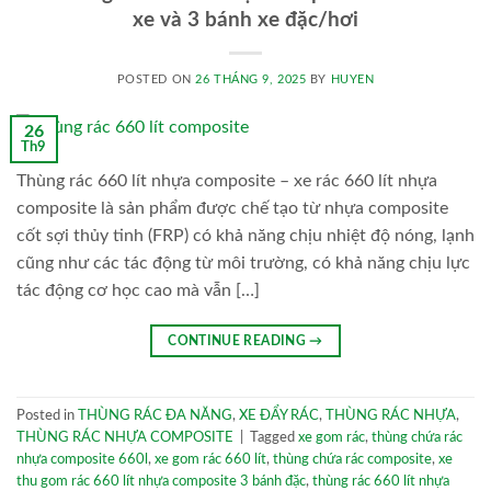
xe và 3 bánh xe đặc/hơi
POSTED ON
26 THÁNG 9, 2025
BY
HUYEN
26
Th9
Thùng rác 660 lít nhựa composite – xe rác 660 lít nhựa
composite là sản phẩm được chế tạo từ nhựa composite
cốt sợi thủy tinh (FRP) có khả năng chịu nhiệt độ nóng, lạnh
cũng như các tác động từ môi trường, có khả năng chịu lực
tác động cơ học cao mà vẫn […]
CONTINUE READING
→
Posted in
THÙNG RÁC ĐA NĂNG
,
XE ĐẨY RÁC
,
THÙNG RÁC NHỰA
,
THÙNG RÁC NHỰA COMPOSITE
|
Tagged
xe gom rác
,
thùng chứa rác
nhựa composite 660l
,
xe gom rác 660 lít
,
thùng chứa rác composite
,
xe
thu gom rác 660 lít nhựa composite 3 bánh đặc
,
thùng rác 660 lít nhựa