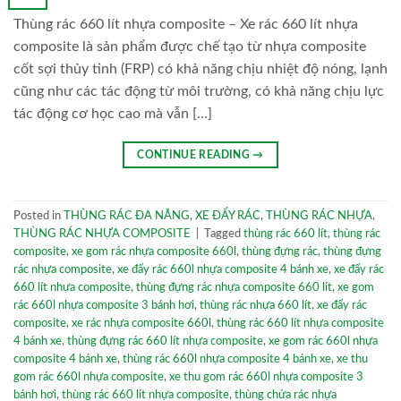
Thùng rác 660 lít nhựa composite – Xe rác 660 lít nhựa
composite là sản phẩm được chế tạo từ nhựa composite
cốt sợi thủy tinh (FRP) có khả năng chịu nhiệt độ nóng, lạnh
cũng như các tác động từ môi trường, có khả năng chịu lực
tác động cơ học cao mà vẫn […]
CONTINUE READING
→
Posted in
THÙNG RÁC ĐA NĂNG
,
XE ĐẨY RÁC
,
THÙNG RÁC NHỰA
,
THÙNG RÁC NHỰA COMPOSITE
|
Tagged
thùng rác 660 lít
,
thùng rác
composite
,
xe gom rác nhựa composite 660l
,
thùng đựng rác
,
thùng đựng
rác nhựa composite
,
xe đẩy rác 660l nhựa composite 4 bánh xe
,
xe đẩy rác
660 lít nhựa composite
,
thùng đựng rác nhựa composite 660 lít
,
xe gom
rác 660l nhựa composite 3 bánh hơi
,
thùng rác nhựa 660 lít
,
xe đẩy rác
composite
,
xe rác nhựa composite 660l
,
thùng rác 660 lít nhựa composite
4 bánh xe
,
thùng đựng rác 660 lít nhựa composite
,
xe gom rác 660l nhựa
composite 4 bánh xe
,
thùng rác 660l nhựa composite 4 bánh xe
,
xe thu
gom rác 660l nhựa composite
,
xe thu gom rác 660l nhựa composite 3
bánh hơi
,
thùng rác 660 lít nhựa composite
,
thùng chứa rác nhựa