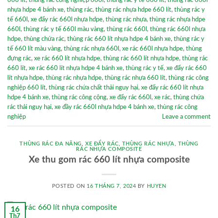
660 lít
,
thùng rác công nghiệp 660l
,
thùng rác y tế 660 lít
,
thùng rác 660l
nhựa hdpe 4 bánh xe
,
thùng rác
,
thùng rác nhựa hdpe 660 lít
,
thùng rác y
tế 660l
,
xe đẩy rác 660l nhựa hdpe
,
thùng rác nhựa
,
thùng rác nhựa hdpe
660l
,
thùng rác y tế 660l màu vàng
,
thùng rác 660l
,
thùng rác 660l nhựa
hdpe
,
thùng chứa rác
,
thùng rác 660 lít nhựa hdpe 4 bánh xe
,
thùng rác y
tế 660 lít màu vàng
,
thùng rác nhựa 660l
,
xe rác 660l nhựa hdpe
,
thùng
đựng rác
,
xe rác 660 lít nhựa hdpe
,
thùng rác 660 lít nhựa hdpe
,
thùng rác
660 lít
,
xe rác 660 lít nhựa hdpe 4 bánh xe
,
thùng rác y tế
,
xe đẩy rác 660
lít nhựa hdpe
,
thùng rác nhựa hdpe
,
thùng rác nhựa 660 lít
,
thùng rác công
nghiệp 660 lít
,
thùng rác chứa chất thải nguy hại
,
xe đẩy rác 660 lít nhựa
hdpe 4 bánh xe
,
thùng rác công cộng
,
xe đẩy rác 660l
,
xe rác
,
thùng chứa
rác thải nguy hại
,
xe đầy rác 660l nhựa hdpe 4 bánh xe
,
thùng rác công
nghiệp
Leave a comment
THÙNG RÁC ĐA NĂNG
,
XE ĐẨY RÁC
,
THÙNG RÁC NHỰA
,
THÙNG
RÁC NHỰA COMPOSITE
Xe thu gom rác 660 lít nhựa composite
POSTED ON
16 THÁNG 7, 2024
BY
HUYEN
16
Th7