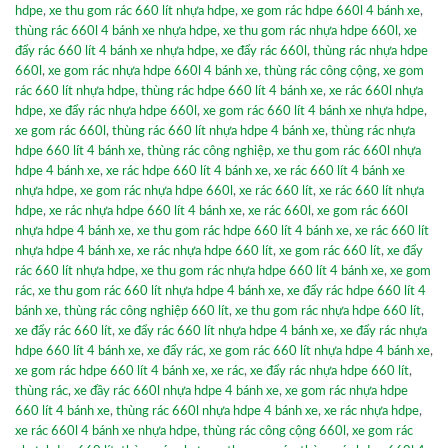
hdpe
,
xe thu gom rác 660 lít nhựa hdpe
,
xe gom rác hdpe 660l 4 bánh xe
,
thùng rác 660l 4 bánh xe nhựa hdpe
,
xe thu gom rác nhựa hdpe 660l
,
xe
đẩy rác 660 lít 4 bánh xe nhựa hdpe
,
xe đẩy rác 660l
,
thùng rác nhựa hdpe
660l
,
xe gom rác nhựa hdpe 660l 4 bánh xe
,
thùng rác công cộng
,
xe gom
rác 660 lít nhựa hdpe
,
thùng rác hdpe 660 lít 4 bánh xe
,
xe rác 660l nhựa
hdpe
,
xe đẩy rác nhựa hdpe 660l
,
xe gom rác 660 lít 4 bánh xe nhựa hdpe
,
xe gom rác 660l
,
thùng rác 660 lít nhựa hdpe 4 bánh xe
,
thùng rác nhựa
hdpe 660 lít 4 bánh xe
,
thùng rác công nghiệp
,
xe thu gom rác 660l nhựa
hdpe 4 bánh xe
,
xe rác hdpe 660 lít 4 bánh xe
,
xe rác 660 lít 4 bánh xe
nhựa hdpe
,
xe gom rác nhựa hdpe 660l
,
xe rác 660 lít
,
xe rác 660 lít nhựa
hdpe
,
xe rác nhựa hdpe 660 lít 4 bánh xe
,
xe rác 660l
,
xe gom rác 660l
nhựa hdpe 4 bánh xe
,
xe thu gom rác hdpe 660 lít 4 bánh xe
,
xe rác 660 lít
nhựa hdpe 4 bánh xe
,
xe rác nhựa hdpe 660 lít
,
xe gom rác 660 lít
,
xe đẩy
rác 660 lít nhựa hdpe
,
xe thu gom rác nhựa hdpe 660 lít 4 bánh xe
,
xe gom
rác
,
xe thu gom rác 660 lít nhựa hdpe 4 bánh xe
,
xe đẩy rác hdpe 660 lít 4
bánh xe
,
thùng rác công nghiệp 660 lít
,
xe thu gom rác nhựa hdpe 660 lít
,
xe đẩy rác 660 lít
,
xe đẩy rác 660 lít nhựa hdpe 4 bánh xe
,
xe đẩy rác nhựa
hdpe 660 lít 4 bánh xe
,
xe đẩy rác
,
xe gom rác 660 lít nhựa hdpe 4 bánh xe
,
xe gom rác hdpe 660 lít 4 bánh xe
,
xe rác
,
xe đẩy rác nhựa hdpe 660 lít
,
thùng rác
,
xe đầy rác 660l nhựa hdpe 4 bánh xe
,
xe gom rác nhựa hdpe
660 lít 4 bánh xe
,
thùng rác 660l nhựa hdpe 4 bánh xe
,
xe rác nhựa hdpe
,
xe rác 660l 4 bánh xe nhựa hdpe
,
thùng rác công cộng 660l
,
xe gom rác