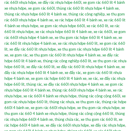
rác 660l nhựa hdpe
,
xe đẩy rác nhựa hdpe 660l
,
xe gom rác 660 lít 4 bánh
xe nhựa hdpe
,
xe gom rác 660l
,
thùng rác 660 lít nhựa hdpe 4 bánh xe
,
thùng rác nhựa hdpe 660 lít 4 bánh xe
,
thùng rác công nghiệp
,
xe thu gom
rác 660l nhựa hdpe 4 bánh xe
,
xe rác hdpe 660 lít 4 bánh xe
,
xe rác 660 lít
4 bánh xe nhựa hdpe
,
xe gom rác nhựa hdpe 660l
,
xe rác 660 lít
,
xe rác
660 lít nhựa hdpe
,
xe rác nhựa hdpe 660 lít 4 bánh xe
,
xe rác 660l
,
xe gom
rác 660l nhựa hdpe 4 bánh xe
,
xe thu gom rác hdpe 660 lít 4 bánh xe
,
xe
rác 660 lít nhựa hdpe 4 bánh xe
,
xe rác nhựa hdpe 660 lít
,
xe gom rác 660
lít
,
xe đẩy rác 660 lít nhựa hdpe
,
xe thu gom rác nhựa hdpe 660 lít 4 bánh
xe
,
xe gom rác
,
xe thu gom rác 660 lít nhựa hdpe 4 bánh xe
,
xe đẩy rác
hdpe 660 lít 4 bánh xe
,
thùng rác công nghiệp 660 lít
,
xe thu gom rác nhựa
hdpe 660 lít
,
xe đẩy rác 660 lít
,
xe đẩy rác 660 lít nhựa hdpe 4 bánh xe
,
xe
đẩy rác nhựa hdpe 660 lít 4 bánh xe
,
xe đẩy rác
,
xe gom rác 660 lít nhựa
hdpe 4 bánh xe
,
xe gom rác hdpe 660 lít 4 bánh xe
,
xe rác
,
xe đẩy rác nhựa
hdpe 660 lít
,
thùng rác
,
xe đầy rác 660l nhựa hdpe 4 bánh xe
,
xe gom rác
nhựa hdpe 660 lít 4 bánh xe
,
thùng rác 660l nhựa hdpe 4 bánh xe
,
xe rác
nhựa hdpe
,
xe rác 660l 4 bánh xe nhựa hdpe
,
thùng rác công cộng 660l
,
xe
gom rác nhựa hdpe 660 lít
,
thùng rác nhựa
,
xe thu gom rác
,
thùng rác hdpe
660l 4 bánh xe
,
xe gom rác 660l nhựa hdpe
,
xe thu gom rác nhựa hdpe
,
xe
thu gom rác 660 4 bánh xe nhựa hdpe
,
thùng rác công cộng 660 lít
,
thùng
rác nhựa hdpe 660l 4 bánh xe
,
thùng chứa rác
,
xe thu gom rác 660 lít
,
xe
rác hdpe 660l 4 bánh xe
,
xe đẩy rác 660l nhựa hdpe
,
xe đẩy rác nhựa hdpe
,