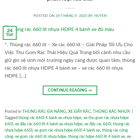
POSTED ON
24 THÁNG 9, 2025
BY
HUYEN
24
Th9
*. Thùng rác 660 lít – Xe rác 660 lít – Giải Pháp Tối Ưu Cho
Việc Thu Gom Rác Thải Hiệu Quả Trong bối cảnh nhu cầu
giữ gìn vệ sinh môi trường ngày càng được quan tâm, thùng
rác 660 lít nhựa HDPE 4 bánh xe – xe rác 660 lít nhựa
HDPE […]
CONTINUE READING
→
Posted in
THÙNG RÁC ĐA NĂNG
,
XE ĐẨY RÁC
,
THÙNG RÁC NHỰA
|
Tagged
thùng rác 660l 4 bánh xe nhựa hdpe
,
xe thu gom rác nhựa hdpe
660l
,
xe đẩy rác 660 lít 4 bánh xe nhựa hdpe
,
xe đẩy rác 660l
,
thùng rác
nhựa hdpe 660l
,
xe gom rác nhựa hdpe 660l 4 bánh xe
,
thùng rác công
cộng
,
xe gom rác 660 lít nhựa hdpe
,
thùng rác hdpe 660 lít 4 bánh xe
,
xe