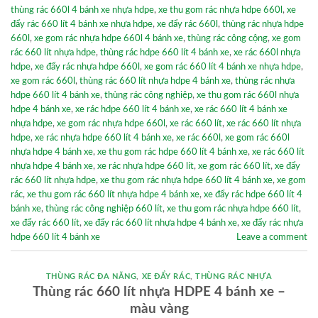
thùng rác 660l 4 bánh xe nhựa hdpe
,
xe thu gom rác nhựa hdpe 660l
,
xe
đẩy rác 660 lít 4 bánh xe nhựa hdpe
,
xe đẩy rác 660l
,
thùng rác nhựa hdpe
660l
,
xe gom rác nhựa hdpe 660l 4 bánh xe
,
thùng rác công cộng
,
xe gom
rác 660 lít nhựa hdpe
,
thùng rác hdpe 660 lít 4 bánh xe
,
xe rác 660l nhựa
hdpe
,
xe đẩy rác nhựa hdpe 660l
,
xe gom rác 660 lít 4 bánh xe nhựa hdpe
,
xe gom rác 660l
,
thùng rác 660 lít nhựa hdpe 4 bánh xe
,
thùng rác nhựa
hdpe 660 lít 4 bánh xe
,
thùng rác công nghiệp
,
xe thu gom rác 660l nhựa
hdpe 4 bánh xe
,
xe rác hdpe 660 lít 4 bánh xe
,
xe rác 660 lít 4 bánh xe
nhựa hdpe
,
xe gom rác nhựa hdpe 660l
,
xe rác 660 lít
,
xe rác 660 lít nhựa
hdpe
,
xe rác nhựa hdpe 660 lít 4 bánh xe
,
xe rác 660l
,
xe gom rác 660l
nhựa hdpe 4 bánh xe
,
xe thu gom rác hdpe 660 lít 4 bánh xe
,
xe rác 660 lít
nhựa hdpe 4 bánh xe
,
xe rác nhựa hdpe 660 lít
,
xe gom rác 660 lít
,
xe đẩy
rác 660 lít nhựa hdpe
,
xe thu gom rác nhựa hdpe 660 lít 4 bánh xe
,
xe gom
rác
,
xe thu gom rác 660 lít nhựa hdpe 4 bánh xe
,
xe đẩy rác hdpe 660 lít 4
bánh xe
,
thùng rác công nghiệp 660 lít
,
xe thu gom rác nhựa hdpe 660 lít
,
xe đẩy rác 660 lít
,
xe đẩy rác 660 lít nhựa hdpe 4 bánh xe
,
xe đẩy rác nhựa
hdpe 660 lít 4 bánh xe
Leave a comment
THÙNG RÁC ĐA NĂNG
,
XE ĐẨY RÁC
,
THÙNG RÁC NHỰA
Thùng rác 660 lít nhựa HDPE 4 bánh xe –
màu vàng