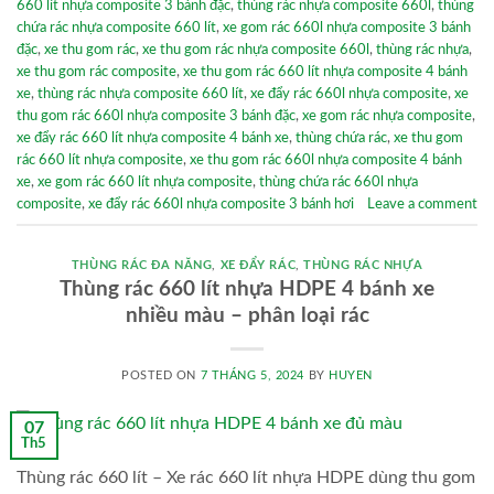
660 lít nhựa composite 3 bánh đặc
,
thùng rác nhựa composite 660l
,
thùng
chứa rác nhựa composite 660 lít
,
xe gom rác 660l nhựa composite 3 bánh
đặc
,
xe thu gom rác
,
xe thu gom rác nhựa composite 660l
,
thùng rác nhựa
,
xe thu gom rác composite
,
xe thu gom rác 660 lít nhựa composite 4 bánh
xe
,
thùng rác nhựa composite 660 lít
,
xe đẩy rác 660l nhựa composite
,
xe
thu gom rác 660l nhựa composite 3 bánh đặc
,
xe gom rác nhựa composite
,
xe đẩy rác 660 lít nhựa composite 4 bánh xe
,
thùng chứa rác
,
xe thu gom
rác 660 lít nhựa composite
,
xe thu gom rác 660l nhựa composite 4 bánh
xe
,
xe gom rác 660 lít nhựa composite
,
thùng chứa rác 660l nhựa
composite
,
xe đẩy rác 660l nhựa composite 3 bánh hơi
Leave a comment
THÙNG RÁC ĐA NĂNG
,
XE ĐẨY RÁC
,
THÙNG RÁC NHỰA
Thùng rác 660 lít nhựa HDPE 4 bánh xe
nhiều màu – phân loại rác
POSTED ON
7 THÁNG 5, 2024
BY
HUYEN
07
Th5
Thùng rác 660 lít – Xe rác 660 lít nhựa HDPE dùng thu gom