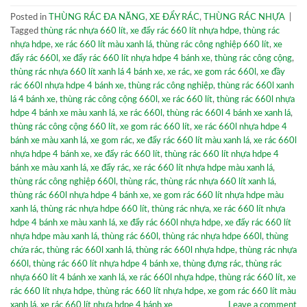
Posted in
THÙNG RÁC ĐA NĂNG
,
XE ĐẨY RÁC
,
THÙNG RÁC NHỰA
|
Tagged
thùng rác nhựa 660 lít
,
xe đẩy rác 660 lít nhựa hdpe
,
thùng rác
nhựa hdpe
,
xe rác 660 lít màu xanh lá
,
thùng rác công nghiệp 660 lít
,
xe
đẩy rác 660l
,
xe đẩy rác 660 lít nhựa hdpe 4 bánh xe
,
thùng rác công cộng
,
thùng rác nhựa 660 lít xanh lá 4 bánh xe
,
xe rác
,
xe gom rác 660l
,
xe đầy
rác 660l nhựa hdpe 4 bánh xe
,
thùng rác công nghiệp
,
thùng rác 660l xanh
lá 4 bánh xe
,
thùng rác công cộng 660l
,
xe rác 660 lít
,
thùng rác 660l nhựa
hdpe 4 bánh xe màu xanh lá
,
xe rác 660l
,
thùng rác 660l 4 bánh xe xanh lá
,
thùng rác công cộng 660 lít
,
xe gom rác 660 lít
,
xe rác 660l nhựa hdpe 4
bánh xe màu xanh lá
,
xe gom rác
,
xe đẩy rác 660 lít màu xanh lá
,
xe rác 660l
nhựa hdpe 4 bánh xe
,
xe đẩy rác 660 lít
,
thùng rác 660 lít nhựa hdpe 4
bánh xe màu xanh lá
,
xe đẩy rác
,
xe rác 660 lít nhựa hdpe màu xanh lá
,
thùng rác công nghiệp 660l
,
thùng rác
,
thùng rác nhựa 660 lít xanh lá
,
thùng rác 660l nhựa hdpe 4 bánh xe
,
xe gom rác 660 lít nhựa hdpe màu
xanh lá
,
thùng rác nhựa hdpe 660 lít
,
thùng rác nhựa
,
xe rác 660 lít nhựa
hdpe 4 bánh xe màu xanh lá
,
xe đẩy rác 660l nhựa hdpe
,
xe đẩy rác 660 lít
nhựa hdpe màu xanh lá
,
thùng rác 660l
,
thùng rác nhựa hdpe 660l
,
thùng
chứa rác
,
thùng rác 660l xanh lá
,
thùng rác 660l nhựa hdpe
,
thùng rác nhựa
660l
,
thùng rác 660 lít nhựa hdpe 4 bánh xe
,
thùng đựng rác
,
thùng rác
nhựa 660 lít 4 bánh xe xanh lá
,
xe rác 660l nhựa hdpe
,
thùng rác 660 lít
,
xe
rác 660 lít nhựa hdpe
,
thùng rác 660 lít nhựa hdpe
,
xe gom rác 660 lít màu
xanh lá
,
xe rác 660 lít nhựa hdpe 4 bánh xe
Leave a comment