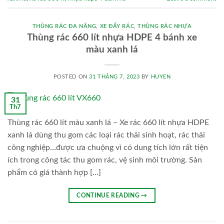
THÙNG RÁC ĐA NĂNG
,
XE ĐẨY RÁC
,
THÙNG RÁC NHỰA
Thùng rác 660 lít nhựa HDPE 4 bánh xe
màu xanh lá
POSTED ON
31 THÁNG 7, 2023
BY
HUYEN
31
Th7
Thùng rác 660 lít màu xanh lá – Xe rác 660 lít nhựa HDPE
xanh lá dùng thu gom các loại rác thải sinh hoạt, rác thải
công nghiệp…được ưa chuộng vì có dung tích lớn rất tiện
ích trong công tác thu gom rác, vệ sinh môi trường. Sản
phẩm có giá thành hợp […]
CONTINUE READING
→