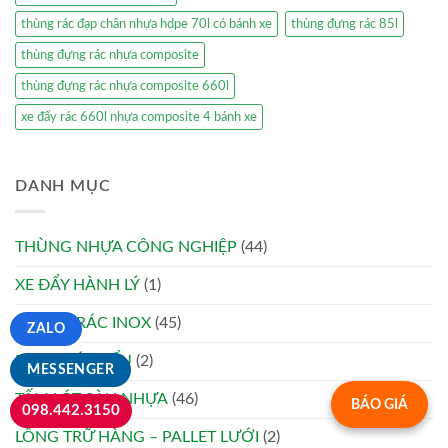
thùng rác đạp chân nhựa hdpe 70l có bánh xe
thùng đựng rác 85l
thùng đựng rác nhựa composite
thùng đựng rác nhựa composite 660l
xe đẩy rác 660l nhựa composite 4 bánh xe
DANH MỤC
THÙNG NHỰA CÔNG NGHIỆP
(44)
XE ĐẨY HÀNH LÝ
(1)
THÙNG RÁC INOX
(45)
ZALO
BỤC PHÁT BIỂU
(2)
MESSENGER
TẤM LÓT SÀN NHỰA
(46)
BÁO GIÁ
098.442.3150
LỒNG TRỮ HÀNG – PALLET LƯỚI
(2)