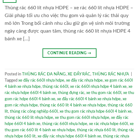
Thùng rác 660 lít nhựa HDPE – xe rác 660 lít nhựa HDPE –
Giải pháp tối ưu cho việc thu gom và quản lý rác thải quy
mô lớn Trong bối cảnh nhu cầu giữ gìn vệ sinh môi trường
ngày càng được quan tâm, thùng rác 660 lít nhựa HDPE 4
bánh xe […]
CONTINUE READING
→
Posted in
THÙNG RÁC ĐA NĂNG
,
XE ĐẨY RÁC
,
THÙNG RÁC NHỰA
|
Tagged
xe đẩy rác 660l nhựa hdpe
,
xe đẩy rác nhựa hdpe
,
xe gom rác 660l
4 bánh xe nhựa hdpe
,
thùng rác 660l
,
xe rác 660l nhựa hdpe 4 bánh xe
,
xe
rác nhựa hdpe 660l 4 bánh xe
,
thùng đựng rác
,
xe thu gom rác 660l
,
xe thu
gom rác hdpe 660l 4 bánh xe
,
xe đẩy rác 660l 4 bánh xe nhựa hdpe
,
xe
gom rác nhựa hdpe
,
thùng rác 660 lít 4 bánh xe nhựa hdpe
,
thùng rác 660
lít
,
thùng rác công nghiệp 660l
,
xe thu gom rác nhựa hdpe 660l 4 bánh xe
,
thùng rác 660 lít nhựa hdpe
,
xe thu gom rác 660l nhựa hdpe
,
xe đẩy rác
hdpe 660l 4 bánh xe
,
thùng rác 660l nhựa hdpe
,
xe rác nhựa hdpe 660l
,
xe
thu gom rác 660 lít 4 bánh xe nhựa hdpe
,
thùng rác nhựa 660 lít
,
thùng rác
nhựa hdpe 660 lít
,
xe đẩy rác nhựa hdpe 660l 4 bánh xe
,
thùng rác nhựa