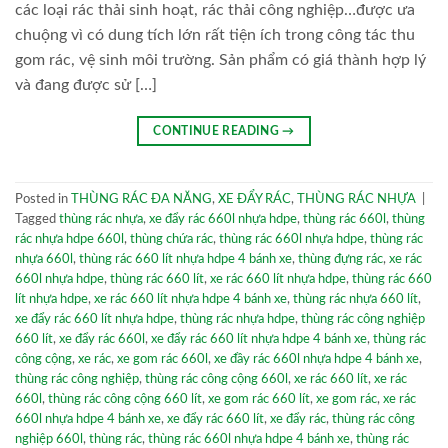
các loại rác thải sinh hoạt, rác thải công nghiệp…được ưa
chuộng vì có dung tích lớn rất tiện ích trong công tác thu
gom rác, vệ sinh môi trường. Sản phẩm có giá thành hợp lý
và đang được sử […]
CONTINUE READING
→
Posted in
THÙNG RÁC ĐA NĂNG
,
XE ĐẨY RÁC
,
THÙNG RÁC NHỰA
|
Tagged
thùng rác nhựa
,
xe đẩy rác 660l nhựa hdpe
,
thùng rác 660l
,
thùng
rác nhựa hdpe 660l
,
thùng chứa rác
,
thùng rác 660l nhựa hdpe
,
thùng rác
nhựa 660l
,
thùng rác 660 lít nhựa hdpe 4 bánh xe
,
thùng đựng rác
,
xe rác
660l nhựa hdpe
,
thùng rác 660 lít
,
xe rác 660 lít nhựa hdpe
,
thùng rác 660
lít nhựa hdpe
,
xe rác 660 lít nhựa hdpe 4 bánh xe
,
thùng rác nhựa 660 lít
,
xe đẩy rác 660 lít nhựa hdpe
,
thùng rác nhựa hdpe
,
thùng rác công nghiệp
660 lít
,
xe đẩy rác 660l
,
xe đẩy rác 660 lít nhựa hdpe 4 bánh xe
,
thùng rác
công cộng
,
xe rác
,
xe gom rác 660l
,
xe đầy rác 660l nhựa hdpe 4 bánh xe
,
thùng rác công nghiệp
,
thùng rác công cộng 660l
,
xe rác 660 lít
,
xe rác
660l
,
thùng rác công cộng 660 lít
,
xe gom rác 660 lít
,
xe gom rác
,
xe rác
660l nhựa hdpe 4 bánh xe
,
xe đẩy rác 660 lít
,
xe đẩy rác
,
thùng rác công
nghiệp 660l
,
thùng rác
,
thùng rác 660l nhựa hdpe 4 bánh xe
,
thùng rác