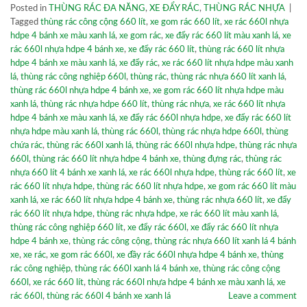
Posted in
THÙNG RÁC ĐA NĂNG
,
XE ĐẨY RÁC
,
THÙNG RÁC NHỰA
|
Tagged
thùng rác công cộng 660 lít
,
xe gom rác 660 lít
,
xe rác 660l nhựa
hdpe 4 bánh xe màu xanh lá
,
xe gom rác
,
xe đẩy rác 660 lít màu xanh lá
,
xe
rác 660l nhựa hdpe 4 bánh xe
,
xe đẩy rác 660 lít
,
thùng rác 660 lít nhựa
hdpe 4 bánh xe màu xanh lá
,
xe đẩy rác
,
xe rác 660 lít nhựa hdpe màu xanh
lá
,
thùng rác công nghiệp 660l
,
thùng rác
,
thùng rác nhựa 660 lít xanh lá
,
thùng rác 660l nhựa hdpe 4 bánh xe
,
xe gom rác 660 lít nhựa hdpe màu
xanh lá
,
thùng rác nhựa hdpe 660 lít
,
thùng rác nhựa
,
xe rác 660 lít nhựa
hdpe 4 bánh xe màu xanh lá
,
xe đẩy rác 660l nhựa hdpe
,
xe đẩy rác 660 lít
nhựa hdpe màu xanh lá
,
thùng rác 660l
,
thùng rác nhựa hdpe 660l
,
thùng
chứa rác
,
thùng rác 660l xanh lá
,
thùng rác 660l nhựa hdpe
,
thùng rác nhựa
660l
,
thùng rác 660 lít nhựa hdpe 4 bánh xe
,
thùng đựng rác
,
thùng rác
nhựa 660 lít 4 bánh xe xanh lá
,
xe rác 660l nhựa hdpe
,
thùng rác 660 lít
,
xe
rác 660 lít nhựa hdpe
,
thùng rác 660 lít nhựa hdpe
,
xe gom rác 660 lít màu
xanh lá
,
xe rác 660 lít nhựa hdpe 4 bánh xe
,
thùng rác nhựa 660 lít
,
xe đẩy
rác 660 lít nhựa hdpe
,
thùng rác nhựa hdpe
,
xe rác 660 lít màu xanh lá
,
thùng rác công nghiệp 660 lít
,
xe đẩy rác 660l
,
xe đẩy rác 660 lít nhựa
hdpe 4 bánh xe
,
thùng rác công cộng
,
thùng rác nhựa 660 lít xanh lá 4 bánh
xe
,
xe rác
,
xe gom rác 660l
,
xe đầy rác 660l nhựa hdpe 4 bánh xe
,
thùng
rác công nghiệp
,
thùng rác 660l xanh lá 4 bánh xe
,
thùng rác công cộng
660l
,
xe rác 660 lít
,
thùng rác 660l nhựa hdpe 4 bánh xe màu xanh lá
,
xe
rác 660l
,
thùng rác 660l 4 bánh xe xanh lá
Leave a comment