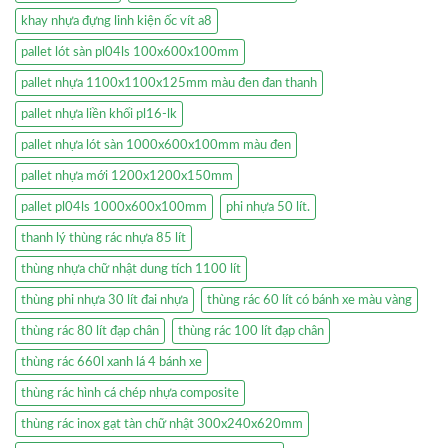
khay nhựa đựng linh kiện ốc vít a8
pallet lót sàn pl04ls 100x600x100mm
pallet nhựa 1100x1100x125mm màu đen đan thanh
pallet nhựa liền khối pl16-lk
pallet nhựa lót sàn 1000x600x100mm màu đen
pallet nhựa mới 1200x1200x150mm
pallet pl04ls 1000x600x100mm
phi nhựa 50 lít.
thanh lý thùng rác nhựa 85 lít
thùng nhựa chữ nhật dung tích 1100 lít
thùng phi nhựa 30 lít đai nhựa
thùng rác 60 lít có bánh xe màu vàng
thùng rác 80 lít đạp chân
thùng rác 100 lít đạp chân
thùng rác 660l xanh lá 4 bánh xe
thùng rác hình cá chép nhựa composite
thùng rác inox gạt tàn chữ nhật 300x240x620mm