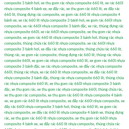
composite 3 bánh hơi
,
xe thu gom rác nhựa composite 660 lít
,
xe rác 660l
nhựa composite 4 bánh xe
,
xe đẩy rác
,
xe thu gom rác 660 lít
,
xe đẩy rác
660 lít
,
thùng đựng rác composite
,
xe gom rác 660 lít nhựa composite 4
bánh xe
,
xe rác 660 lít nhựa composite 3 bánh hơi
,
xe gom rác 660l nhựa
composite
,
xe rác 660l nhựa composite 3 bánh đặc
,
xe rác
,
thùng đựng rác
nhựa composite 660l
,
xe rác 660l nhựa composite
,
xe thu gom rác nhựa
composite
,
xe gom rác 660 lít nhựa composite 3 bánh hơi
,
thùng rác nhựa
composite
,
thùng chứa rác 660 lít nhựa composite
,
xe rác 660l nhựa
composite 3 bánh hơi
,
xe đẩy rác nhựa composite
,
thùng chứa rác 660 lít
,
thùng rác
,
xe gom rác composite
,
thùng đựng rác 660 lít
,
thùng rác nhựa
composite 660l
,
xe gom rác nhựa composite 660 lít
,
xe gom rác 660l nhựa
composite 3 bánh đặc
,
xe rác nhựa composite
,
xe đẩy rác nhựa composite
660l
,
thùng rác nhựa
,
xe rác 660 lít nhựa composite
,
xe đẩy rác 660 lít
nhựa composite 3 bánh đặc
,
thùng rác nhựa composite 660 lít
,
thùng chứa
rác nhựa composite 660 lít
,
xe thu gom rác 660l nhựa composite 3 bánh
đặc
,
xe thu gom rác
,
xe thu gom rác nhựa composite 660l
,
thùng chứa rác
,
xe thu gom rác composite
,
xe thu gom rác 660 lít nhựa composite 4 bánh
xe
,
xe gom rác 660 lít nhựa composite
,
xe đẩy rác 660l nhựa composite
,
xe
đẩy rác 660l nhựa composite 3 bánh hơi
,
thùng rác 660 lít
,
xe gom rác
nhựa composite
,
xe đẩy rác 660 lít nhựa composite 4 bánh xe
,
thùng đựng
rác
,
xe thu gom rác 660 lít nhựa composite
,
xe thu gom rác 660l nhựa
composite 4 bánh xe
,
xe đẩy rác 660 lít nhựa composite
,
thùng chứa rác