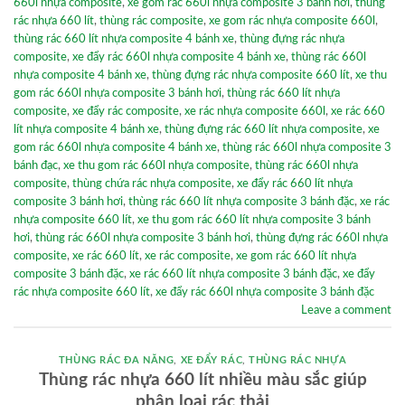
660l nhựa composite
,
xe gom rác 660l nhựa composite 3 bánh hơi
,
thùng
rác nhựa 660 lít
,
thùng rác composite
,
xe gom rác nhựa composite 660l
,
thùng rác 660 lít nhựa composite 4 bánh xe
,
thùng đựng rác nhựa
composite
,
xe đẩy rác 660l nhựa composite 4 bánh xe
,
thùng rác 660l
nhựa composite 4 bánh xe
,
thùng đựng rác nhựa composite 660 lít
,
xe thu
gom rác 660l nhựa composite 3 bánh hơi
,
thùng rác 660 lít nhựa
composite
,
xe đẩy rác composite
,
xe rác nhựa composite 660l
,
xe rác 660
lít nhựa composite 4 bánh xe
,
thùng đựng rác 660 lít nhựa composite
,
xe
gom rác 660l nhựa composite 4 bánh xe
,
thùng rác 660l nhựa composite 3
bánh đạc
,
xe thu gom rác 660l nhựa composite
,
thùng rác 660l nhựa
composite
,
thùng chứa rác nhựa composite
,
xe đẩy rác 660 lít nhựa
composite 3 bánh hơi
,
thùng rác 660 lít nhựa composite 3 bánh đặc
,
xe rác
nhựa composite 660 lít
,
xe thu gom rác 660 lít nhựa composite 3 bánh
hơi
,
thùng rác 660l nhựa composite 3 bánh hơi
,
thùng đựng rác 660l nhựa
composite
,
xe rác 660 lít
,
xe rác composite
,
xe gom rác 660 lít nhựa
composite 3 bánh đặc
,
xe rác 660 lít nhựa composite 3 bánh đặc
,
xe đẩy
rác nhựa composite 660 lít
,
xe đẩy rác 660l nhựa composite 3 bánh đặc
Leave a comment
THÙNG RÁC ĐA NĂNG
,
XE ĐẨY RÁC
,
THÙNG RÁC NHỰA
Thùng rác nhựa 660 lít nhiều màu sắc giúp
phân loại rác thải