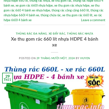
nhựa hdpe 660 lít
,
thùng rác nhựa
,
xe thu gom rác
,
thùng rác hdpe 660l 4
bánh xe
,
xe gom rác 660l nhựa hdpe
,
xe thu gom rác nhựa hdpe
,
xe thu
gom rác 660 4 bánh xe nhựa hdpe
,
thùng rác công cộng 660 lít
,
thùng rác
nhựa hdpe 660l 4 bánh xe
,
thùng chứa rác
,
xe thu gom rác 660 lít
,
xe rác
hdpe 660l 4 bánh xe
Leave a comment
THÙNG RÁC ĐA NĂNG
,
XE ĐẨY RÁC
,
THÙNG RÁC NHỰA
Xe thu gom rác 660 lít nhựa HDPE 4 bánh
xe
POSTED ON
29 THÁNG MƯỜI MỘT, 2024
BY
HUYEN
29
Th11