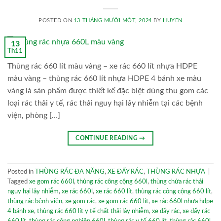
POSTED ON
13 THÁNG MƯỜI MỘT, 2024
BY
HUYEN
13
Th11
Thùng rác 660 lít màu vàng – xe rác 660 lít nhựa HDPE
màu vàng – thùng rác 660 lít nhựa HDPE 4 bánh xe màu
vàng là sản phẩm được thiết kế đặc biệt dùng thu gom các
loại rác thải y tế, rác thải nguy hại lây nhiễm tại các bệnh
viện, phòng […]
CONTINUE READING
→
Posted in
THÙNG RÁC ĐA NĂNG
,
XE ĐẨY RÁC
,
THÙNG RÁC NHỰA
|
Tagged
xe gom rác 660l
,
thùng rác công cộng 660l
,
thùng chứa rác thải
nguy hại lây nhiễm
,
xe rác 660l
,
xe rác 660 lít
,
thùng rác công cộng 660 lít
,
thùng rác bệnh viện
,
xe gom rác
,
xe gom rác 660 lít
,
xe rác 660l nhựa hdpe
4 bánh xe
,
thùng rác 660 lít y tế chất thải lây nhiễm
,
xe đẩy rác
,
xe đẩy rác