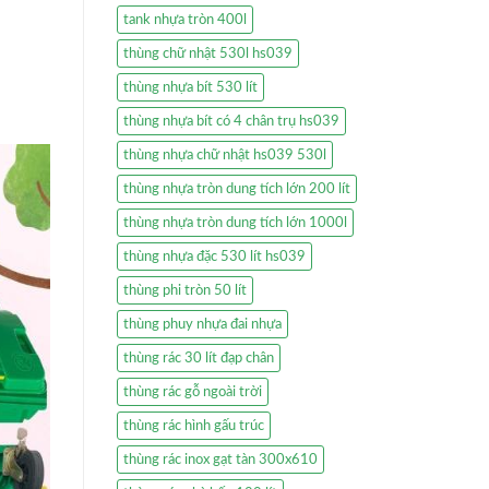
tank nhựa tròn 400l
thùng chữ nhật 530l hs039
thùng nhựa bít 530 lít
thùng nhựa bít có 4 chân trụ hs039
thùng nhựa chữ nhật hs039 530l
thùng nhựa tròn dung tích lớn 200 lít
thùng nhựa tròn dung tích lớn 1000l
thùng nhựa đặc 530 lít hs039
thùng phi tròn 50 lít
thùng phuy nhựa đai nhựa
thùng rác 30 lít đạp chân
thùng rác gỗ ngoài trời
thùng rác hình gấu trúc
thùng rác inox gạt tàn 300x610