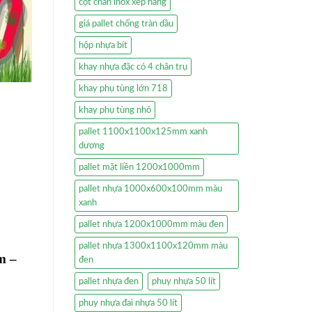
cột chắn inox xếp hàng
giá pallet chống tràn dầu
hộp nhựa bít
khay nhựa đặc có 4 chân trụ
khay phụ tùng lớn 718
khay phụ tùng nhỏ
pallet 1100x1100x125mm xanh
dương
pallet mặt liền 1200x1000mm
pallet nhựa 1000x600x100mm màu
xanh
pallet nhựa 1200x1000mm màu đen
pallet nhựa 1300x1100x120mm màu
m –
đen
pallet nhựa đen
phuy nhựa 50 lít
phuy nhựa đai nhựa 50 lít