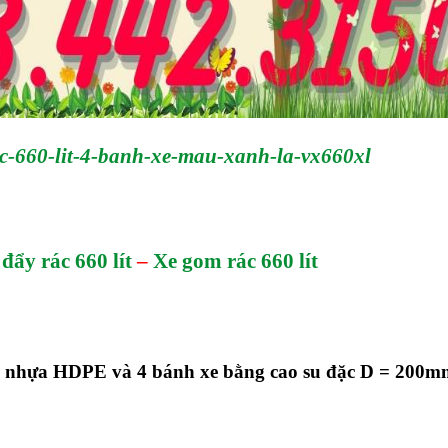
ac-660-lit-4-banh-xe-mau-xanh-la-vx660xl
đẩy rác 660 lít
–
Xe gom rác 660 lít
ng nhựa HDPE và 4 bánh xe bằng cao su đặc D = 200m