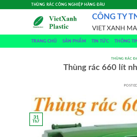
Skip
THÙNG RÁC CÔNG NGHIỆP HÀNG ĐẦU
to
CÔNG TY T
content
VIET XANH M
TRANG CHỦ
SẢN PHẨM
TIN TỨC
THÔNG TI
THÙNG RÁC Đ
Thùng rác 660 lít 
POSTE
31
Th7