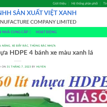
Giới thiệu
Hệ thống phân phối
Ti
NHH SẢN XUẤT VIỆT XANH
ANUFACTURE COMPANY LIMITED
N NHÀ CUNG CẤP
HOẠT ĐỘNG
A NĂNG
,
XE ĐẨY RÁC
,
THÙNG RÁC NHỰA
nhựa HDPE 4 bánh xe màu xanh lá
D ON
31 THÁNG 7, 2023
BY
HUYEN