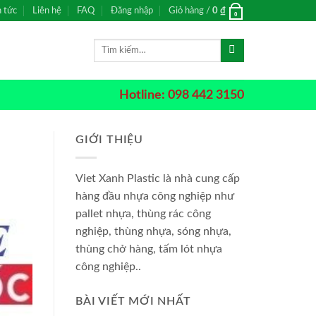
n tức
Liên hệ
FAQ
Đăng nhập
Giỏ hàng /
0
₫
0
Tìm
kiếm:
Hotline: 098 442 3150
GIỚI THIỆU
Viet Xanh Plastic là nhà cung cấp
hàng đầu nhựa công nghiệp như
pallet nhựa, thùng rác công
nghiệp, thùng nhựa, sóng nhựa,
thùng chở hàng, tấm lót nhựa
công nghiệp..
BÀI VIẾT MỚI NHẤT