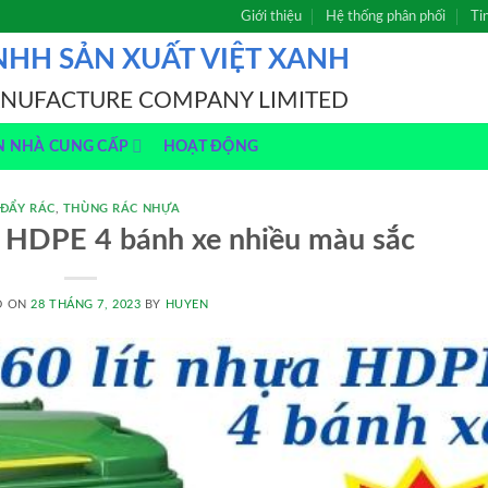
Giới thiệu
Hệ thống phân phối
Ti
NHH SẢN XUẤT VIỆT XANH
ANUFACTURE COMPANY LIMITED
N NHÀ CUNG CẤP
HOẠT ĐỘNG
 ĐẨY RÁC
,
THÙNG RÁC NHỰA
a HDPE 4 bánh xe nhiều màu sắc
D ON
28 THÁNG 7, 2023
BY
HUYEN