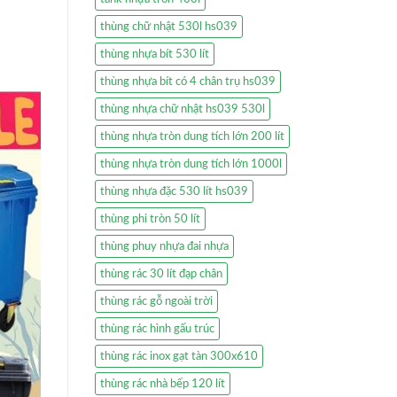
thùng chữ nhật 530l hs039
thùng nhựa bít 530 lít
thùng nhựa bít có 4 chân trụ hs039
thùng nhựa chữ nhật hs039 530l
thùng nhựa tròn dung tích lớn 200 lít
thùng nhựa tròn dung tích lớn 1000l
thùng nhựa đặc 530 lít hs039
thùng phi tròn 50 lít
thùng phuy nhựa đai nhựa
thùng rác 30 lít đạp chân
thùng rác gỗ ngoài trời
thùng rác hình gấu trúc
thùng rác inox gạt tàn 300x610
thùng rác nhà bếp 120 lít