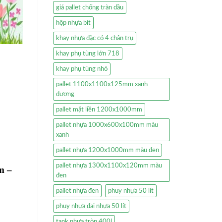
giá pallet chống tràn dầu
hộp nhựa bít
khay nhựa đặc có 4 chân trụ
khay phụ tùng lớn 718
khay phụ tùng nhỏ
pallet 1100x1100x125mm xanh
dương
pallet mặt liền 1200x1000mm
pallet nhựa 1000x600x100mm màu
xanh
pallet nhựa 1200x1000mm màu đen
pallet nhựa 1300x1100x120mm màu
m –
đen
pallet nhựa đen
phuy nhựa 50 lít
phuy nhựa đai nhựa 50 lít
tank nhựa tròn 400l