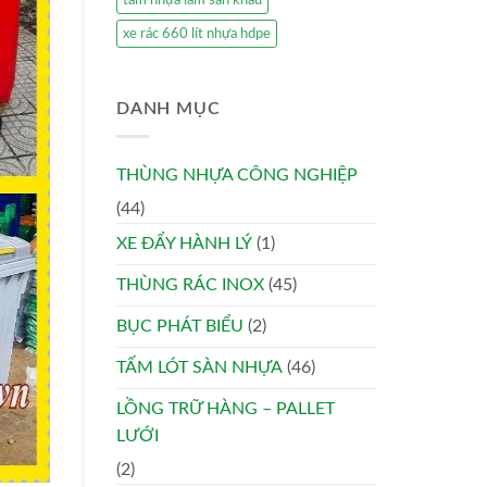
tấm nhựa làm sân khấu
xe rác 660 lít nhựa hdpe
DANH MỤC
THÙNG NHỰA CÔNG NGHIỆP
(44)
XE ĐẨY HÀNH LÝ
(1)
THÙNG RÁC INOX
(45)
BỤC PHÁT BIỂU
(2)
TẤM LÓT SÀN NHỰA
(46)
LỒNG TRỮ HÀNG – PALLET
LƯỚI
(2)