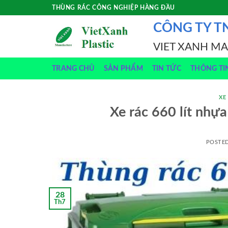
Skip
THÙNG RÁC CÔNG NGHIỆP HÀNG ĐẦU
to
CÔNG TY T
content
VIET XANH M
TRANG CHỦ
SẢN PHẨM
TIN TỨC
THÔNG TI
XE
Xe rác 660 lít nhự
POSTE
28
Th7