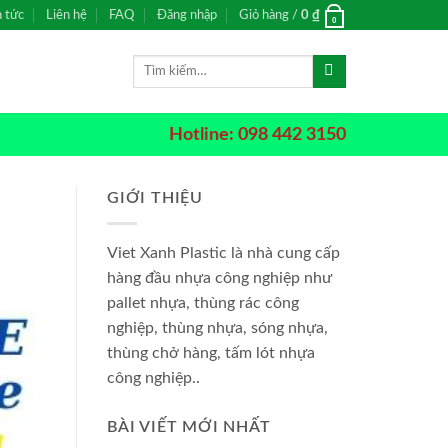
n tức
Liên hệ
FAQ
Đăng nhập
Giỏ hàng /
0
₫
0
Tìm
kiếm:
Hotline: 098 442 3150
GIỚI THIỆU
Viet Xanh Plastic là nhà cung cấp
hàng đầu nhựa công nghiệp như
pallet nhựa, thùng rác công
nghiệp, thùng nhựa, sóng nhựa,
thùng chở hàng, tấm lót nhựa
công nghiệp..
BÀI VIẾT MỚI NHẤT