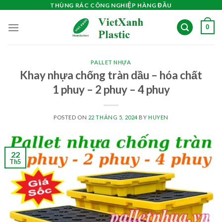
Skip
THÙNG RÁC CÔNG NGHIỆP HÀNG ĐẦU
to
0
content
PALLET NHỰA
Khay nhựa chống tràn dầu – hóa chất
1 phuy – 2 phuy – 4 phuy
POSTED ON
22 THÁNG 5, 2024
BY
HUYEN
22
Th5