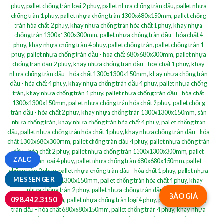
phuy
,
pallet chống tràn loại 2 phuy
,
pallet nhựa chống tràn dầu
,
pallet nhựa
chống tràn 1 phuy
,
pallet nhựa chống tràn 1300x680x150mm
,
pallet chống
tràn hóa chất 2 phuy
,
khay nhựa chống tràn hóa chất 1 phuy
,
khay nhựa
chống tràn 1300x1300x300mm
,
pallet nhựa chống tràn dầu - hóa chất 4
phuy
,
khay nhựa chống tràn 4 phuy
,
pallet chống tràn
,
pallet chống tràn 1
phuy
,
pallet nhựa chống tràn dầu - hóa chất 680x680x300mm
,
pallet nhựa
chống tràn dầu 2 phuy
,
khay nhựa chống tràn dầu - hóa chất 1 phuy
,
khay
nhựa chống tràn dầu - hóa chất 1300x1300x150mm
,
khay nhựa chống tràn
dầu - hóa chất 4 phuy
,
khay nhựa chống tràn dầu 4 phuy
,
pallet nhựa chống
tràn
,
khay nhựa chống tràn 1 phuy
,
pallet nhựa chống tràn dầu - hóa chất
1300x1300x150mm
,
pallet nhựa chống tràn hóa chất 2 phuy
,
pallet chống
tràn dầu - hóa chất 2 phuy
,
khay nhựa chống tràn 1300x1300x150mm
,
sàn
nhựa chống tràn
,
khay nhựa chống tràn hóa chất 4 phuy
,
pallet chống tràn
dầu
,
pallet nhựa chống tràn hóa chất 1 phuy
,
khay nhựa chống tràn dầu - hóa
chất 1300x680x300mm
,
pallet chống tràn dầu 4 phuy
,
pallet nhựa chống tràn
dầu - hóa chất 2 phuy
,
pallet nhựa chống tràn 1300x1300x300mm
,
pallet
ZALO
chống tràn loại 4 phuy
,
pallet nhựa chống tràn 680x680x150mm
,
pallet
chống tràn 2 phuy
,
pallet nhựa chống tràn dầu - hóa chất 1 phuy
,
pallet nhựa
MESSENGER
chống tràn 1300x1300x150mm
,
pallet chống tràn hóa chất 4 phuy
,
khay
nhựa chống tràn 2 phuy
,
pallet nhựa chống tràn dầu - hóa chất
BÁO GIÁ
098.442.3150
1300x1300x300mm
,
pallet nhựa chống tràn loại 4 phuy
,
pallet nhựa chống
tràn dầu - hóa chất 680x680x150mm
,
pallet chống tràn 4 phuy
,
khay nhựa