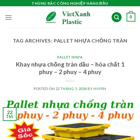
Skip
THÙNG RÁC CÔNG NGHIỆP HÀNG ĐẦU
to
0
content
TAG ARCHIVES:
PALLET NHỰA CHỐNG TRÀN
PALLET NHỰA
Khay nhựa chống tràn dầu – hóa chất 1
phuy – 2 phuy – 4 phuy
POSTED ON
22 THÁNG 5, 2024
BY
HUYEN
22
Th5