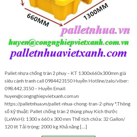
Pallet nhựa chống tràn 2 phuy – KT 1300x660x300mm giá
siêu cạnh tranh call 0984423150 Huyền Hotline/zalo/viber:
098.442.3150 – Huyền Email:
huyen@congnghiepvietxanh.com.vn
https://palletnhua.vn/pallet-nhua-chong-tran-2-phuy *.Thông
số kỹ thuật: Pallet chống tràn 2 thùng phuy Kích thước
(LxWxH): 1300 x 660 x 300 mm Thể tích chứa: 32 Gallon/
120 lít Tải trọng: 2000 kg Khả năng […]