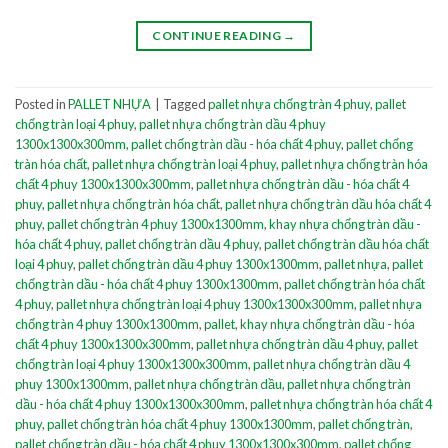
CONTINUE READING
→
Posted in
PALLET NHỰA
|
Tagged
pallet nhựa chống tràn 4 phuy
,
pallet
chống tràn loại 4 phuy
,
pallet nhựa chống tràn dầu 4 phuy
1300x1300x300mm
,
pallet chống tràn dầu - hóa chất 4 phuy
,
pallet chống
tràn hóa chất
,
pallet nhựa chống tràn loại 4 phuy
,
pallet nhựa chống tràn hóa
chất 4 phuy 1300x1300x300mm
,
pallet nhựa chống tràn dầu - hóa chất 4
phuy
,
pallet nhựa chống tràn hóa chất
,
pallet nhựa chống tràn dầu hóa chất 4
phuy
,
pallet chống tràn 4 phuy 1300x1300mm
,
khay nhựa chống tràn dầu -
hóa chất 4 phuy
,
pallet chống tràn dầu 4 phuy
,
pallet chống tràn dầu hóa chất
loại 4 phuy
,
pallet chống tràn dầu 4 phuy 1300x1300mm
,
pallet nhựa
,
pallet
chống tràn dầu - hóa chất 4 phuy 1300x1300mm
,
pallet chống tràn hóa chất
4 phuy
,
pallet nhựa chống tràn loại 4 phuy 1300x1300x300mm
,
pallet nhựa
chống tràn 4 phuy 1300x1300mm
,
pallet
,
khay nhựa chống tràn dầu - hóa
chất 4 phuy 1300x1300x300mm
,
pallet nhựa chống tràn dầu 4 phuy
,
pallet
chống tràn loại 4 phuy 1300x1300x300mm
,
pallet nhựa chống tràn dầu 4
phuy 1300x1300mm
,
pallet nhựa chống tràn dầu
,
pallet nhựa chống tràn
dầu - hóa chất 4 phuy 1300x1300x300mm
,
pallet nhựa chống tràn hóa chất 4
phuy
,
pallet chống tràn hóa chất 4 phuy 1300x1300mm
,
pallet chống tràn
,
pallet chống tràn dầu - hóa chất 4 phuy 1300x1300x300mm
,
pallet chống