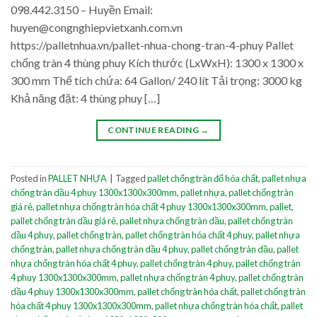
098.442.3150 – Huyền Email:
huyen@congnghiepvietxanh.com.vn
https://palletnhua.vn/pallet-nhua-chong-tran-4-phuy Pallet
chống tràn 4 thùng phuy Kích thước (LxWxH): 1300 x 1300 x
300 mm Thể tích chứa: 64 Gallon/ 240 lít Tải trọng: 3000 kg
Khả năng đặt: 4 thùng phuy […]
CONTINUE READING
→
Posted in
PALLET NHỰA
|
Tagged
pallet chống tràn đổ hóa chất
,
pallet nhựa
chống tràn dầu 4 phuy 1300x1300x300mm
,
pallet nhựa
,
pallet chống tràn
giá rẻ
,
pallet nhựa chống tràn hóa chất 4 phuy 1300x1300x300mm
,
pallet
,
pallet chống tràn dầu giá rẻ
,
pallet nhựa chống tràn dầu
,
pallet chống tràn
dầu 4 phuy
,
pallet chống tràn
,
pallet chống tràn hóa chất 4 phuy
,
pallet nhựa
chống tràn
,
pallet nhựa chống tràn dầu 4 phuy
,
pallet chống tràn dầu
,
pallet
nhựa chống tràn hóa chất 4 phuy
,
pallet chống tràn 4 phuy
,
pallet chống tràn
4 phuy 1300x1300x300mm
,
pallet nhựa chống tràn 4 phuy
,
pallet chống tràn
dầu 4 phuy 1300x1300x300mm
,
pallet chống tràn hóa chất
,
pallet chống tràn
hóa chất 4 phuy 1300x1300x300mm
,
pallet nhựa chống tràn hóa chất
,
pallet