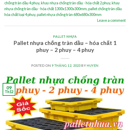
chống tràn dầu 4 phuy
,
khay nhựa chống tràn dầu - hóa chất 2 phuy
,
khay
nhựa chống tràn dầu - hóa chất 1300x1300x300mm
,
pallet chống tràn dầu
hóa chất loại 4 phuy
,
pallet nhựa chống tràn 680x680x300mm
Leave a comment
PALLET NHỰA
Pallet nhựa chống tràn dầu – hóa chất 1
phuy – 2 phuy – 4 phuy
POSTED ON
9 THÁNG 12, 2023
BY
HUYEN
09
Th12