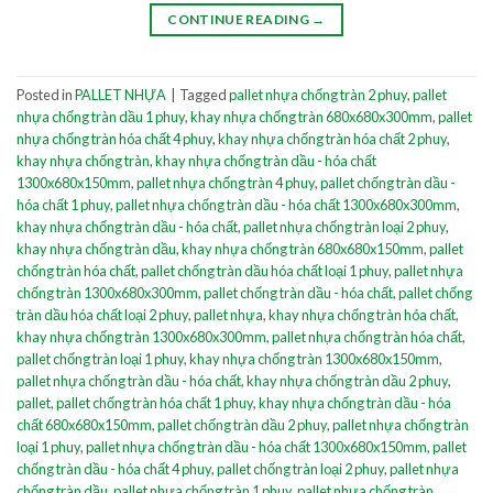
CONTINUE READING
→
Posted in
PALLET NHỰA
|
Tagged
pallet nhựa chống tràn 2 phuy
,
pallet
nhựa chống tràn dầu 1 phuy
,
khay nhựa chống tràn 680x680x300mm
,
pallet
nhựa chống tràn hóa chất 4 phuy
,
khay nhựa chống tràn hóa chất 2 phuy
,
khay nhựa chống tràn
,
khay nhựa chống tràn dầu - hóa chất
1300x680x150mm
,
pallet nhựa chống tràn 4 phuy
,
pallet chống tràn dầu -
hóa chất 1 phuy
,
pallet nhựa chống tràn dầu - hóa chất 1300x680x300mm
,
khay nhựa chống tràn dầu - hóa chất
,
pallet nhựa chống tràn loại 2 phuy
,
khay nhựa chống tràn dầu
,
khay nhựa chống tràn 680x680x150mm
,
pallet
chống tràn hóa chất
,
pallet chống tràn dầu hóa chất loại 1 phuy
,
pallet nhựa
chống tràn 1300x680x300mm
,
pallet chống tràn dầu - hóa chất
,
pallet chống
tràn dầu hóa chất loại 2 phuy
,
pallet nhựa
,
khay nhựa chống tràn hóa chất
,
khay nhựa chống tràn 1300x680x300mm
,
pallet nhựa chống tràn hóa chất
,
pallet chống tràn loại 1 phuy
,
khay nhựa chống tràn 1300x680x150mm
,
pallet nhựa chống tràn dầu - hóa chất
,
khay nhựa chống tràn dầu 2 phuy
,
pallet
,
pallet chống tràn hóa chất 1 phuy
,
khay nhựa chống tràn dầu - hóa
chất 680x680x150mm
,
pallet chống tràn dầu 2 phuy
,
pallet nhựa chống tràn
loại 1 phuy
,
pallet nhựa chống tràn dầu - hóa chất 1300x680x150mm
,
pallet
chống tràn dầu - hóa chất 4 phuy
,
pallet chống tràn loại 2 phuy
,
pallet nhựa
chống tràn dầu
,
pallet nhựa chống tràn 1 phuy
,
pallet nhựa chống tràn