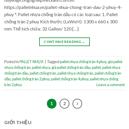
https://palletnhua.vn/pallet-nhua-chong-tran-dau-2-phuy-4-
phuy *. Pallet nhựa chống tràn dầu có các loại sau: 1. Pallet
chống tràn 2 phuy Kích thước (LxWxH): 1300 x 660 x 300
mm Thể tích chứa: 32 Gallon/ 120 […]
CONTINUE READING
→
Posted in
PALLET NHỰA
|
Tagged
pallet nhựa chống tràn 4 phuy
,
giá pallet
nhựa chống tràn
,
pallet nhựa
,
giá pallet chống tràn dầu
,
pallet
,
pallet nhựa
chống tràn dầu
,
pallet chống tràn
,
pallet nhựa chống tràn
,
pallet chống tràn
dầu
,
pallet chống tràn 2 phuy
,
pallet chống tràn 4 phuy
,
pallet nhựa chống
tràn 2 phuy
Leave a comment
1
2
GIỚI THIỆU