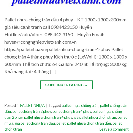
Pallet nhựa chống tràn dầu 4 phuy – KT 1300x1300x300mm
giá siêu cạnh tranh call 0984423150 Huyền
Hotline/zalo/viber: 098.442.3150 – Huyền Email:
huyen@congnghiepvietxanh.com.vn
https://palletnhua.vn/pallet-nhua-chong-tran-4-phuy Pallet
chống tràn 4 thùng phuy Kích thước (LxWxH): 1300 x 1300 x
300 mm Thể tích chứa: 64 Gallon/ 240 lít Tải trọng: 3000 kg
Khả năng đặt: 4 thùng […]
CONTINUE READING
→
Posted in
PALLET NHỰA
|
Tagged
pallet nhựa chống tràn
,
pallet chống tràn
dầu
,
pallet chống tràn 2 phuy
,
pallet chống tràn 4 phuy
,
pallet nhựa chống
tràn 2 phuy
,
pallet nhựa chống tràn 4 phuy
,
giá pallet nhựa chống tràn
,
pallet
nhựa
,
giá pallet chống tràn dầu
,
pallet
,
pallet nhựa chống tràn dầu
,
pallet
chống tràn
Leave a comment