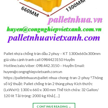
Pallet nhựa chống tràn dầu 2 phuy – KT 1300x660x300mm
giá siêu cạnh tranh call 0984423150 Huyền
Hotline/zalo/viber: 098.442.3150 – Huyền Email:
huyen@congnghiepvietxanh.com.vn
https://palletnhua.vn/pallet-nhua-chong-tran-2-phuy *.Thông
số kỹ thuật: Pallet chống tràn 2 thùng phuy Kích thước
(LxWxH): 1300 x 660 x 300 mm Thể tích chứa: 32 Gallon/
120 lít Tải trọng: 2000 kg Khả […]
CONTINUE READING
→