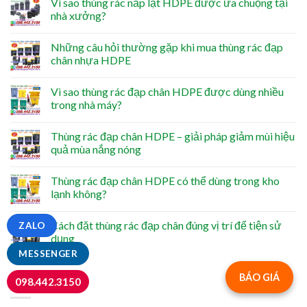
Vì sao thùng rác nắp lật HDPE được ưa chuộng tại
nhà xưởng?
Những câu hỏi thường gặp khi mua thùng rác đạp
chân nhựa HDPE
Vì sao thùng rác đạp chân HDPE được dùng nhiều
trong nhà máy?
Thùng rác đạp chân HDPE – giải pháp giảm mùi hiệu
quả mùa nắng nóng
Thùng rác đạp chân HDPE có thể dùng trong kho
lạnh không?
Cách đặt thùng rác đạp chân đúng vị trí để tiện sử
ZALO
dụng
MESSENGER
BÁO GIÁ
BÌNH LUẬN
098.442.3150