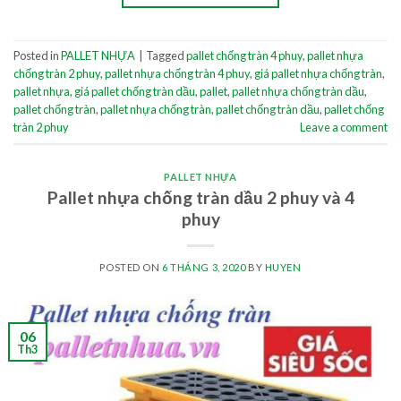
Posted in
PALLET NHỰA
|
Tagged
pallet chống tràn 4 phuy
,
pallet nhựa
chống tràn 2 phuy
,
pallet nhựa chống tràn 4 phuy
,
giá pallet nhựa chống tràn
,
pallet nhựa
,
giá pallet chống tràn dầu
,
pallet
,
pallet nhựa chống tràn dầu
,
pallet chống tràn
,
pallet nhựa chống tràn
,
pallet chống tràn dầu
,
pallet chống
tràn 2 phuy
Leave a comment
PALLET NHỰA
Pallet nhựa chống tràn dầu 2 phuy và 4
phuy
POSTED ON
6 THÁNG 3, 2020
BY
HUYEN
06
Th3