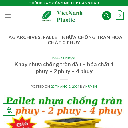
Skip
THÙNG RÁC CÔNG NGHIỆP HÀNG ĐẦU
to
0
content
TAG ARCHIVES:
PALLET NHỰA CHỐNG TRÀN HÓA
CHẤT 2 PHUY
PALLET NHỰA
Khay nhựa chống tràn dầu – hóa chất 1
phuy – 2 phuy – 4 phuy
POSTED ON
22 THÁNG 5, 2024
BY
HUYEN
22
Th5