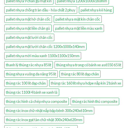
pallet nhựa 9 chân gù mặt kín
pallet nhựa 1200x1000x160mm
pallet nhựa chống tràn dầu - hóa chất 2 phuy
pallet nhựa kê hàng
pallet nhựa mặt hở chân cốc
pallet nhựa mặt kín chân cốc
pallet nhựa mặt liền chân gù
pallet nhựa mặt liền màu xanh
pallet nhựa mặt lưới chân cốc
pallet nhựa mặt lưới chân cốc 1200x1000x140mm
pallet nhựa mới màu xanh 1100x1100x150mm
thanh lý thùng rác nhựa 85 lít
thùng nhựa trong có bánh xe as6550 65 lít
thùng nhựa vuông đa năng 95 lít
thùng rác 80 lít đạp chân
thùng rác 100 lít đạp chân
thùng rác 160 lít nhựa hdpe nắp kín 2 bánh xe
thùng rác 1100l 4 bánh xe xanh lá
thùng rác hình cá chép nhựa composite
thùng rác hình thú composite
thùng rác inox chữ nhật nắp bập bênh 300x240x610mm
thùng rác inox gạt tàn chữ nhật 300x240x620mm