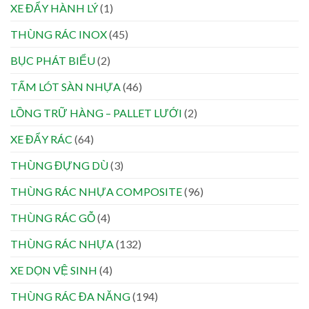
XE ĐẨY HÀNH LÝ
(1)
THÙNG RÁC INOX
(45)
BỤC PHÁT BIỂU
(2)
TẤM LÓT SÀN NHỰA
(46)
LỒNG TRỮ HÀNG – PALLET LƯỚI
(2)
XE ĐẨY RÁC
(64)
THÙNG ĐỰNG DÙ
(3)
THÙNG RÁC NHỰA COMPOSITE
(96)
THÙNG RÁC GỖ
(4)
THÙNG RÁC NHỰA
(132)
XE DỌN VỆ SINH
(4)
THÙNG RÁC ĐA NĂNG
(194)