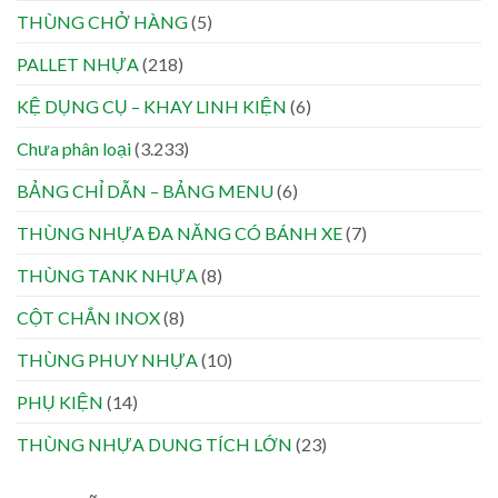
THÙNG CHỞ HÀNG
(5)
PALLET NHỰA
(218)
KỆ DỤNG CỤ – KHAY LINH KIỆN
(6)
Chưa phân loại
(3.233)
BẢNG CHỈ DẪN – BẢNG MENU
(6)
THÙNG NHỰA ĐA NĂNG CÓ BÁNH XE
(7)
THÙNG TANK NHỰA
(8)
CỘT CHẮN INOX
(8)
THÙNG PHUY NHỰA
(10)
PHỤ KIỆN
(14)
THÙNG NHỰA DUNG TÍCH LỚN
(23)