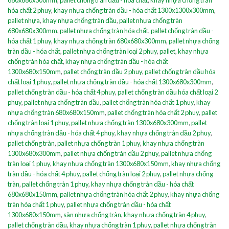
hóa chất 2 phuy
,
khay nhựa chống tràn dầu - hóa chất 1300x1300x300mm
,
pallet nhựa
,
khay nhựa chống tràn dầu
,
pallet nhựa chống tràn
680x680x300mm
,
pallet nhựa chống tràn hóa chất
,
pallet chống tràn dầu -
hóa chất 1 phuy
,
khay nhựa chống tràn 680x680x300mm
,
pallet nhựa chống
tràn dầu - hóa chất
,
pallet nhựa chống tràn loại 2 phuy
,
pallet
,
khay nhựa
chống tràn hóa chất
,
khay nhựa chống tràn dầu - hóa chất
1300x680x150mm
,
pallet chống tràn dầu 2 phuy
,
pallet chống tràn dầu hóa
chất loại 1 phuy
,
pallet nhựa chống tràn dầu - hóa chất 1300x680x300mm
,
pallet chống tràn dầu - hóa chất 4 phuy
,
pallet chống tràn dầu hóa chất loại 2
phuy
,
pallet nhựa chống tràn dầu
,
pallet chống tràn hóa chất 1 phuy
,
khay
nhựa chống tràn 680x680x150mm
,
pallet chống tràn hóa chất 2 phuy
,
pallet
chống tràn loại 1 phuy
,
pallet nhựa chống tràn 1300x680x300mm
,
pallet
nhựa chống tràn dầu - hóa chất 4 phuy
,
khay nhựa chống tràn dầu 2 phuy
,
pallet chống tràn
,
pallet nhựa chống tràn 1 phuy
,
khay nhựa chống tràn
1300x680x300mm
,
pallet nhựa chống tràn dầu 2 phuy
,
pallet nhựa chống
tràn loại 1 phuy
,
khay nhựa chống tràn 1300x680x150mm
,
khay nhựa chống
tràn dầu - hóa chất 4 phuy
,
pallet chống tràn loại 2 phuy
,
pallet nhựa chống
tràn
,
pallet chống tràn 1 phuy
,
khay nhựa chống tràn dầu - hóa chất
680x680x150mm
,
pallet nhựa chống tràn hóa chất 2 phuy
,
khay nhựa chống
tràn hóa chất 1 phuy
,
pallet nhựa chống tràn dầu - hóa chất
1300x680x150mm
,
sàn nhựa chống tràn
,
khay nhựa chống tràn 4 phuy
,
pallet chống tràn dầu
,
khay nhựa chống tràn 1 phuy
,
pallet nhựa chống tràn