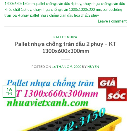
1300x680x150mm
,
pallet chống tràn dầu 4 phuy
,
khay nhựa chống tràn dầu
- hóa chất 1 phuy
,
khay nhựa chống tràn 1300x1300x300mm
,
pallet chống
tràn loại 4 phuy
,
pallet nhựa chống tràn dầu hóa chất 2 phuy
Leave a comment
PALLET NHỰA
Pallet nhựa chống tràn dầu 2 phuy – KT
1300x600x300mm
POSTED ON
16 THÁNG 9, 2020
BY
HUYEN
16
Th9