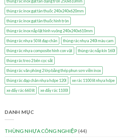
thùng rác inox gạt tàn dạng tròn 250x610mm
thùng rác inox gạt tàn thuốc 240x240x620mm
thùng rác inox gạt tàn thuốc hình tròn
thùng rác inox nắp lật hình vuông 240x240x610mm
thùng rác nhựa 50 lít đạp chân
thùng rác nhựa 240l màu cam
thùng rác nhựa composite hình con vật
thùng rác nắp kín 160l
thùng rác treo 2 bên cọc sắt
thùng rác văn phòng 2 lớp bằng thép phun sơn viền inox
thùng rác đạp chân nhựa hdpe 120l
xe rác 1100 lít nhựa hdpe
xe đẩy rác 660 lít
xe đẩy rác 1100l
DANH MỤC
THÙNG NHỰA CÔNG NGHIỆP
(44)