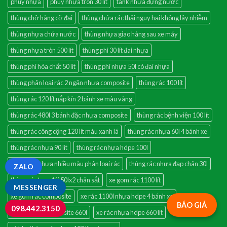
phuy nhựa
phuy nhựa tròn 30 lít
tank nhựa đựng nước
thùng chở hàng cỡ đại
thùng chứa rác thải nguy hại không lây nhiễm
thùng nhựa chứa nước
thùng nhựa giao hàng sau xe máy
thùng nhựa tròn 500 lít
thùng phi 30 lít đai nhựa
thùng phi hóa chất 50 lít
thùng phi nhựa 50l có đai nhựa
thùng phân loại rác 2 ngăn nhựa composite
thùng rác 100 lít
thùng rác 120 lít nắp kín 2 bánh xe màu vàng
thùng rác 480l 3 bánh đặc nhựa composite
thùng rác bệnh viện 100 lít
thùng rác công cộng 120 lít màu xanh lá
thùng rác nhựa 60l 4 bánh xe
thùng rác nhựa 90 lít
thùng rác nhựa hdpe 100l
thùng rác nhựa nhiều màu phân loại rác
thùng rác nhựa đạp chân 30l
ZALO
thùng rác treo đôi 50lx2 chân sắt
xe gom rác 1100 lít
MESSENGER
xe gom rác composite
xe rác 1100l nhựa hdpe 4 bánh xe
BÁO GIÁ
098.442.3150
xe rác nhựa composite 660l
xe rác nhựa hdpe 660 lít