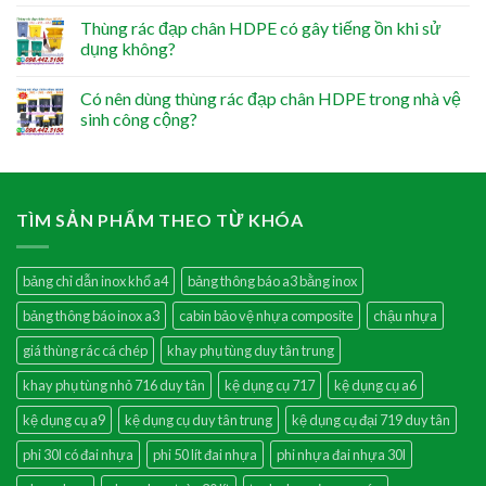
Thùng rác đạp chân HDPE có gây tiếng ồn khi sử
dụng không?
Có nên dùng thùng rác đạp chân HDPE trong nhà vệ
sinh công cộng?
TÌM SẢN PHẨM THEO TỪ KHÓA
bảng chỉ dẫn inox khổ a4
bảng thông báo a3 bằng inox
bảng thông báo inox a3
cabin bảo vệ nhựa composite
chậu nhựa
giá thùng rác cá chép
khay phụ tùng duy tân trung
khay phụ tùng nhỏ 716 duy tân
kệ dụng cụ 717
kệ dụng cụ a6
kệ dụng cụ a9
kệ dụng cụ duy tân trung
kệ dụng cụ đại 719 duy tân
phi 30l có đai nhựa
phi 50 lít đai nhựa
phi nhựa đai nhựa 30l