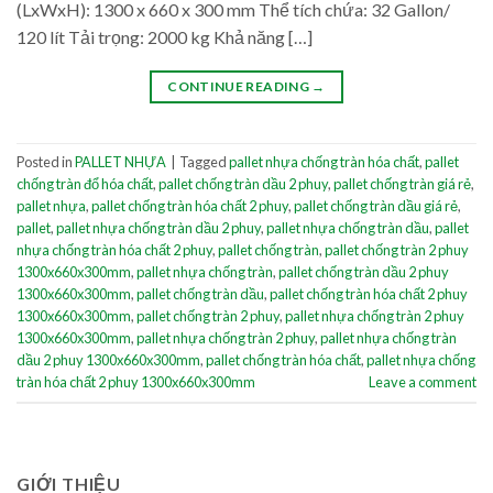
(LxWxH): 1300 x 660 x 300 mm Thể tích chứa: 32 Gallon/
120 lít Tải trọng: 2000 kg Khả năng […]
CONTINUE READING
→
Posted in
PALLET NHỰA
|
Tagged
pallet nhựa chống tràn hóa chất
,
pallet
chống tràn đổ hóa chất
,
pallet chống tràn dầu 2 phuy
,
pallet chống tràn giá rẻ
,
pallet nhựa
,
pallet chống tràn hóa chất 2 phuy
,
pallet chống tràn dầu giá rẻ
,
pallet
,
pallet nhựa chống tràn dầu 2 phuy
,
pallet nhựa chống tràn dầu
,
pallet
nhựa chống tràn hóa chất 2 phuy
,
pallet chống tràn
,
pallet chống tràn 2 phuy
1300x660x300mm
,
pallet nhựa chống tràn
,
pallet chống tràn dầu 2 phuy
1300x660x300mm
,
pallet chống tràn dầu
,
pallet chống tràn hóa chất 2 phuy
1300x660x300mm
,
pallet chống tràn 2 phuy
,
pallet nhựa chống tràn 2 phuy
1300x660x300mm
,
pallet nhựa chống tràn 2 phuy
,
pallet nhựa chống tràn
dầu 2 phuy 1300x660x300mm
,
pallet chống tràn hóa chất
,
pallet nhựa chống
tràn hóa chất 2 phuy 1300x660x300mm
Leave a comment
GIỚI THIỆU