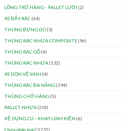
LỒNG TRỮ HÀNG – PALLET LƯỚI
(2)
XE ĐẨY RÁC
(64)
THÙNG ĐỰNG DÙ
(3)
THÙNG RÁC NHỰA COMPOSITE
(96)
THÙNG RÁC GỖ
(4)
THÙNG RÁC NHỰA
(132)
XE DỌN VỆ SINH
(4)
THÙNG RÁC ĐA NĂNG
(194)
THÙNG CHỞ HÀNG
(5)
PALLET NHỰA
(218)
KỆ DỤNG CỤ – KHAY LINH KIỆN
(6)
Chưa phân loại
(3.231)