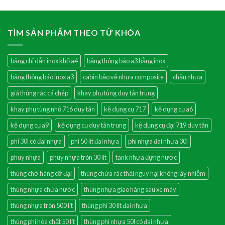
TÌM SẢN PHẨM THEO TỪ KHÓA
bảng chỉ dẫn inox khổ a4
bảng thông báo a3 bằng inox
bảng thông báo inox a3
cabin bảo vệ nhựa composite
chậu nhựa
giá thùng rác cá chép
khay phụ tùng duy tân trung
khay phụ tùng nhỏ 716 duy tân
kệ dụng cụ 717
kệ dụng cụ a6
kệ dụng cụ a9
kệ dụng cụ duy tân trung
kệ dụng cụ đại 719 duy tân
phi 30l có đai nhựa
phi 50 lít đai nhựa
phi nhựa đai nhựa 30l
phuy nhựa
phuy nhựa tròn 30 lít
tank nhựa đựng nước
thùng chở hàng cỡ đại
thùng chứa rác thải nguy hại không lây nhiễm
thùng nhựa chứa nước
thùng nhựa giao hàng sau xe máy
thùng nhựa tròn 500 lít
thùng phi 30 lít đai nhựa
thùng phi hóa chất 50 lít
thùng phi nhựa 50l có đai nhựa