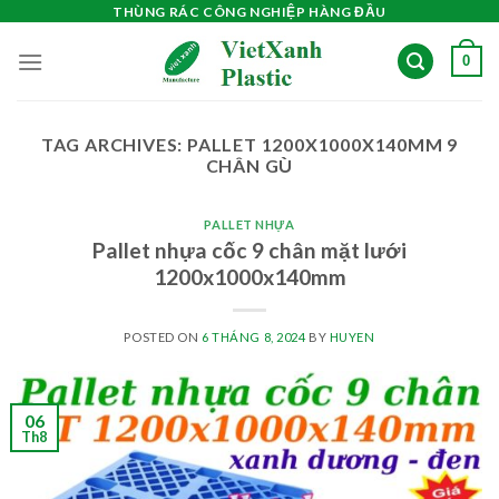
Skip
THÙNG RÁC CÔNG NGHIỆP HÀNG ĐẦU
to
0
content
TAG ARCHIVES:
PALLET 1200X1000X140MM 9
CHÂN GÙ
PALLET NHỰA
Pallet nhựa cốc 9 chân mặt lưới
1200x1000x140mm
POSTED ON
6 THÁNG 8, 2024
BY
HUYEN
06
Th8