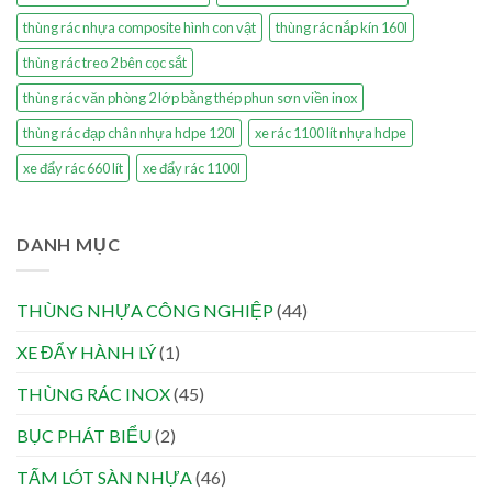
thùng rác nhựa composite hình con vật
thùng rác nắp kín 160l
thùng rác treo 2 bên cọc sắt
thùng rác văn phòng 2 lớp bằng thép phun sơn viền inox
thùng rác đạp chân nhựa hdpe 120l
xe rác 1100 lít nhựa hdpe
xe đẩy rác 660 lít
xe đẩy rác 1100l
DANH MỤC
THÙNG NHỰA CÔNG NGHIỆP
(44)
XE ĐẨY HÀNH LÝ
(1)
THÙNG RÁC INOX
(45)
BỤC PHÁT BIỂU
(2)
TẤM LÓT SÀN NHỰA
(46)