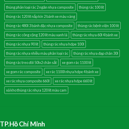
thùng phân loại rác 2 ngăn nhựa composite
thùng rác 100 lít
thùng rác 120 lít nắp kín 2 bánh xe màu vàng
thùng rác 480l 3 bánh đặc nhựa composite
thùng rác bệnh viện 100 lít
thùng rác công cộng 120 lít màu xanh lá
thùng rác nhựa 60l 4 bánh xe
thùng rác nhựa 90 lít
thùng rác nhựa hdpe 100l
thùng rác nhựa nhiều màu phân loại rác
thùng rác nhựa đạp chân 30l
thùng rác treo đôi 50lx2 chân sắt
xe gom rác 1100 lít
xe gom rác composite
xe rác 1100l nhựa hdpe 4 bánh xe
xe rác nhựa composite 660l
xe rác nhựa hdpe 660 lít
xả kho thùng rác nhựa 120 lít màu cam
TP.Hồ Chí Minh