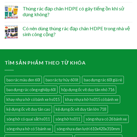
Thùng rác đạp chân HDPE có gây tiếng ồn khi sử
dụng không?
Có nên dùng thùng rác đạp chân HDPE trong nhà vệ
sinh công cộng?
TÌM SẢN PHẨM THEO TỪ KHÓA
bao rác màu đen 60l
bao rác tự hủy 60 lít
bao đựng rác 60l giá rẻ
bao đựng rác công nghiệp 60l
hộp đựng ốc vít duy tân nhỏ 716
khay nhựa hở có bánh xe hs015
khay nhựa hở hs015 có bánh xe
kệ đựng ốc vít duy tân cao
kệ đựng ốc vít duy tân lớn 718
sóng hở có quai sắt hs011
sóng hở hs011
sóng nhựa có 26 bánh xe
sóng nhựa hở có 5 bánh xe
sóng nhựa đan lưới 610x420x310mm