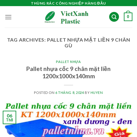
Skip
THÙNG RÁC CÔNG NGHIỆP HÀNG ĐẦU
to
0
content
TAG ARCHIVES:
PALLET NHỰA MẶT LIỀN 9 CHÂN
GÙ
PALLET NHỰA
Pallet nhựa cốc 9 chân mặt liền
1200x1000x140mm
POSTED ON
6 THÁNG 8, 2024
BY
HUYEN
06
Th8