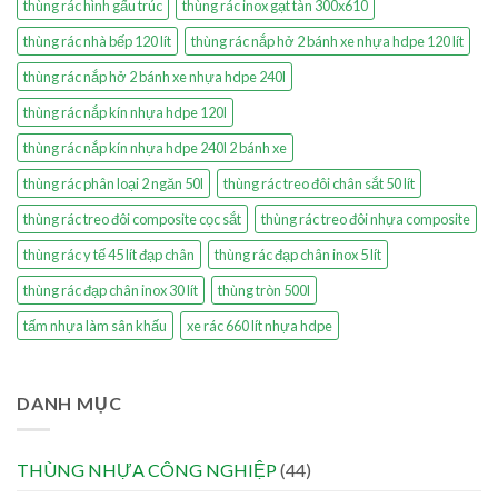
thùng rác hình gấu trúc
thùng rác inox gạt tàn 300x610
thùng rác nhà bếp 120 lít
thùng rác nắp hở 2 bánh xe nhựa hdpe 120 lít
thùng rác nắp hở 2 bánh xe nhựa hdpe 240l
thùng rác nắp kín nhựa hdpe 120l
thùng rác nắp kín nhựa hdpe 240l 2 bánh xe
thùng rác phân loại 2 ngăn 50l
thùng rác treo đôi chân sắt 50 lít
thùng rác treo đôi composite cọc sắt
thùng rác treo đôi nhựa composite
thùng rác y tế 45 lít đạp chân
thùng rác đạp chân inox 5 lít
thùng rác đạp chân inox 30 lít
thùng tròn 500l
tấm nhựa làm sân khấu
xe rác 660 lít nhựa hdpe
DANH MỤC
THÙNG NHỰA CÔNG NGHIỆP
(44)