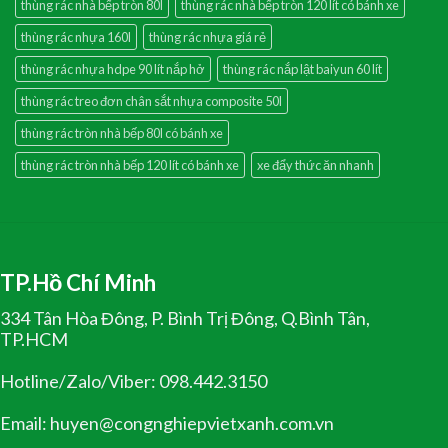
thùng rác nhà bếp tròn 80l
thùng rác nhà bếp tròn 120 lít có bánh xe
thùng rác nhựa 160l
thùng rác nhựa giá rẻ
thùng rác nhựa hdpe 90 lít nắp hở
thùng rác nắp lật baiyun 60 lít
thùng rác treo đơn chân sắt nhựa composite 50l
thùng rác tròn nhà bếp 80l có bánh xe
thùng rác tròn nhà bếp 120 lít có bánh xe
xe đẩy thức ăn nhanh
TP.Hồ Chí Minh
334 Tân Hòa Đông, P. Bình Trị Đông, Q.Bình Tân,
TP.HCM
Hotline/Zalo/Viber: 098.442.3150
Email: huyen@congnghiepvietxanh.com.vn