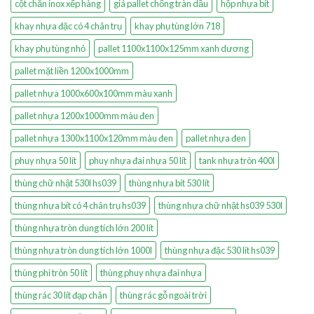
cột chắn inox xếp hàng
giá pallet chống tràn dầu
hộp nhựa bít
khay nhựa đặc có 4 chân trụ
khay phụ tùng lớn 718
khay phụ tùng nhỏ
pallet 1100x1100x125mm xanh dương
pallet mặt liền 1200x1000mm
pallet nhựa 1000x600x100mm màu xanh
pallet nhựa 1200x1000mm màu đen
pallet nhựa 1300x1100x120mm màu đen
pallet nhựa đen
phuy nhựa 50 lít
phuy nhựa đai nhựa 50 lít
tank nhựa tròn 400l
thùng chữ nhật 530l hs039
thùng nhựa bít 530 lít
thùng nhựa bít có 4 chân trụ hs039
thùng nhựa chữ nhật hs039 530l
thùng nhựa tròn dung tích lớn 200 lít
thùng nhựa tròn dung tích lớn 1000l
thùng nhựa đặc 530 lít hs039
thùng phi tròn 50 lít
thùng phuy nhựa đai nhựa
thùng rác 30 lít đạp chân
thùng rác gỗ ngoài trời