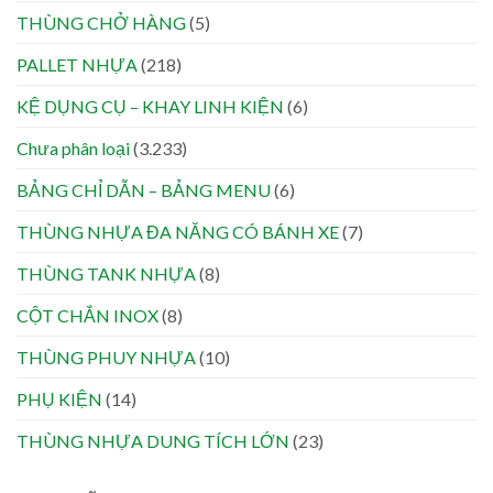
THÙNG CHỞ HÀNG
(5)
PALLET NHỰA
(218)
KỆ DỤNG CỤ – KHAY LINH KIỆN
(6)
Chưa phân loại
(3.233)
BẢNG CHỈ DẪN – BẢNG MENU
(6)
THÙNG NHỰA ĐA NĂNG CÓ BÁNH XE
(7)
THÙNG TANK NHỰA
(8)
CỘT CHẮN INOX
(8)
THÙNG PHUY NHỰA
(10)
PHỤ KIỆN
(14)
THÙNG NHỰA DUNG TÍCH LỚN
(23)