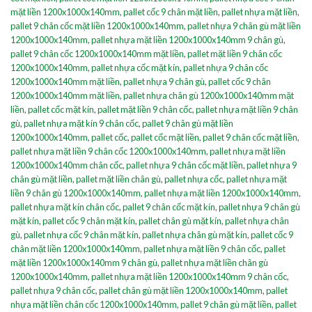
mặt liền 1200x1000x140mm
,
pallet cốc 9 chân mặt liền
,
pallet nhựa mặt liền
,
pallet 9 chân cốc mặt liền 1200x1000x140mm
,
pallet nhựa 9 chân gù mặt liền
1200x1000x140mm
,
pallet nhựa mặt liền 1200x1000x140mm 9 chân gù
,
pallet 9 chân cốc 1200x1000x140mm mặt liền
,
pallet mặt liền 9 chân cốc
1200x1000x140mm
,
pallet nhựa cốc mặt kín
,
pallet nhựa 9 chân cốc
1200x1000x140mm mặt liền
,
pallet nhựa 9 chân gù
,
pallet cốc 9 chân
1200x1000x140mm mặt liền
,
pallet nhựa chân gù 1200x1000x140mm mặt
liền
,
pallet cốc mặt kín
,
pallet mặt liền 9 chân cốc
,
pallet nhựa mặt liền 9 chân
gù
,
pallet nhựa mặt kín 9 chân cốc
,
pallet 9 chân gù mặt liền
1200x1000x140mm
,
pallet cốc
,
pallet cốc mặt liền
,
pallet 9 chân cốc mặt liền
,
pallet nhựa mặt liền 9 chân cốc 1200x1000x140mm
,
pallet nhựa mặt liền
1200x1000x140mm chân cốc
,
pallet nhựa 9 chân cốc mặt liền
,
pallet nhựa 9
chân gù mặt liền
,
pallet mặt liền chân gù
,
pallet nhựa cốc
,
pallet nhựa mặt
liền 9 chân gù 1200x1000x140mm
,
pallet nhựa mặt liền 1200x1000x140mm
,
pallet nhựa mặt kín chân cốc
,
pallet 9 chân cốc mặt kín
,
pallet nhựa 9 chân gù
mặt kín
,
pallet cốc 9 chân mặt kín
,
pallet chân gù mặt kín
,
pallet nhựa chân
gù
,
pallet nhựa cốc 9 chân mặt kín
,
pallet nhựa chân gù mặt kín
,
pallet cốc 9
chân mặt liền 1200x1000x140mm
,
pallet nhựa mặt liền 9 chân cốc
,
pallet
mặt liền 1200x1000x140mm 9 chân gù
,
pallet nhựa mặt liền chân gù
1200x1000x140mm
,
pallet nhựa mặt liền 1200x1000x140mm 9 chân cốc
,
pallet nhựa 9 chân cốc
,
pallet chân gù mặt liền 1200x1000x140mm
,
pallet
nhựa mặt liền chân cốc 1200x1000x140mm
,
pallet 9 chân gù mặt liền
,
pallet