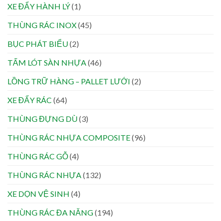
XE ĐẨY HÀNH LÝ
(1)
THÙNG RÁC INOX
(45)
BỤC PHÁT BIỂU
(2)
TẤM LÓT SÀN NHỰA
(46)
LỒNG TRỮ HÀNG – PALLET LƯỚI
(2)
XE ĐẨY RÁC
(64)
THÙNG ĐỰNG DÙ
(3)
THÙNG RÁC NHỰA COMPOSITE
(96)
THÙNG RÁC GỖ
(4)
THÙNG RÁC NHỰA
(132)
XE DỌN VỆ SINH
(4)
THÙNG RÁC ĐA NĂNG
(194)