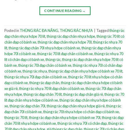
CONTINUE READING
→
Posted in
THÙNG RÁC ĐA NĂNG
,
THÙNG RÁC NHỰA
|
Tagged
thùng rác
đạp chân nhựa hdpe 70 lít
,
thùng rác đạp chân nhựa hdpe
,
thùng rác 70 lít có
chân đạp có bánh xe
,
thùng rác đạp chân nhựa hdpe 70l
,
thùng rác nhựa 70
lít
,
thùng rác đạp chân 70l nhựa hdpe có bánh xe
,
thùng rác đạp chân nhựa
hdpe 70l có bánh xe
,
thùng rác 70 lít đạp chân có bánh xe
,
thùng rác nhựa 70
lít có chân đạp có bánh xe
,
thùng rác
,
thùng rác đạp chân nhựa hdpe 70 lít có
bánh xe
,
thùng rác 70l đạp chân có bánh xe
,
thùng rác nhựa 70l có chân đạp
có bánh xe
,
thùng rác nhựa
,
thùng rác đạp chân nhựa hdpe có bánh xe 70 lít
,
thùng rác nhựa 70l đạp chân có bánh xe
,
thùng rác 70 lít nhựa hdpe có chân
đạp có bánh xe
,
thùng rác đạp chân
,
thùng rác đạp chân nhựa hdpe có bánh
xe giá rẻ
,
thùng rác nhựa 70 lít đạp chân có bánh xe
,
thùng rác 70l đạp chân
nhựa hdpe
,
thùng rác đạp chân 70 lít
,
thùng rác đạp chân giá rẻ
,
thùng rác 70
lít đạp chân nhựa hdpe có bánh xe
,
thùng rác đạp chân nhựa hdpe có bánh
xe
,
thùng rác đạp chân 70l
,
thùng rác đạp chân nhựa hdpe giá rẻ
,
thùng rác
đạp chân 70l có bánh xe
,
thùng rác 70l nhựa hdpe có chân đạp có bánh xe
,
thùng rác 70 lít
,
thùng rác đạp chân nhựa hdpe có bánh xe 70l
,
thùng rác đạp
chân 70 lít nhựa hdpe có bánh xe
,
thùng rác nhựa 70l có chân đạp
,
thùng rác
70 lít đạp chân nhựa hdpe
,
giá thùng rác đạp chân
,
thùng rác 70l có chân đạp