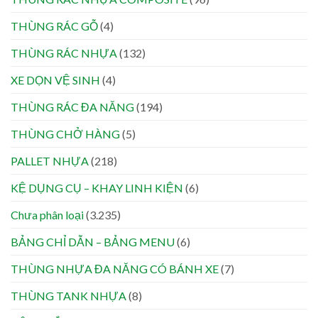
THÙNG RÁC GỖ
(4)
THÙNG RÁC NHỰA
(132)
XE DỌN VỆ SINH
(4)
THÙNG RÁC ĐA NĂNG
(194)
THÙNG CHỞ HÀNG
(5)
PALLET NHỰA
(218)
KỆ DỤNG CỤ – KHAY LINH KIỆN
(6)
Chưa phân loại
(3.235)
BẢNG CHỈ DẪN – BẢNG MENU
(6)
THÙNG NHỰA ĐA NĂNG CÓ BÁNH XE
(7)
THÙNG TANK NHỰA
(8)