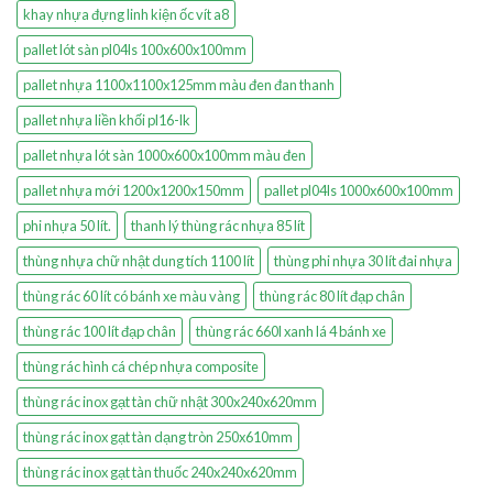
khay nhựa đựng linh kiện ốc vít a8
pallet lót sàn pl04ls 100x600x100mm
pallet nhựa 1100x1100x125mm màu đen đan thanh
pallet nhựa liền khối pl16-lk
pallet nhựa lót sàn 1000x600x100mm màu đen
pallet nhựa mới 1200x1200x150mm
pallet pl04ls 1000x600x100mm
phi nhựa 50 lít.
thanh lý thùng rác nhựa 85 lít
thùng nhựa chữ nhật dung tích 1100 lít
thùng phi nhựa 30 lít đai nhựa
thùng rác 60 lít có bánh xe màu vàng
thùng rác 80 lít đạp chân
thùng rác 100 lít đạp chân
thùng rác 660l xanh lá 4 bánh xe
thùng rác hình cá chép nhựa composite
thùng rác inox gạt tàn chữ nhật 300x240x620mm
thùng rác inox gạt tàn dạng tròn 250x610mm
thùng rác inox gạt tàn thuốc 240x240x620mm