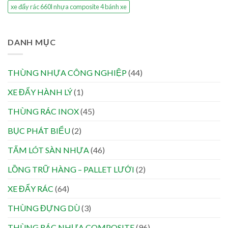
xe đẩy rác 660l nhựa composite 4 bánh xe
DANH MỤC
THÙNG NHỰA CÔNG NGHIỆP
(44)
XE ĐẨY HÀNH LÝ
(1)
THÙNG RÁC INOX
(45)
BỤC PHÁT BIỂU
(2)
TẤM LÓT SÀN NHỰA
(46)
LỒNG TRỮ HÀNG – PALLET LƯỚI
(2)
XE ĐẨY RÁC
(64)
THÙNG ĐỰNG DÙ
(3)
THÙNG RÁC NHỰA COMPOSITE
(96)