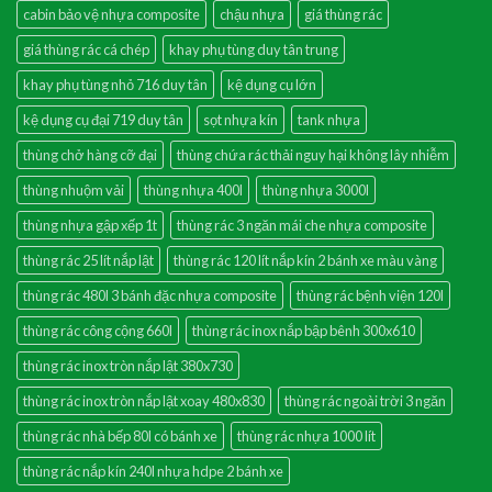
cabin bảo vệ nhựa composite
chậu nhựa
giá thùng rác
giá thùng rác cá chép
khay phụ tùng duy tân trung
khay phụ tùng nhỏ 716 duy tân
kệ dụng cụ lớn
kệ dụng cụ đại 719 duy tân
sọt nhựa kín
tank nhựa
thùng chở hàng cỡ đại
thùng chứa rác thải nguy hại không lây nhiễm
thùng nhuộm vải
thùng nhựa 400l
thùng nhựa 3000l
thùng nhựa gập xếp 1t
thùng rác 3 ngăn mái che nhựa composite
thùng rác 25 lít nắp lật
thùng rác 120 lít nắp kín 2 bánh xe màu vàng
thùng rác 480l 3 bánh đặc nhựa composite
thùng rác bệnh viện 120l
thùng rác công cộng 660l
thùng rác inox nắp bập bênh 300x610
thùng rác inox tròn nắp lật 380x730
thùng rác inox tròn nắp lật xoay 480x830
thùng rác ngoài trời 3 ngăn
thùng rác nhà bếp 80l có bánh xe
thùng rác nhựa 1000 lít
thùng rác nắp kín 240l nhựa hdpe 2 bánh xe