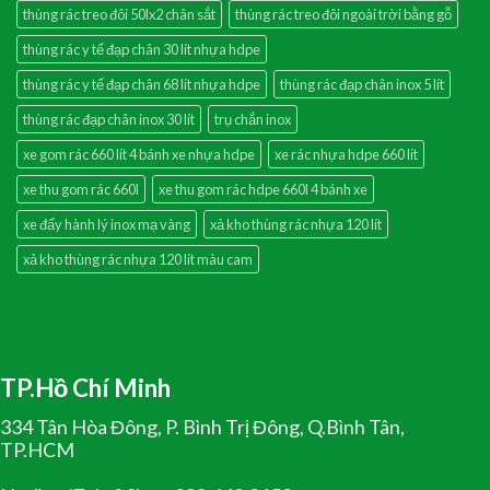
thùng rác treo đôi 50lx2 chân sắt
thùng rác treo đôi ngoài trời bằng gỗ
thùng rác y tế đạp chân 30 lít nhựa hdpe
thùng rác y tế đạp chân 68 lít nhựa hdpe
thùng rác đạp chân inox 5 lít
thùng rác đạp chân inox 30 lít
trụ chắn inox
xe gom rác 660 lít 4 bánh xe nhựa hdpe
xe rác nhựa hdpe 660 lít
xe thu gom rác 660l
xe thu gom rác hdpe 660l 4 bánh xe
xe đẩy hành lý inox mạ vàng
xả kho thùng rác nhựa 120 lít
xả kho thùng rác nhựa 120 lít màu cam
TP.Hồ Chí Minh
334 Tân Hòa Đông, P. Bình Trị Đông, Q.Bình Tân,
TP.HCM