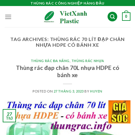
Skip
THÙNG RÁC CÔNG NGHIỆP HÀNG ĐẦU
to
0
content
TAG ARCHIVES:
THÙNG RÁC 70 LÍT ĐẠP CHÂN
NHỰA HDPE CÓ BÁNH XE
THÙNG RÁC ĐA NĂNG
,
THÙNG RÁC NHỰA
Thùng rác đạp chân 70L nhựa HDPE có
bánh xe
POSTED ON
27 THÁNG 3, 2023
BY
HUYEN
27
Th3