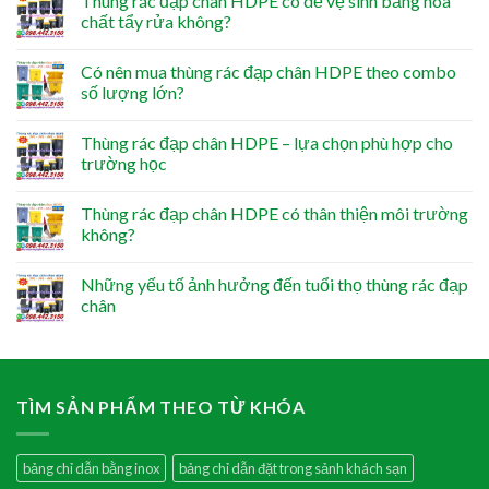
Thùng rác đạp chân HDPE có dễ vệ sinh bằng hóa
chất tẩy rửa không?
Có nên mua thùng rác đạp chân HDPE theo combo
số lượng lớn?
Thùng rác đạp chân HDPE – lựa chọn phù hợp cho
trường học
Thùng rác đạp chân HDPE có thân thiện môi trường
không?
Những yếu tố ảnh hưởng đến tuổi thọ thùng rác đạp
chân
TÌM SẢN PHẨM THEO TỪ KHÓA
bảng chỉ dẫn bằng inox
bảng chỉ dẫn đặt trong sảnh khách sạn