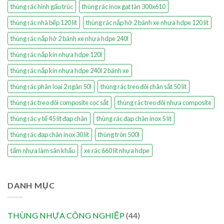
thùng rác hình gấu trúc
thùng rác inox gạt tàn 300x610
thùng rác nhà bếp 120 lít
thùng rác nắp hở 2 bánh xe nhựa hdpe 120 lít
thùng rác nắp hở 2 bánh xe nhựa hdpe 240l
thùng rác nắp kín nhựa hdpe 120l
thùng rác nắp kín nhựa hdpe 240l 2 bánh xe
thùng rác phân loại 2 ngăn 50l
thùng rác treo đôi chân sắt 50 lít
thùng rác treo đôi composite cọc sắt
thùng rác treo đôi nhựa composite
thùng rác y tế 45 lít đạp chân
thùng rác đạp chân inox 5 lít
thùng rác đạp chân inox 30 lít
thùng tròn 500l
tấm nhựa làm sân khấu
xe rác 660 lít nhựa hdpe
DANH MỤC
THÙNG NHỰA CÔNG NGHIỆP
(44)