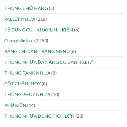
THÙNG CHỞ HÀNG
(5)
PALLET NHỰA
(218)
KỆ DỤNG CỤ – KHAY LINH KIỆN
(6)
Chưa phân loại
(3.253)
BẢNG CHỈ DẪN – BẢNG MENU
(6)
THÙNG NHỰA ĐA NĂNG CÓ BÁNH XE
(7)
THÙNG TANK NHỰA
(8)
CỘT CHẮN INOX
(8)
THÙNG PHUY NHỰA
(10)
PHỤ KIỆN
(14)
THÙNG NHỰA DUNG TÍCH LỚN
(23)