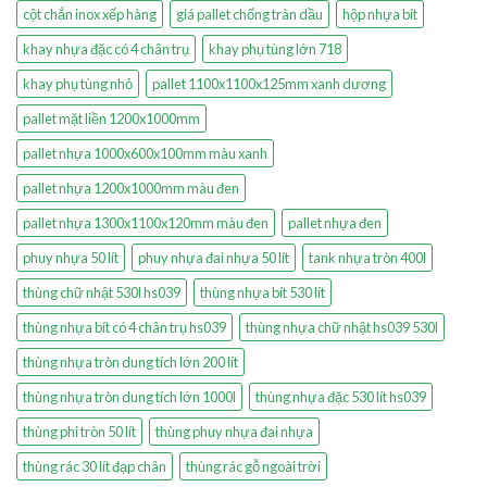
cột chắn inox xếp hàng
giá pallet chống tràn dầu
hộp nhựa bít
khay nhựa đặc có 4 chân trụ
khay phụ tùng lớn 718
khay phụ tùng nhỏ
pallet 1100x1100x125mm xanh dương
pallet mặt liền 1200x1000mm
pallet nhựa 1000x600x100mm màu xanh
pallet nhựa 1200x1000mm màu đen
pallet nhựa 1300x1100x120mm màu đen
pallet nhựa đen
phuy nhựa 50 lít
phuy nhựa đai nhựa 50 lít
tank nhựa tròn 400l
thùng chữ nhật 530l hs039
thùng nhựa bít 530 lít
thùng nhựa bít có 4 chân trụ hs039
thùng nhựa chữ nhật hs039 530l
thùng nhựa tròn dung tích lớn 200 lít
thùng nhựa tròn dung tích lớn 1000l
thùng nhựa đặc 530 lít hs039
thùng phi tròn 50 lít
thùng phuy nhựa đai nhựa
thùng rác 30 lít đạp chân
thùng rác gỗ ngoài trời