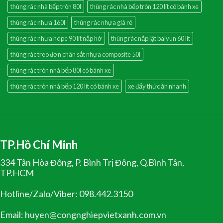
thùng rác nhà bếp tròn 80l
thùng rác nhà bếp tròn 120 lít có bánh xe
thùng rác nhựa 160l
thùng rác nhựa giá rẻ
thùng rác nhựa hdpe 90 lít nắp hở
thùng rác nắp lật baiyun 60 lít
thùng rác treo đơn chân sắt nhựa composite 50l
thùng rác tròn nhà bếp 80l có bánh xe
thùng rác tròn nhà bếp 120 lít có bánh xe
xe đẩy thức ăn nhanh
TP.Hồ Chí Minh
334 Tân Hòa Đông, P. Bình Trị Đông, Q.Bình Tân,
TP.HCM
Hotline/Zalo/Viber: 098.442.3150
Email: huyen@congnghiepvietxanh.com.vn