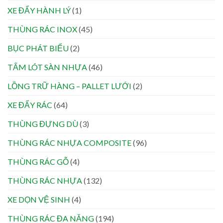
XE ĐẨY HÀNH LÝ
(1)
THÙNG RÁC INOX
(45)
BỤC PHÁT BIỂU
(2)
TẤM LÓT SÀN NHỰA
(46)
LỒNG TRỮ HÀNG – PALLET LƯỚI
(2)
XE ĐẨY RÁC
(64)
THÙNG ĐỰNG DÙ
(3)
THÙNG RÁC NHỰA COMPOSITE
(96)
THÙNG RÁC GỖ
(4)
THÙNG RÁC NHỰA
(132)
XE DỌN VỆ SINH
(4)
THÙNG RÁC ĐA NĂNG
(194)