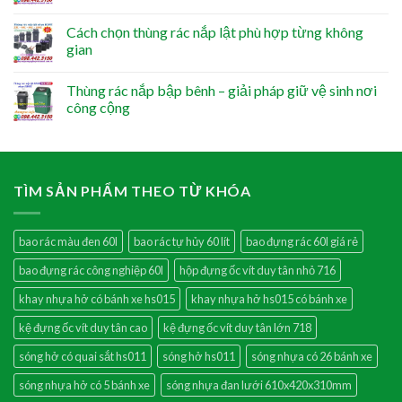
Cách chọn thùng rác nắp lật phù hợp từng không
gian
Thùng rác nắp bập bênh – giải pháp giữ vệ sinh nơi
công cộng
TÌM SẢN PHẨM THEO TỪ KHÓA
bao rác màu đen 60l
bao rác tự hủy 60 lít
bao đựng rác 60l giá rẻ
bao đựng rác công nghiệp 60l
hộp đựng ốc vít duy tân nhỏ 716
khay nhựa hở có bánh xe hs015
khay nhựa hở hs015 có bánh xe
kệ đựng ốc vít duy tân cao
kệ đựng ốc vít duy tân lớn 718
sóng hở có quai sắt hs011
sóng hở hs011
sóng nhựa có 26 bánh xe
sóng nhựa hở có 5 bánh xe
sóng nhựa đan lưới 610x420x310mm