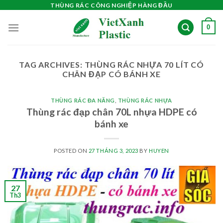
Skip
THÙNG RÁC CÔNG NGHIỆP HÀNG ĐẦU
to
0
content
TAG ARCHIVES:
THÙNG RÁC NHỰA 70 LÍT CÓ
CHÂN ĐẠP CÓ BÁNH XE
THÙNG RÁC ĐA NĂNG
,
THÙNG RÁC NHỰA
Thùng rác đạp chân 70L nhựa HDPE có
bánh xe
POSTED ON
27 THÁNG 3, 2023
BY
HUYEN
27
Th3