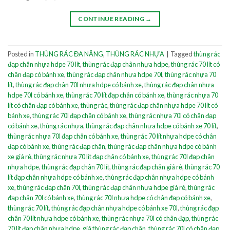
CONTINUE READING
→
Posted in
THÙNG RÁC ĐA NĂNG
,
THÙNG RÁC NHỰA
|
Tagged
thùng rác
đạp chân nhựa hdpe 70 lít
,
thùng rác đạp chân nhựa hdpe
,
thùng rác 70 lít có
chân đạp có bánh xe
,
thùng rác đạp chân nhựa hdpe 70l
,
thùng rác nhựa 70
lít
,
thùng rác đạp chân 70l nhựa hdpe có bánh xe
,
thùng rác đạp chân nhựa
hdpe 70l có bánh xe
,
thùng rác 70 lít đạp chân có bánh xe
,
thùng rác nhựa 70
lít có chân đạp có bánh xe
,
thùng rác
,
thùng rác đạp chân nhựa hdpe 70 lít có
bánh xe
,
thùng rác 70l đạp chân có bánh xe
,
thùng rác nhựa 70l có chân đạp
có bánh xe
,
thùng rác nhựa
,
thùng rác đạp chân nhựa hdpe có bánh xe 70 lít
,
thùng rác nhựa 70l đạp chân có bánh xe
,
thùng rác 70 lít nhựa hdpe có chân
đạp có bánh xe
,
thùng rác đạp chân
,
thùng rác đạp chân nhựa hdpe có bánh
xe giá rẻ
,
thùng rác nhựa 70 lít đạp chân có bánh xe
,
thùng rác 70l đạp chân
nhựa hdpe
,
thùng rác đạp chân 70 lít
,
thùng rác đạp chân giá rẻ
,
thùng rác 70
lít đạp chân nhựa hdpe có bánh xe
,
thùng rác đạp chân nhựa hdpe có bánh
xe
,
thùng rác đạp chân 70l
,
thùng rác đạp chân nhựa hdpe giá rẻ
,
thùng rác
đạp chân 70l có bánh xe
,
thùng rác 70l nhựa hdpe có chân đạp có bánh xe
,
thùng rác 70 lít
,
thùng rác đạp chân nhựa hdpe có bánh xe 70l
,
thùng rác đạp
chân 70 lít nhựa hdpe có bánh xe
,
thùng rác nhựa 70l có chân đạp
,
thùng rác
70 lít đạp chân nhựa hdpe
,
giá thùng rác đạp chân
,
thùng rác 70l có chân đạp