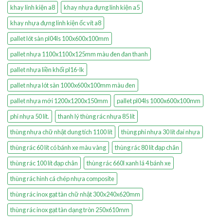
khay linh kiện a8
khay nhựa đựng linh kiện a5
khay nhựa đựng linh kiện ốc vít a8
pallet lót sàn pl04ls 100x600x100mm
pallet nhựa 1100x1100x125mm màu đen đan thanh
pallet nhựa liền khối pl16-lk
pallet nhựa lót sàn 1000x600x100mm màu đen
pallet nhựa mới 1200x1200x150mm
pallet pl04ls 1000x600x100mm
phi nhựa 50 lít.
thanh lý thùng rác nhựa 85 lít
thùng nhựa chữ nhật dung tích 1100 lít
thùng phi nhựa 30 lít đai nhựa
thùng rác 60 lít có bánh xe màu vàng
thùng rác 80 lít đạp chân
thùng rác 100 lít đạp chân
thùng rác 660l xanh lá 4 bánh xe
thùng rác hình cá chép nhựa composite
thùng rác inox gạt tàn chữ nhật 300x240x620mm
thùng rác inox gạt tàn dạng tròn 250x610mm