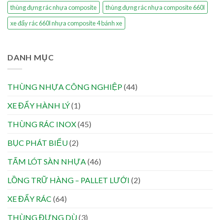
thùng đựng rác nhựa composite
thùng đựng rác nhựa composite 660l
xe đẩy rác 660l nhựa composite 4 bánh xe
DANH MỤC
THÙNG NHỰA CÔNG NGHIỆP
(44)
XE ĐẨY HÀNH LÝ
(1)
THÙNG RÁC INOX
(45)
BỤC PHÁT BIỂU
(2)
TẤM LÓT SÀN NHỰA
(46)
LỒNG TRỮ HÀNG – PALLET LƯỚI
(2)
XE ĐẨY RÁC
(64)
THÙNG ĐỰNG DÙ
(3)