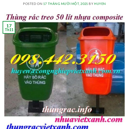
POSTED ON
17 THÁNG MƯỜI MỘT, 2021
BY
HUYEN
17
Th11