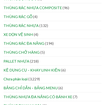
THÙNG RÁC NHỰA COMPOSITE
(96)
THÙNG RÁC GỖ
(4)
THÙNG RÁC NHỰA
(132)
XE DỌN VỆ SINH
(4)
THÙNG RÁC ĐA NĂNG
(194)
THÙNG CHỞ HÀNG
(5)
PALLET NHỰA
(218)
KỆ DỤNG CỤ – KHAY LINH KIỆN
(6)
Chưa phân loại
(3.229)
BẢNG CHỈ DẪN – BẢNG MENU
(6)
THÙNG NHỰA ĐA NĂNG CÓ BÁNH XE
(7)