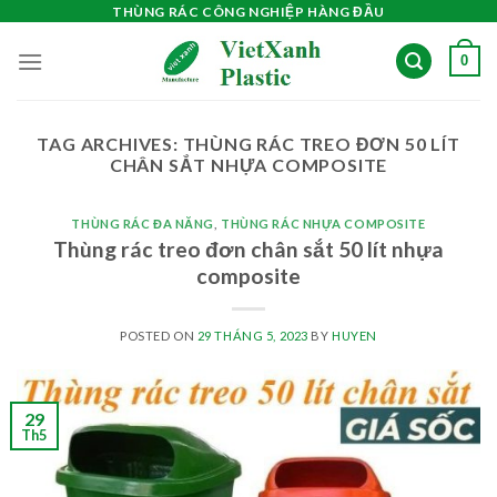
Skip
THÙNG RÁC CÔNG NGHIỆP HÀNG ĐẦU
to
0
content
TAG ARCHIVES:
THÙNG RÁC TREO ĐƠN 50 LÍT
CHÂN SẮT NHỰA COMPOSITE
THÙNG RÁC ĐA NĂNG
,
THÙNG RÁC NHỰA COMPOSITE
Thùng rác treo đơn chân sắt 50 lít nhựa
composite
POSTED ON
29 THÁNG 5, 2023
BY
HUYEN
29
Th5