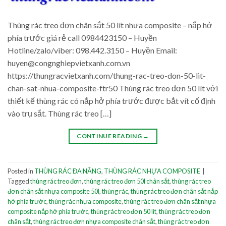
Thùng rác treo đơn chân sắt 50 lít nhựa composite – nắp hở
phía trước giá rẻ call 0984423150 – Huyền
Hotline/zalo/viber: 098.442.3150 – Huyền Email:
huyen@congnghiepvietxanh.com.vn
https://thungracvietxanh.com/thung-rac-treo-don-50-lit-
chan-sat-nhua-composite-ftr50 Thùng rác treo đơn 50 lít với
thiết kế thùng rác có nắp hở phía trước được bắt vít cố định
vào trụ sắt. Thùng rác treo […]
CONTINUE READING
→
Posted in
THÙNG RÁC ĐA NĂNG
,
THÙNG RÁC NHỰA COMPOSITE
|
Tagged
thùng rác treo đơn
,
thùng rác treo đơn 50l chân sắt
,
thùng rác treo
đơn chân sắt nhựa composite 50l
,
thùng rác
,
thùng rác treo đơn chân sắt nắp
hở phía trước
,
thùng rác nhựa composite
,
thùng rác treo đơn chân sắt nhựa
composite nắp hở phía trước
,
thùng rác treo đơn 50 lít
,
thùng rác treo đơn
chân sắt
,
thùng rác treo đơn nhựa composite chân sắt
,
thùng rác treo đơn