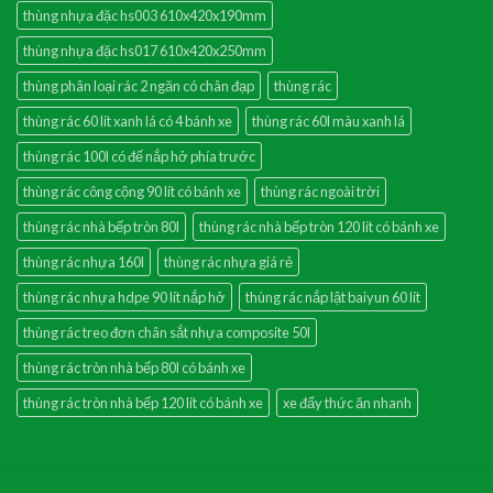
thùng nhựa đặc hs003 610x420x190mm
thùng nhựa đặc hs017 610x420x250mm
thùng phân loại rác 2 ngăn có chân đạp
thùng rác
thùng rác 60 lít xanh lá có 4 bánh xe
thùng rác 60l màu xanh lá
thùng rác 100l có đế nắp hở phía trước
thùng rác công cộng 90 lít có bánh xe
thùng rác ngoài trời
thùng rác nhà bếp tròn 80l
thùng rác nhà bếp tròn 120 lít có bánh xe
thùng rác nhựa 160l
thùng rác nhựa giá rẻ
thùng rác nhựa hdpe 90 lít nắp hở
thùng rác nắp lật baiyun 60 lít
thùng rác treo đơn chân sắt nhựa composite 50l
thùng rác tròn nhà bếp 80l có bánh xe
thùng rác tròn nhà bếp 120 lít có bánh xe
xe đẩy thức ăn nhanh