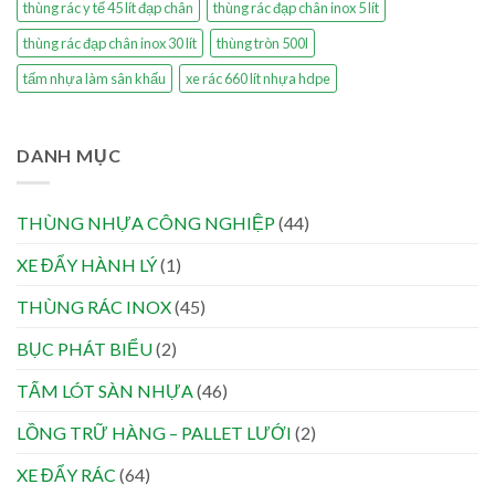
thùng rác y tế 45 lít đạp chân
thùng rác đạp chân inox 5 lít
thùng rác đạp chân inox 30 lít
thùng tròn 500l
tấm nhựa làm sân khấu
xe rác 660 lít nhựa hdpe
DANH MỤC
THÙNG NHỰA CÔNG NGHIỆP
(44)
XE ĐẨY HÀNH LÝ
(1)
THÙNG RÁC INOX
(45)
BỤC PHÁT BIỂU
(2)
TẤM LÓT SÀN NHỰA
(46)
LỒNG TRỮ HÀNG – PALLET LƯỚI
(2)
XE ĐẨY RÁC
(64)