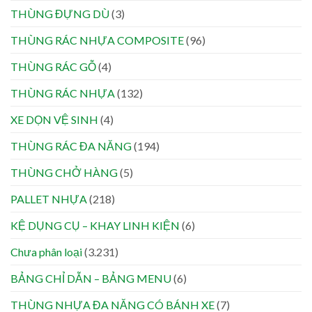
THÙNG ĐỰNG DÙ
(3)
THÙNG RÁC NHỰA COMPOSITE
(96)
THÙNG RÁC GỖ
(4)
THÙNG RÁC NHỰA
(132)
XE DỌN VỆ SINH
(4)
THÙNG RÁC ĐA NĂNG
(194)
THÙNG CHỞ HÀNG
(5)
PALLET NHỰA
(218)
KỆ DỤNG CỤ – KHAY LINH KIỆN
(6)
Chưa phân loại
(3.231)
BẢNG CHỈ DẪN – BẢNG MENU
(6)
THÙNG NHỰA ĐA NĂNG CÓ BÁNH XE
(7)