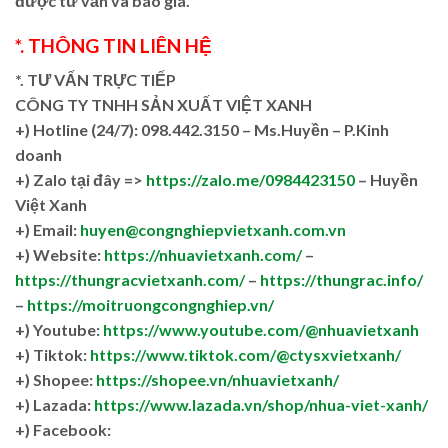
được tư vấn và báo giá.
*. THÔNG TIN LIÊN HỆ
*. TƯ VẤN TRỰC TIẾP
CÔNG TY TNHH SẢN XUẤT VIỆT XANH
+)
Hotline (24/7): 098.442.3150 – Ms.Huyền – P.Kinh
doanh
+)
Zalo tại đây =>
https://zalo.me/0984423150
– Huyền
Việt Xanh
+) Email:
huyen@congnghiepvietxanh.com.vn
+) Website:
https://nhuavietxanh.com/
–
https://thungracvietxanh.com/
–
https://thungrac.info/
–
https://moitruongcongnghiep.vn/
+) Youtube:
https://www.youtube.com/@nhuavietxanh
+) Tiktok:
https://www.tiktok.com/@ctysxvietxanh/
+) Shopee:
https://shopee.vn/nhuavietxanh/
+) Lazada:
https://www.lazada.vn/shop/nhua-viet-xanh/
+) Facebook: