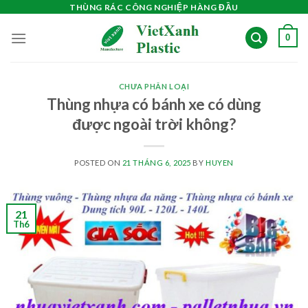
Skip
THÙNG RÁC CÔNG NGHIỆP HÀNG ĐẦU
to
0
content
CHƯA PHÂN LOẠI
Thùng nhựa có bánh xe có dùng
được ngoài trời không?
POSTED ON
21 THÁNG 6, 2025
BY
HUYEN
21
Th6