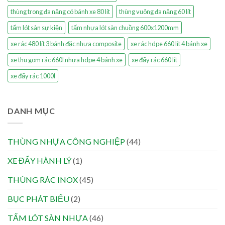
thùng trong đa năng có bánh xe 80 lít
thùng vuông đa năng 60 lít
tấm lót sàn sự kiện
tấm nhựa lót sàn chuồng 600x1200mm
xe rác 480 lít 3 bánh đặc nhựa composite
xe rác hdpe 660 lít 4 bánh xe
xe thu gom rác 660l nhựa hdpe 4 bánh xe
xe đẩy rác 660 lít
xe đẩy rác 1000l
DANH MỤC
THÙNG NHỰA CÔNG NGHIỆP
(44)
XE ĐẨY HÀNH LÝ
(1)
THÙNG RÁC INOX
(45)
BỤC PHÁT BIỂU
(2)
TẤM LÓT SÀN NHỰA
(46)