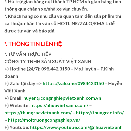
*. Hỗ trợ giao hàng nội thành TP.HCM và giao hàng tỉnh
thông qua chành xe/nhà xe vận chuyển.
*. Khách hàng có nhu cầu và quan tâm đến sản phẩm thì
call hoặc nhắn tin vào số HOTLINE/ZALO/EMAIL để
được tư vấn và báo giá.
*. THÔNG TIN LIÊN HỆ
*. TƯ VẤN TRỰC TIẾP
CÔNG TY TNHH SẢN XUẤT VIỆT XANH
+)
Hotline (24/7): 098.442.3150 – Ms.Huyền – P.Kinh
doanh
+)
Zalo tại đây =>
https://zalo.me/0984423150
– Huyền
Việt Xanh
+) Email:
huyen@congnghiepvietxanh.com.vn
+) Website:
https://nhuavietxanh.com/
–
https://thungracvietxanh.com/
–
https://thungrac.info/
–
https://moitruongcongnghiep.vn/
+) Youtube:
https://www.youtube.com/@nhuavietxanh