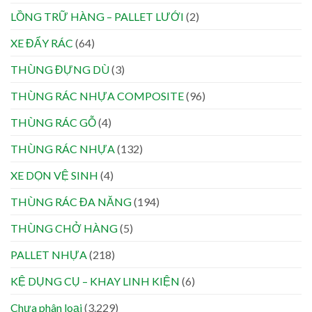
LỒNG TRỮ HÀNG – PALLET LƯỚI
(2)
XE ĐẨY RÁC
(64)
THÙNG ĐỰNG DÙ
(3)
THÙNG RÁC NHỰA COMPOSITE
(96)
THÙNG RÁC GỖ
(4)
THÙNG RÁC NHỰA
(132)
XE DỌN VỆ SINH
(4)
THÙNG RÁC ĐA NĂNG
(194)
THÙNG CHỞ HÀNG
(5)
PALLET NHỰA
(218)
KỆ DỤNG CỤ – KHAY LINH KIỆN
(6)
Chưa phân loại
(3.229)