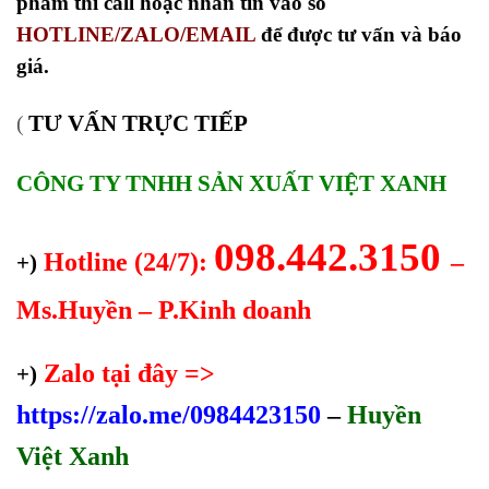
phẩm thì call hoặc nhắn tin vào số
HOTLINE/ZALO/EMAIL
để được tư vấn và báo
giá.
TƯ VẤN TRỰC TIẾP
(
CÔNG TY TNHH SẢN XUẤT VIỆT XANH
098.442.3150
Hotline (24/7):
–
+)
Ms.Huyền – P.Kinh doanh
Zalo tại đây =>
+)
https://zalo.me/0984423150
–
Huyền
Việt Xanh