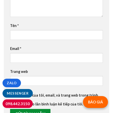
Tên
*
Email
*
Trang web
ZALO
MESSENGER
Lưu tên của tôi, email, và trang web trong trình
BÁO GIÁ
098.442.3150
duyệt này cho lần bình luận kế tiếp của tôi.