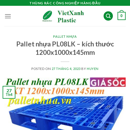
Skip
THÙNG RÁC CÔNG NGHIỆP HÀNG ĐẦU
to
0
content
PALLET NHỰA
Pallet nhựa PL08LK – kích thước
1200x1000x145mm
POSTED ON
27 THÁNG 4, 2023
BY
HUYEN
27
Th4