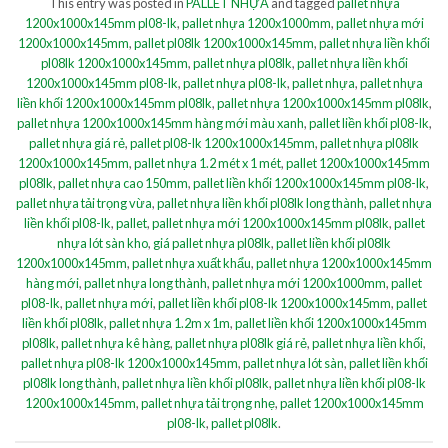
This entry was posted in
PALLET NHỰA
and tagged
pallet nhựa
1200x1000x145mm pl08-lk
,
pallet nhựa 1200x1000mm
,
pallet nhựa mới
1200x1000x145mm
,
pallet pl08lk 1200x1000x145mm
,
pallet nhựa liền khối
pl08lk 1200x1000x145mm
,
pallet nhựa pl08lk
,
pallet nhựa liền khối
1200x1000x145mm pl08-lk
,
pallet nhựa pl08-lk
,
pallet nhựa
,
pallet nhựa
liền khối 1200x1000x145mm pl08lk
,
pallet nhựa 1200x1000x145mm pl08lk
,
pallet nhựa 1200x1000x145mm hàng mới màu xanh
,
pallet liền khối pl08-lk
,
pallet nhựa giá rẻ
,
pallet pl08-lk 1200x1000x145mm
,
pallet nhựa pl08lk
1200x1000x145mm
,
pallet nhựa 1.2 mét x 1 mét
,
pallet 1200x1000x145mm
pl08lk
,
pallet nhựa cao 150mm
,
pallet liền khối 1200x1000x145mm pl08-lk
,
pallet nhựa tải trọng vừa
,
pallet nhựa liền khối pl08lk long thành
,
pallet nhựa
liền khối pl08-lk
,
pallet
,
pallet nhựa mới 1200x1000x145mm pl08lk
,
pallet
nhựa lót sàn kho
,
giá pallet nhựa pl08lk
,
pallet liền khối pl08lk
1200x1000x145mm
,
pallet nhựa xuất khẩu
,
pallet nhựa 1200x1000x145mm
hàng mới
,
pallet nhựa long thành
,
pallet nhựa mới 1200x1000mm
,
pallet
pl08-lk
,
pallet nhựa mới
,
pallet liền khối pl08-lk 1200x1000x145mm
,
pallet
liền khối pl08lk
,
pallet nhựa 1.2m x 1m
,
pallet liền khối 1200x1000x145mm
pl08lk
,
pallet nhựa kê hàng
,
pallet nhựa pl08lk giá rẻ
,
pallet nhựa liền khối
,
pallet nhựa pl08-lk 1200x1000x145mm
,
pallet nhựa lót sàn
,
pallet liền khối
pl08lk long thành
,
pallet nhựa liền khối pl08lk
,
pallet nhựa liền khối pl08-lk
1200x1000x145mm
,
pallet nhựa tải trọng nhẹ
,
pallet 1200x1000x145mm
pl08-lk
,
pallet pl08lk
.