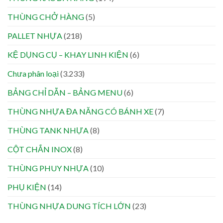
THÙNG CHỞ HÀNG
(5)
PALLET NHỰA
(218)
KỆ DỤNG CỤ – KHAY LINH KIỆN
(6)
Chưa phân loại
(3.233)
BẢNG CHỈ DẪN – BẢNG MENU
(6)
THÙNG NHỰA ĐA NĂNG CÓ BÁNH XE
(7)
THÙNG TANK NHỰA
(8)
CỘT CHẮN INOX
(8)
THÙNG PHUY NHỰA
(10)
PHỤ KIỆN
(14)
THÙNG NHỰA DUNG TÍCH LỚN
(23)