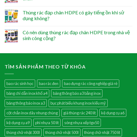
Thùng rác đạp chân HDPE có gây tiếng ồn khi sử
dụng không?
Có nên dùng thùng rác đạp chân HDPE trong nhà vệ
sinh công cộng?
TÌM SẢN PHẨM THEO TỪ KHÓA
bao rác sinh học
bao rác đen
bao đựng rác công nghiệp giá rẻ
bảng chỉ dẫn inox khổ a4
bảng thông báo a3 bằng inox
bảng thông báo inox a3
bục phát biểu khung inox kiểu mỹ
cột chắn inox dây nhung chùng
giá thùng rác 240 lít
kệ dụng cụ a6
kệ dụng cụ a9
phi nhựa 50 lít
sóng nhựa xếp tgx50
thùng chữ nhật 300l
thùng chữ nhật 500l
thùng chữ nhật 750 lít