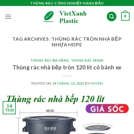
Skip
THÙNG RÁC CÔNG NGHIỆP HÀNG ĐẦU
to
0
content
TAG ARCHIVES:
THÙNG RÁC TRÒN NHÀ BẾP
NHỰA HDPE
THÙNG RÁC ĐA NĂNG
,
THÙNG RÁC NHỰA
Thùng rác nhà bếp tròn 120 lít có bánh xe
POSTED ON
14 THÁNG 10, 2022
BY
HUYEN
14
Th10