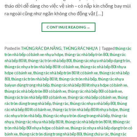
tháo dời dễ dàng cho việc vệ sinh – có nắp kín chống bay mùi
ra ngoài cũng như ngăn không cho động vật […]
CONTINUE READING
→
Posted in
THÙNG RÁC ĐA NĂNG
,
THÙNG RÁC NHỰA
|
Tagged
thùng rác
tròn nhà bếp có bánh xe nhựa hdpe
,
thùng rác nhà bếp tròn 80l
,
thùng rác
nhà bếp 80 lít
,
thùng rác tròn nhà bếp 80l
,
thùng rác nhựa nhà bếp dạng tròn
,
thùng rác nhựa tròn nhà bếp 80 lít có bánh xe
,
thùng rác nhà bếp 80l nhựa
hdpe có bánh xe
,
thùng rác nhà bếp tròn 80 lít có bánh xe
,
thùng rác nhà bếp
80l
,
thùng rác tròn nhà bếp 80 lít
,
thùng rác tròn nhà bếp
,
thùng rác nhựa
baiyun dùng trong nhà bếp
,
thùng rác nhà bếp 80 lít nhựa hdpe có bánh xe
,
thùng rác nhà bếp tròn 80l có bánh xe
,
thùng rác nhà bếp 80l có bánh xe
,
thùng rác tròn nhà bếp 80l có bánh xe
,
thùng rác nhà bếp có bánh xe
,
thùng
rác tròn dùng trong nhà bếp
,
thùng rác
,
thùng rác nhựa nhà bếp 80l
,
thùng
rác nhà bếp 80 lít có bánh xe
,
thùng rác tròn nhà bếp 80 lít nhựa hdpe
,
thùng
rác nhựa tròn nhà bếp
,
thùng rác nhựa tròn dùng trong nhà bếp
,
thùng rác
nhựa
,
thùng rác nhựa nhà bếp 80 lít
,
thùng rác nhà bếp tròn 80 lít
,
tthùng rác
tròn nhà bếp 80l nhựa hdpe có bánh xe
,
thùng rác nhựa nhà bếp dạng tròn có
bánh xe
,
thùng rác tròn dùng trong nhà bếp 80l
,
thùng chứa rác
,
thùng rác