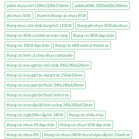
pallet nhựa mới 1200x1200x150mm
pallet pl04ls 1000x600x100mm
phi nhựa 50 lít.
thanh lý thùng rác nhựa 85 lít
thùng nhựa chữ nhật dung tích 1100 lít
thùng phi nhựa 30 lít đai nhựa
thùng rác 60 lít có bánh xe màu vàng
thùng rác 80 lít đạp chân
thùng rác 100 lít đạp chân
thùng rác 660l xanh lá 4 bánh xe
thùng rác hình cá chép nhựa composite
thùng rác inox gạt tàn chữ nhật 300x240x620mm
thùng rác inox gạt tàn dạng tròn 250x610mm
thùng rác inox gạt tàn thuốc 240x240x620mm
thùng rác inox gạt tàn thuốc hình tròn
thùng rác inox nắp lật hình vuông 240x240x610mm
thùng rác mgb240n nắp hở 240 lít
thùng rác nhiều màu
thùng rác nhựa 45l đạp chân
thùng rác nhựa 50 lít đạp chân
thùng rác nhựa 85l
thùng rác nhựa 240 lít nhựa hdpe nắp hở 2 bánh xe