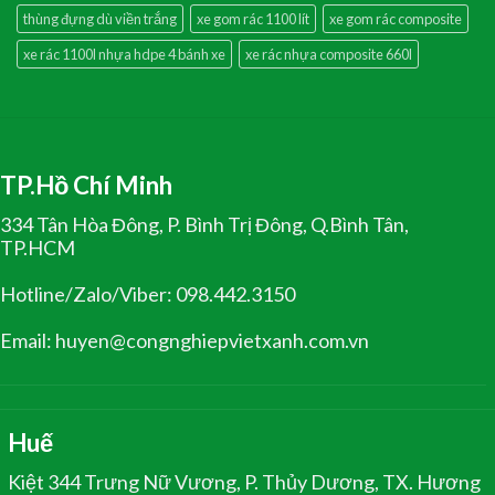
thùng đựng dù viền trắng
xe gom rác 1100 lít
xe gom rác composite
xe rác 1100l nhựa hdpe 4 bánh xe
xe rác nhựa composite 660l
TP.Hồ Chí Minh
334 Tân Hòa Đông, P. Bình Trị Đông, Q.Bình Tân,
TP.HCM
Hotline/Zalo/Viber: 098.442.3150
Email: huyen@congnghiepvietxanh.com.vn
Huế
Kiệt 344 Trưng Nữ Vương, P. Thủy Dương, TX. Hương