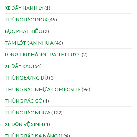
XE ĐẨY HÀNH LÝ
(1)
THÙNG RÁC INOX
(45)
BỤC PHÁT BIỂU
(2)
TẤM LÓT SÀN NHỰA
(46)
LỒNG TRỮ HÀNG – PALLET LƯỚI
(2)
XE ĐẨY RÁC
(64)
THÙNG ĐỰNG DÙ
(3)
THÙNG RÁC NHỰA COMPOSITE
(96)
THÙNG RÁC GỖ
(4)
THÙNG RÁC NHỰA
(132)
XE DỌN VỆ SINH
(4)
THÙNG RÁC ĐA NĂNG
(194)