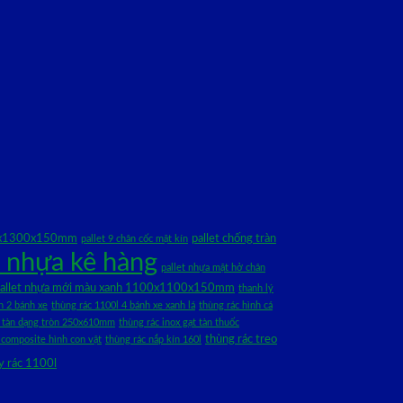
00x1300x150mm
pallet chống tràn
pallet 9 chân cốc mặt kín
t nhựa kê hàng
pallet nhựa mặt hở chân
allet nhựa mới màu xanh 1100x1100x150mm
thanh lý
n 2 bánh xe
thùng rác 1100l 4 bánh xe xanh lá
thùng rác hình cá
ạt tàn dạng tròn 250x610mm
thùng rác inox gạt tàn thuốc
thùng rác treo
 composite hình con vật
thùng rác nắp kín 160l
y rác 1100l