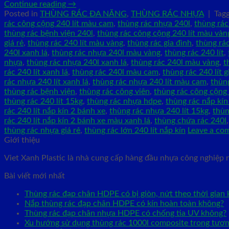
Continue reading
→
Posted in
THÙNG RÁC ĐA NĂNG
,
THÙNG RÁC NHỰA
|
Tag
rác công cộng 240 lít màu cam
,
thùng rác nhựa 240l
,
thùng rác
thùng rác bệnh viện 240l
,
thùng rác công cộng 240 lít màu vàn
giá rẻ
,
thùng rác 240 lít màu vàng
,
thùng rác gia đình
,
thùng rác
240l xanh lá
,
thùng rác nhựa 240l màu vàng
,
thùng rác 240 lít
,
nhựa
,
thùng rác nhựa 240l xanh lá
,
thùng rác 240l màu vàng
,
t
rác 240 lít xanh lá
,
thùng rác 240l màu cam
,
thùng rác 240 lít g
rác nhựa 240 lít xanh lá
,
thùng rác nhựa 240 lít màu cam
,
thùng
thùng rác bệnh viện
,
thùng rác công viên
,
thùng rác công cộng 
thùng rác 240 lít 15kg
,
thùng rác nhựa hdpe
,
thùng rác nắp kín
rác 240 lít nắp kín 2 bánh xe
,
thùng rác nhựa 240 lít 15kg
,
thùn
rác 240 lít nắp kín 2 bánh xe màu xanh lá
,
thùng chứa rác 240l
thùng rác nhựa giá rẻ
,
thùng rác lớn 240 lít nắp kín
Leave a co
Giới thiệu
Viet Xanh Plastic là nhà cung cấp hàng đầu nhựa công nghiệp 
Bài viết mới nhất
Thùng rác đạp chân HDPE có bị giòn, nứt theo thời gian
Nắp thùng rác đạp chân HDPE có kín hoàn toàn không?
Thùng rác đạp chân nhựa HDPE có chống tia UV không?
Xu hướng sử dụng thùng rác 1000l composite trong tương