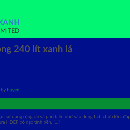
 XANH
IMITED
ng 240 lít xanh lá
by
huyen
ợc sử dụng rộng rãi và phổ biến nhờ vào dung tích chứa lớn, đá
hựa HDEP có đặc tính bền, […]