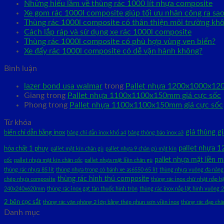
Những hiểu lầm về thùng rác 1000 lít nhựa composite
Xe gom rác 1000l composite giúp tối ưu nhân công ra sa
Thùng rác 1000l composite có thân thiện môi trường kh
Cách lắp ráp và sử dụng xe rác 1000l composite
Thùng rác 1000l composite có phù hợp vùng ven biển?
Xe đẩy rác 1000l composite có dễ vận hành không?
Bình luận
lazer bond usa walmar
trong
Pallet nhựa 1200x1000x12
Giang
trong
Pallet nhựa 1100x1100x150mm giá cực sốc
Phong
trong
Pallet nhựa 1100x1100x150mm giá cực sốc
Từ khóa
giá thùng g
biển chỉ dẫn bằng inox
bảng chỉ dẫn inox khổ a4
bảng thông báo inox a3
pallet nhựa
hóa chất 1 phuy
pallet mặt kín chân gù
pallet nhựa 9 chân gù mặt kín
pallet nhựa mặt liền 
cốc
pallet nhựa mặt kín chân cốc
pallet nhựa mặt liền chân gù
thùng rác nhựa 85 lít
thùng nhựa trong có bánh xe as6550 65 lít
thùng nhựa vuông đa năng 
thùng rác hình thú composite
chép nhựa composite
thùng rác inox chữ nhật nắp
240x240x620mm
thùng rác inox gạt tàn thuốc hình tròn
thùng rác inox nắp lật hình vuôn
2 bên cọc sắt
thùng rác văn phòng 2 lớp bằng thép phun sơn viền inox
thùng rác đạp ch
Danh mục