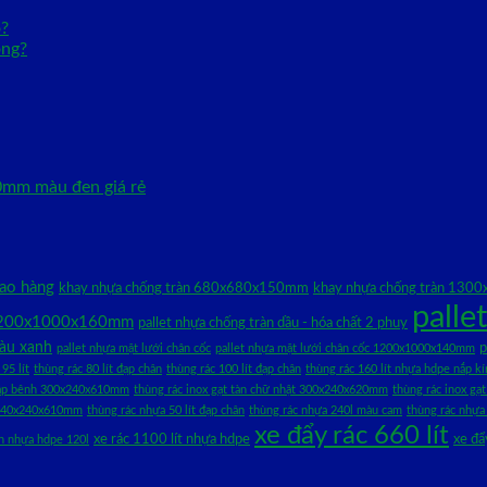
o?
ông?
0mm màu đen giá rẻ
iao hàng
khay nhựa chống tràn 680x680x150mm
khay nhựa chống tràn 13
palle
 1200x1000x160mm
pallet nhựa chống tràn dầu - hóa chất 2 phuy
màu xanh
p
pallet nhựa mặt lưới chân cốc
pallet nhựa mặt lưới chân cốc 1200x1000x140mm
95 lít
thùng rác 80 lít đạp chân
thùng rác 100 lít đạp chân
thùng rác 160 lít nhựa hdpe nắp kí
 bập bênh 300x240x610mm
thùng rác inox gạt tàn chữ nhật 300x240x620mm
thùng rác inox g
g 240x240x610mm
thùng rác nhựa 50 lít đạp chân
thùng rác nhựa 240l màu cam
thùng rác nhựa
xe đẩy rác 660 lít
xe rác 1100 lít nhựa hdpe
xe đẩ
ân nhựa hdpe 120l