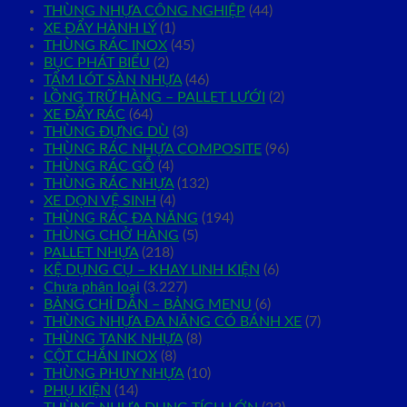
THÙNG NHỰA CÔNG NGHIỆP
(44)
XE ĐẨY HÀNH LÝ
(1)
THÙNG RÁC INOX
(45)
BỤC PHÁT BIỂU
(2)
TẤM LÓT SÀN NHỰA
(46)
LỒNG TRỮ HÀNG – PALLET LƯỚI
(2)
XE ĐẨY RÁC
(64)
THÙNG ĐỰNG DÙ
(3)
THÙNG RÁC NHỰA COMPOSITE
(96)
THÙNG RÁC GỖ
(4)
THÙNG RÁC NHỰA
(132)
XE DỌN VỆ SINH
(4)
THÙNG RÁC ĐA NĂNG
(194)
THÙNG CHỞ HÀNG
(5)
PALLET NHỰA
(218)
KỆ DỤNG CỤ – KHAY LINH KIỆN
(6)
Chưa phân loại
(3.227)
BẢNG CHỈ DẪN – BẢNG MENU
(6)
THÙNG NHỰA ĐA NĂNG CÓ BÁNH XE
(7)
THÙNG TANK NHỰA
(8)
CỘT CHẮN INOX
(8)
THÙNG PHUY NHỰA
(10)
PHỤ KIỆN
(14)