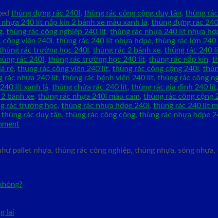
ged
thùng đựng rác 240l
,
thùng rác công cộng duy tân
,
thùng rác
 nhựa 240 lít nắp kín 2 bánh xe màu xanh lá
,
thùng đựng rác 240 
g
,
thùng rác công nghiệp 240 lít
,
thùng rác nhựa 240 lít nhựa hd
 công viên 240l
,
thùng rác 240 lít nhựa hdpe
,
thùng rác lớn 240 
thùng rác trường học 240l
,
thùng rác 2 bánh xe
,
thùng rác 240 l
hùng rác 240l
,
thùng rác trường học 240 lít
,
thùng rác nắp kín
,
t
iá rẻ
,
thùng rác công viên 240 lít
,
thùng rác công cộng 240l
,
thùn
 rác nhựa 240 lít
,
thùng rác bệnh viện 240 lít
,
thùng rác công n
240 lít xanh lá
,
thùng chứa rác 240 lít
,
thùng rác gia đình 240 lít
 2 bánh xe
,
thùng rác nhựa 240l màu cam
,
thùng rác công cộng 2
g rác trường học
,
thùng rác nhựa hdpe 240l
,
thùng rác 240 lít 
,
thùng rác duy tân
,
thùng rác công cộng
,
thùng rác nhựa hdpe 24
mment
như pallet nhựa, thùng rác công nghiệp, thùng nhựa, sóng nhựa,
 không?
 lai