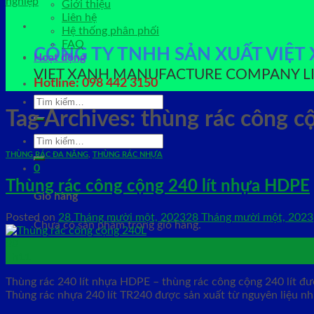
Giới thiệu
Liên hệ
Hệ thống phân phối
FAQ
CÔNG TY TNHH SẢN XUẤT VIỆT
Hoạt động
VIET XANH MANUFACTURE COMPANY L
Hotline: 098 442 3150
Tìm
kiếm:
Tag Archives:
thùng rác công cộ
Tìm
kiếm:
THÙNG RÁC ĐA NĂNG
,
THÙNG RÁC NHỰA
0
Thùng rác công cộng 240 lít nhựa HDPE
Giỏ hàng
Posted on
28 Tháng mười một, 2023
28 Tháng mười một, 2023
Chưa có sản phẩm trong giỏ hàng.
28
Th11
Thùng rác 240 lít nhựa HDPE – thùng rác công cộng 240 lít đư
Thùng rác nhựa 240 lít TR240 được sản xuất từ nguyên liệu n