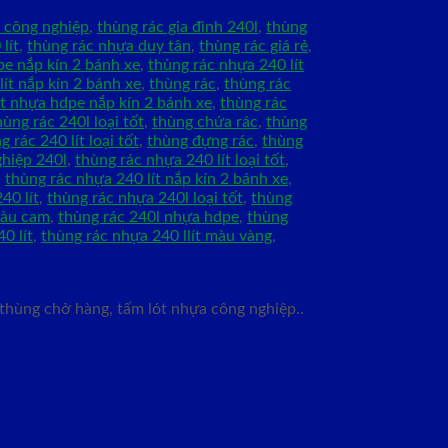
 công nghiệp
,
thùng rác gia đình 240l
,
thùng
lít
,
thùng rác nhựa duy tân
,
thùng rác giá rẻ
,
pe nắp kín 2 bánh xe
,
thùng rác nhựa 240 lít
lít nắp kín 2 bánh xe
,
thùng rác
,
thùng rác
ít nhựa hdpe nắp kín 2 bánh xe
,
thùng rác
hùng rác 240l loại tốt
,
thùng chứa rác
,
thùng
g rác 240 lít loại tốt
,
thùng đựng rác
,
thùng
ghiệp 240l
,
thùng rác nhựa 240 lít loại tốt
,
,
thùng rác nhựa 240 lít nắp kín 2 bánh xe
,
40 lít
,
thùng rác nhựa 240l loại tốt
,
thùng
màu cam
,
thùng rác 240l nhựa hdpe
,
thùng
0 lít
,
thùng rác nhựa 240 llít màu vàng
,
 thùng chở hàng, tấm lót nhựa công nghiệp..