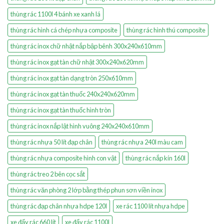
thùng rác 1100l 4 bánh xe xanh lá
thùng rác hình cá chép nhựa composite
thùng rác hình thú composite
thùng rác inox chữ nhật nắp bập bênh 300x240x610mm
thùng rác inox gạt tàn chữ nhật 300x240x620mm
thùng rác inox gạt tàn dạng tròn 250x610mm
thùng rác inox gạt tàn thuốc 240x240x620mm
thùng rác inox gạt tàn thuốc hình tròn
thùng rác inox nắp lật hình vuông 240x240x610mm
thùng rác nhựa 50 lít đạp chân
thùng rác nhựa 240l màu cam
thùng rác nhựa composite hình con vật
thùng rác nắp kín 160l
thùng rác treo 2 bên cọc sắt
thùng rác văn phòng 2 lớp bằng thép phun sơn viền inox
thùng rác đạp chân nhựa hdpe 120l
xe rác 1100 lít nhựa hdpe
xe đẩy rác 660 lít
xe đẩy rác 1100l