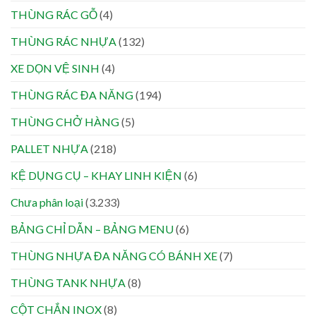
THÙNG RÁC GỖ
(4)
THÙNG RÁC NHỰA
(132)
XE DỌN VỆ SINH
(4)
THÙNG RÁC ĐA NĂNG
(194)
THÙNG CHỞ HÀNG
(5)
PALLET NHỰA
(218)
KỆ DỤNG CỤ – KHAY LINH KIỆN
(6)
Chưa phân loại
(3.233)
BẢNG CHỈ DẪN – BẢNG MENU
(6)
THÙNG NHỰA ĐA NĂNG CÓ BÁNH XE
(7)
THÙNG TANK NHỰA
(8)
CỘT CHẮN INOX
(8)