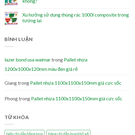
không?
Xu hướng sử dụng thùng rác 1000l composite trong
tương lai
BÌNH LUẬN
lazer bond usa walmar
trong
Pallet nhựa
1200x1000x120mm màu đen giá rẻ
Giang
trong
Pallet nhựa 1100x1100x150mm giá cực sốc
Phong
trong
Pallet nhựa 1100x1100x150mm giá cực sốc
TỪ KHÓA
biển chỉ dẫn bằng inox
bảng chỉ dẫn inox khổ a4