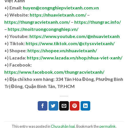
Việt Xanh
+) Email:
huyen@congnghiepvietxanh.com.vn
+) Website:
https://nhuavietxanh.com/
–
https://thungracvietxanh.com/
–
https://thungrac.info/
–
https://moitruongcongnghiep.vn/
+) Youtube:
https://www.youtube.com/@nhuavietxanh
+) Tiktok:
https://www.tiktok.com/@ctysxvietxanh/
+) Shopee:
https://shopee.vn/nhuavietxanh/
+) Lazada:
https://www.lazada.vn/shop/nhua-viet-xanh/
+) Facebook:
https://www.facebook.com/thungracvietxanh/
+)
Địa chỉ kho xem hàng: 334 Tân Hòa Đông, Phường Bình
Trị Đông, Quận Bình Tân, TP.HCM
This entry was posted in
Chưa phân loại
. Bookmark the
permalink
.