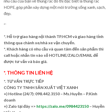
nhu cầu của bạn về thùng rác đô thị đặc biệt là thùng rác
HDPE, góp phần xây dựng một môi trường sống xanh, sạch,
đẹp.
“`
*. Hỗ trợ giao hàng nội thành TP.HCM và giao hàng tỉnh
thông qua chành xe/nhà xe vận chuyển.
*. Khách hàng có nhu cầu và quan tâm đến sản phẩm thì
call hoặc nhắn tin vào số HOTLINE/ZALO/EMAIL để
được tư vấn và báo giá.
*. THÔNG TIN LIÊN HỆ
*. TƯ VẤN TRỰC TIẾP
CÔNG TY TNHH SẢN XUẤT VIỆT XANH
+)
Hotline (24/7): 098.442.3150 – Ms.Huyền – P.Kinh
doanh
+)
Zalo tại đây =>
https://zalo.me/0984423150
– Huyền