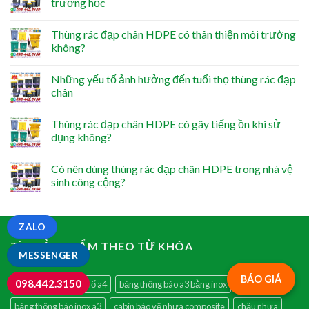
trường học
Thùng rác đạp chân HDPE có thân thiện môi trường
không?
Những yếu tố ảnh hưởng đến tuổi thọ thùng rác đạp
chân
Thùng rác đạp chân HDPE có gây tiếng ồn khi sử
dụng không?
Có nên dùng thùng rác đạp chân HDPE trong nhà vệ
sinh công cộng?
ZALO
TÌM SẢN PHẨM THEO TỪ KHÓA
MESSENGER
BÁO GIÁ
098.442.3150
bảng chỉ dẫn inox khổ a4
bảng thông báo a3 bằng inox
bảng thông báo inox a3
cabin bảo vệ nhựa composite
chậu nhựa