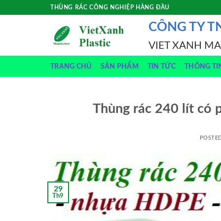
Skip
THÙNG RÁC CÔNG NGHIỆP HÀNG ĐẦU
to
CÔNG TY T
content
VIET XANH M
TRANG CHỦ
SẢN PHẨM
TIN TỨC
THÔNG TI
Thùng rác 240 lít có 
POSTE
29
Th9