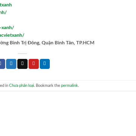
txanh
nh/
t-xanh/
acvietxanh/
ường Bình Trị Đông, Quận Bình Tân, TP.HCM
ted in
Chưa phân loại
. Bookmark the
permalink
.