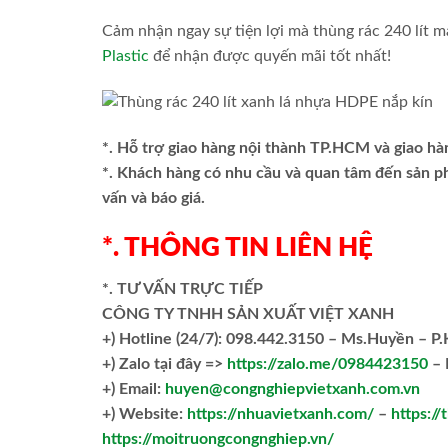
Cảm nhận ngay sự tiện lợi mà thùng rác 240 lít m
Plastic
để nhận được quyến mãi tốt nhất!
*. Hỗ trợ giao hàng nội thành TP.HCM và giao hà
*. Khách hàng có nhu cầu và quan tâm đến sản 
vấn và báo giá.
*. THÔNG TIN LIÊN HỆ
*. TƯ VẤN TRỰC TIẾP
CÔNG TY TNHH SẢN XUẤT VIỆT XANH
+)
Hotline (24/7): 098.442.3150 – Ms.Huyền – P
+)
Zalo tại đây =>
https://zalo.me/0984423150
– 
+) Email:
huyen@congnghiepvietxanh.com.vn
+) Website:
https://nhuavietxanh.com/
–
https:/
https://moitruongcongnghiep.vn/