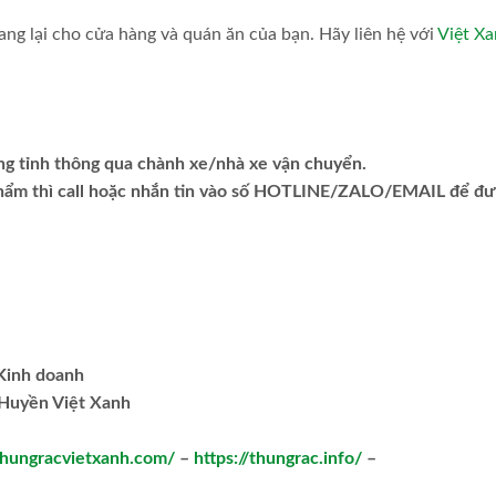
ang lại cho cửa hàng và quán ăn của bạn. Hãy liên hệ với
Việt X
ng tỉnh thông qua chành xe/nhà xe vận chuyển.
phẩm thì call hoặc nhắn tin vào số HOTLINE/ZALO/EMAIL để đ
.Kinh doanh
Huyền Việt Xanh
/thungracvietxanh.com/
–
https://thungrac.info/
–