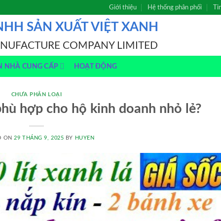
Giới thiệu
Hệ thống phân phối
Ti
NHH SẢN XUẤT VIỆT XANH
ANUFACTURE COMPANY LIMITED
N NHÀ CUNG CẤP
HOẠT ĐỘNG
CHƯA PHÂN LOẠI
phù hợp cho hộ kinh doanh nhỏ lẻ?
D ON
29 THÁNG 9, 2025
BY
HUYEN