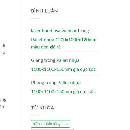
BÌNH LUẬN
lazer bond usa walmar
trong
Pallet nhựa 1200x1000x120mm
 lẻ
màu đen giá rẻ
 ra
Giang
trong
Pallet nhựa
1100x1100x150mm giá cực sốc
Phong
trong
Pallet nhựa
1100x1100x150mm giá cực sốc
dung
ôn
TỪ KHÓA
biển chỉ dẫn bằng inox