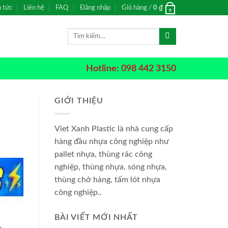
n tức
Liên hệ
FAQ
Đăng nhập
Giỏ hàng /
0
₫
0
Tìm
kiếm:
Hotline: 098 442 3150
GIỚI THIỆU
Viet Xanh Plastic là nhà cung cấp
hàng đầu nhựa công nghiệp như
pallet nhựa, thùng rác công
nghiệp, thùng nhựa, sóng nhựa,
thùng chở hàng, tấm lót nhựa
công nghiệp..
BÀI VIẾT MỚI NHẤT