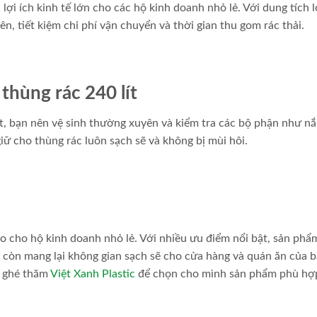
 lợi ích kinh tế lớn cho các hộ kinh doanh nhỏ lẻ. Với dung tích l
, tiết kiệm chi phí vận chuyển và thời gian thu gom rác thải.
thùng rác 240 lít
hất, bạn nên vệ sinh thường xuyên và kiểm tra các bộ phận như nắ
iữ cho thùng rác luôn sạch sẽ và không bị mùi hôi.
ảo cho hộ kinh doanh nhỏ lẻ. Với nhiều ưu điểm nổi bật, sản phẩ
 còn mang lại không gian sạch sẽ cho cửa hàng và quán ăn của b
y ghé thăm
Việt Xanh Plastic
để chọn cho mình sản phẩm phù hợp