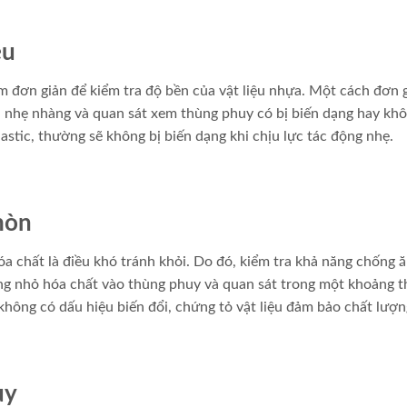
ệu
m đơn giản để kiểm tra độ bền của vật liệu nhựa. Một cách đơn g
én nhẹ nhàng và quan sát xem thùng phuy có bị biến dạng hay khô
stic, thường sẽ không bị biến dạng khi chịu lực tác động nhẹ.
mòn
óa chất là điều khó tránh khỏi. Do đó, kiểm tra khả năng chống
ợng nhỏ hóa chất vào thùng phuy và quan sát trong một khoảng t
hông có dấu hiệu biến đổi, chứng tỏ vật liệu đảm bảo chất lượn
uy