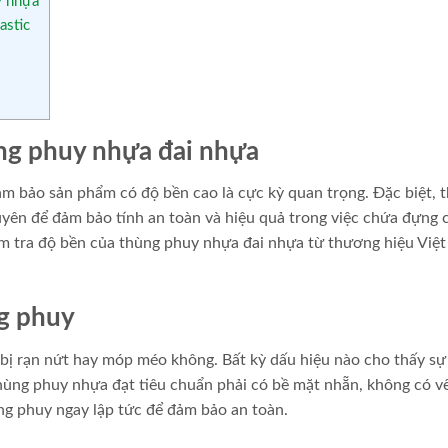
y nhựa
astic
ng phuy nhựa đai nhựa
ảm bảo sản phẩm có độ bền cao là cực kỳ quan trọng. Đặc biệt, 
yên để đảm bảo tính an toàn và hiệu quả trong việc chứa đựng 
iểm tra độ bền của thùng phuy nhựa đai nhựa từ thương hiệu Việ
ng phuy
 bị rạn nứt hay móp méo không. Bất kỳ dấu hiệu nào cho thấy sự
ùng phuy nhựa đạt tiêu chuẩn phải có bề mặt nhẵn, không có vế
ng phuy ngay lập tức để đảm bảo an toàn.