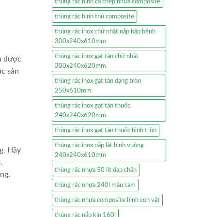
thùng rác hình cá chép nhựa composite
thùng rác hình thú composite
thùng rác inox chữ nhật nắp bập bênh
300x240x610mm
thùng rác inox gạt tàn chữ nhật
ều được
300x240x620mm
ác sản
thùng rác inox gạt tàn dạng tròn
250x610mm
thùng rác inox gạt tàn thuốc
240x240x620mm
thùng rác inox gạt tàn thuốc hình tròn
thùng rác inox nắp lật hình vuông
ng. Hãy
240x240x610mm
.
thùng rác nhựa 50 lít đạp chân
ng.
thùng rác nhựa 240l màu cam
thùng rác nhựa composite hình con vật
thùng rác nắp kín 160l