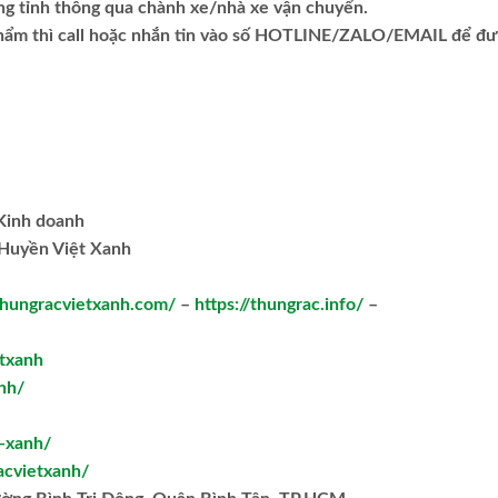
ng tỉnh thông qua chành xe/nhà xe vận chuyển.
phẩm thì call hoặc nhắn tin vào số HOTLINE/ZALO/EMAIL để đ
.Kinh doanh
Huyền Việt Xanh
/thungracvietxanh.com/
–
https://thungrac.info/
–
txanh
nh/
t-xanh/
acvietxanh/