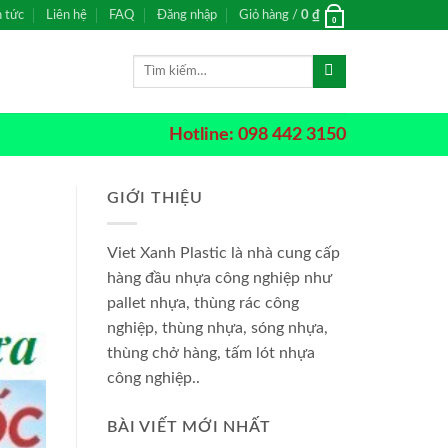
n tức
Liên hệ
FAQ
Đăng nhập
Giỏ hàng /
0
₫
0
Tìm
kiếm:
Hotline: 098 442 3150
GIỚI THIỆU
Viet Xanh Plastic là nhà cung cấp
hàng đầu nhựa công nghiệp như
pallet nhựa, thùng rác công
nghiệp, thùng nhựa, sóng nhựa,
thùng chở hàng, tấm lót nhựa
công nghiệp..
BÀI VIẾT MỚI NHẤT