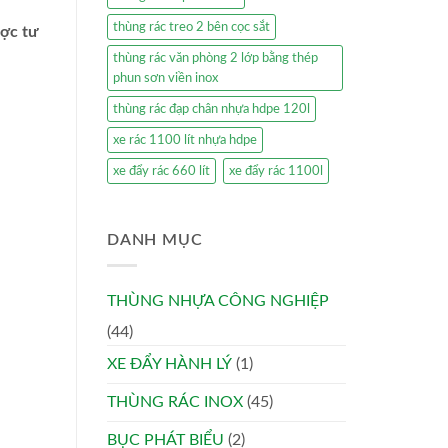
thùng rác treo 2 bên cọc sắt
ược tư
thùng rác văn phòng 2 lớp bằng thép
phun sơn viền inox
thùng rác đạp chân nhựa hdpe 120l
xe rác 1100 lít nhựa hdpe
xe đẩy rác 660 lít
xe đẩy rác 1100l
DANH MỤC
THÙNG NHỰA CÔNG NGHIỆP
(44)
XE ĐẨY HÀNH LÝ
(1)
THÙNG RÁC INOX
(45)
BỤC PHÁT BIỂU
(2)