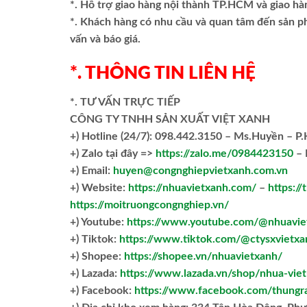
*. Hỗ trợ giao hàng nội thành TP.HCM và giao hà
*. Khách hàng có nhu cầu và quan tâm đến sản 
vấn và báo giá.
*. THÔNG TIN LIÊN HỆ
*. TƯ VẤN TRỰC TIẾP
CÔNG TY TNHH SẢN XUẤT VIỆT XANH
+)
Hotline (24/7): 098.442.3150 – Ms.Huyền – P
+)
Zalo tại đây =>
https://zalo.me/0984423150
– 
+) Email:
huyen@congnghiepvietxanh.com.vn
+) Website:
https://nhuavietxanh.com/
–
https:/
https://moitruongcongnghiep.vn/
+) Youtube:
https://www.youtube.com/@nhuavie
+) Tiktok:
https://www.tiktok.com/@ctysxvietxa
+) Shopee:
https://shopee.vn/nhuavietxanh/
+) Lazada:
https://www.lazada.vn/shop/nhua-vie
+) Facebook:
https://www.facebook.com/thungr