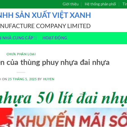
Giới thiệu
Hệ thống phân phối
Ti
NHH SẢN XUẤT VIỆT XANH
ANUFACTURE COMPANY LIMITED
N NHÀ CUNG CẤP
HOẠT ĐỘNG
CHƯA PHÂN LOẠI
ền của thùng phuy nhựa đai nhựa
D ON
25 THÁNG 5, 2025
BY
HUYEN