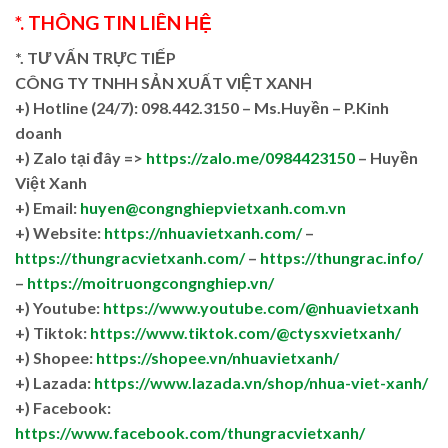
*. THÔNG TIN LIÊN HỆ
*. TƯ VẤN TRỰC TIẾP
CÔNG TY TNHH SẢN XUẤT VIỆT XANH
+)
Hotline (24/7): 098.442.3150 – Ms.Huyền – P.Kinh
doanh
+)
Zalo tại đây =>
https://zalo.me/0984423150
– Huyền
Việt Xanh
+) Email:
huyen@congnghiepvietxanh.com.vn
+) Website:
https://nhuavietxanh.com/
–
https://thungracvietxanh.com/
–
https://thungrac.info/
–
https://moitruongcongnghiep.vn/
+) Youtube:
https://www.youtube.com/@nhuavietxanh
+) Tiktok:
https://www.tiktok.com/@ctysxvietxanh/
+) Shopee:
https://shopee.vn/nhuavietxanh/
+) Lazada:
https://www.lazada.vn/shop/nhua-viet-xanh/
+) Facebook:
https://www.facebook.com/thungracvietxanh/