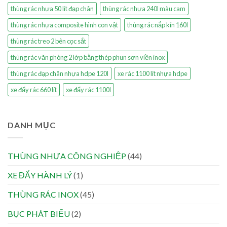
thùng rác nhựa 50 lít đạp chân
thùng rác nhựa 240l màu cam
thùng rác nhựa composite hình con vật
thùng rác nắp kín 160l
thùng rác treo 2 bên cọc sắt
thùng rác văn phòng 2 lớp bằng thép phun sơn viền inox
thùng rác đạp chân nhựa hdpe 120l
xe rác 1100 lít nhựa hdpe
xe đẩy rác 660 lít
xe đẩy rác 1100l
DANH MỤC
THÙNG NHỰA CÔNG NGHIỆP
(44)
XE ĐẨY HÀNH LÝ
(1)
THÙNG RÁC INOX
(45)
BỤC PHÁT BIỂU
(2)