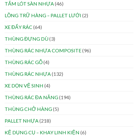
TẤM LÓT SÀN NHỰA
(46)
LỒNG TRỮ HÀNG – PALLET LƯỚI
(2)
XE ĐẨY RÁC
(64)
THÙNG ĐỰNG DÙ
(3)
THÙNG RÁC NHỰA COMPOSITE
(96)
THÙNG RÁC GỖ
(4)
THÙNG RÁC NHỰA
(132)
XE DỌN VỆ SINH
(4)
THÙNG RÁC ĐA NĂNG
(194)
THÙNG CHỞ HÀNG
(5)
PALLET NHỰA
(218)
KỆ DỤNG CỤ – KHAY LINH KIỆN
(6)