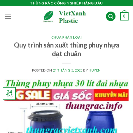
Skip
THÙNG RÁC CÔNG NGHIỆP HÀNG ĐẦU
to
0
content
CHƯA PHÂN LOẠI
Quy trình sản xuất thùng phuy nhựa
đạt chuẩn
POSTED ON
24 THÁNG 5, 2025
BY
HUYEN
24
Th5