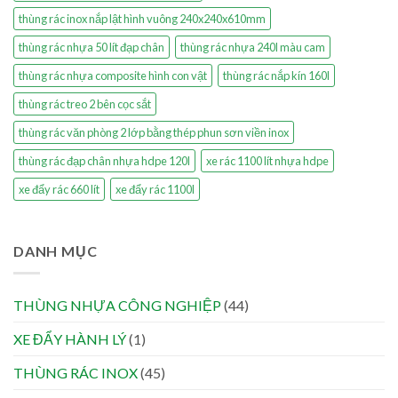
thùng rác inox nắp lật hình vuông 240x240x610mm
thùng rác nhựa 50 lít đạp chân
thùng rác nhựa 240l màu cam
thùng rác nhựa composite hình con vật
thùng rác nắp kín 160l
thùng rác treo 2 bên cọc sắt
thùng rác văn phòng 2 lớp bằng thép phun sơn viền inox
thùng rác đạp chân nhựa hdpe 120l
xe rác 1100 lít nhựa hdpe
xe đẩy rác 660 lít
xe đẩy rác 1100l
DANH MỤC
THÙNG NHỰA CÔNG NGHIỆP
(44)
XE ĐẨY HÀNH LÝ
(1)
THÙNG RÁC INOX
(45)