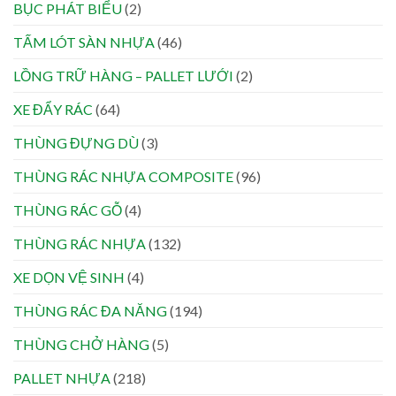
BỤC PHÁT BIỂU
(2)
TẤM LÓT SÀN NHỰA
(46)
LỒNG TRỮ HÀNG – PALLET LƯỚI
(2)
XE ĐẨY RÁC
(64)
THÙNG ĐỰNG DÙ
(3)
THÙNG RÁC NHỰA COMPOSITE
(96)
THÙNG RÁC GỖ
(4)
THÙNG RÁC NHỰA
(132)
XE DỌN VỆ SINH
(4)
THÙNG RÁC ĐA NĂNG
(194)
THÙNG CHỞ HÀNG
(5)
PALLET NHỰA
(218)