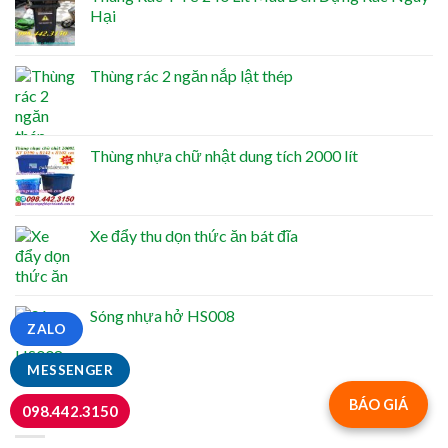
Hại
Thùng rác 2 ngăn nắp lật thép
Thùng nhựa chữ nhật dung tích 2000 lít
Xe đẩy thu dọn thức ăn bát đĩa
Sóng nhựa hở HS008
ZALO
MESSENGER
BÁO GIÁ
098.442.3150
NỔI BẬT