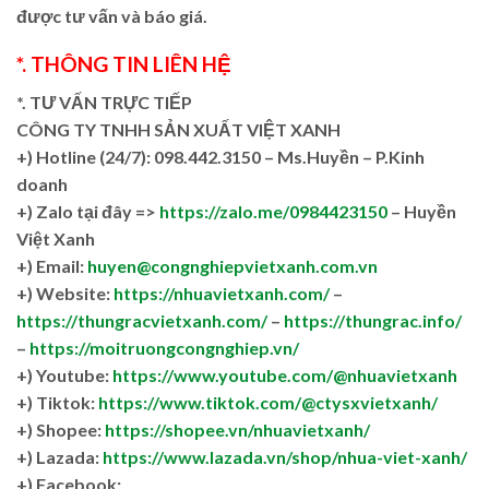
được tư vấn và báo giá.
*. THÔNG TIN LIÊN HỆ
*. TƯ VẤN TRỰC TIẾP
CÔNG TY TNHH SẢN XUẤT VIỆT XANH
+)
Hotline (24/7): 098.442.3150 – Ms.Huyền – P.Kinh
doanh
+)
Zalo tại đây =>
https://zalo.me/0984423150
– Huyền
Việt Xanh
+) Email:
huyen@congnghiepvietxanh.com.vn
+) Website:
https://nhuavietxanh.com/
–
https://thungracvietxanh.com/
–
https://thungrac.info/
–
https://moitruongcongnghiep.vn/
+) Youtube:
https://www.youtube.com/@nhuavietxanh
+) Tiktok:
https://www.tiktok.com/@ctysxvietxanh/
+) Shopee:
https://shopee.vn/nhuavietxanh/
+) Lazada:
https://www.lazada.vn/shop/nhua-viet-xanh/
+) Facebook: