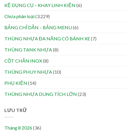
KỆ DỤNG CỤ – KHAY LINH KIỆN
(6)
Chưa phân loại
(3.229)
BẢNG CHỈ DẪN – BẢNG MENU
(6)
THÙNG NHỰA ĐA NĂNG CÓ BÁNH XE
(7)
THÙNG TANK NHỰA
(8)
CỘT CHẮN INOX
(8)
THÙNG PHUY NHỰA
(10)
PHỤ KIỆN
(14)
THÙNG NHỰA DUNG TÍCH LỚN
(23)
LƯU TRỮ
Tháng 8 2026
(36)