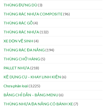
THÙNG ĐỰNG DÙ
(3)
THÙNG RÁC NHỰA COMPOSITE
(96)
THÙNG RÁC GỖ
(4)
THÙNG RÁC NHỰA
(132)
XE DỌN VỆ SINH
(4)
THÙNG RÁC ĐA NĂNG
(194)
THÙNG CHỞ HÀNG
(5)
PALLET NHỰA
(218)
KỆ DỤNG CỤ – KHAY LINH KIỆN
(6)
Chưa phân loại
(3.225)
BẢNG CHỈ DẪN – BẢNG MENU
(6)
THÙNG NHỰA ĐA NĂNG CÓ BÁNH XE
(7)