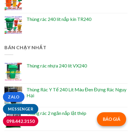
Thùng rác 240 lít nắp kín TR240
BÁN CHẠY NHẤT
Thùng rác nhựa 240 lít VX240
Thùng Rác Y Tế 240 Lít Màu Đen Đựng Rác Nguy
Hại
ZALO
MESSENGER
Thùng rác 2 ngăn nắp lật thép
BÁO GIÁ
098.442.3150