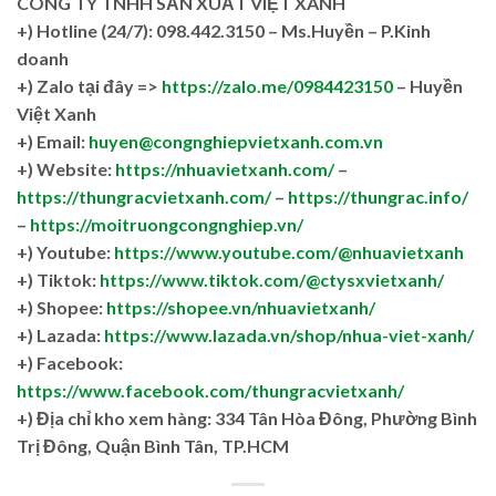
CÔNG TY TNHH SẢN XUẤT VIỆT XANH
+)
Hotline (24/7): 098.442.3150 – Ms.Huyền – P.Kinh
doanh
+)
Zalo tại đây =>
https://zalo.me/0984423150
– Huyền
Việt Xanh
+) Email:
huyen@congnghiepvietxanh.com.vn
+) Website:
https://nhuavietxanh.com/
–
https://thungracvietxanh.com/
–
https://thungrac.info/
–
https://moitruongcongnghiep.vn/
+) Youtube:
https://www.youtube.com/@nhuavietxanh
+) Tiktok:
https://www.tiktok.com/@ctysxvietxanh/
+) Shopee:
https://shopee.vn/nhuavietxanh/
+) Lazada:
https://www.lazada.vn/shop/nhua-viet-xanh/
+) Facebook:
https://www.facebook.com/thungracvietxanh/
+)
Địa chỉ kho xem hàng: 334 Tân Hòa Đông, Phường Bình
Trị Đông, Quận Bình Tân, TP.HCM