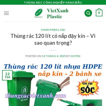
Skip
THÙNG RÁC CÔNG NGHIỆP HÀNG ĐẦU
to
0
content
CHƯA PHÂN LOẠI
Thùng rác 120 lít có nắp đậy kín – Vì
sao quan trọng?
POSTED ON
12 THÁNG 4, 2025
BY
HUYEN
12
Th4