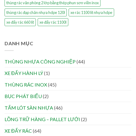
thùng rác văn phòng 2 lớp bằng thép phun sơn viền inox
thùng rác đạp chân nhựa hdpe 120l
xe rác 1100 lít nhựa hdpe
xe đẩy rác 660 lít
xe đẩy rác 1100l
DANH MỤC
THÙNG NHỰA CÔNG NGHIỆP
(44)
XE ĐẨY HÀNH LÝ
(1)
THÙNG RÁC INOX
(45)
BỤC PHÁT BIỂU
(2)
TẤM LÓT SÀN NHỰA
(46)
LỒNG TRỮ HÀNG – PALLET LƯỚI
(2)
XE ĐẨY RÁC
(64)