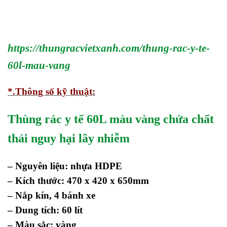
https://thungracvietxanh.com/thung-rac-y-te-
60l-mau-vang
*.Thông số kỹ thuật:
Thùng rác y tế 60L màu vàng chứa chất
thải nguy hại lây nhiễm
– Nguyên liệu: nhựa HDPE
– Kích thước:
47
0 x 4
2
0 x
650
mm
– Nắp kín,
4
bánh xe
– Dung tích:
6
0 lít
– Màu sắc: vàng