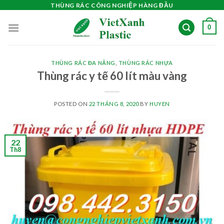
Skip
THÙNG RÁC CÔNG NGHIỆP HÀNG ĐẦU
to
0
content
THÙNG RÁC ĐA NĂNG
,
THÙNG RÁC NHỰA
Thùng rác y tế 60 lít màu vàng
POSTED ON
22 THÁNG 8, 2020
BY
HUYEN
22
Th8