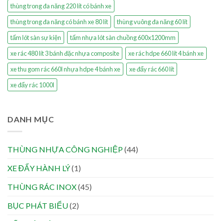
thùng trong đa năng 220 lít có bánh xe
thùng trong đa năng có bánh xe 80 lít
thùng vuông đa năng 60 lít
tấm lót sàn sự kiện
tấm nhựa lót sàn chuồng 600x1200mm
xe rác 480 lít 3 bánh đặc nhựa composite
xe rác hdpe 660 lít 4 bánh xe
xe thu gom rác 660l nhựa hdpe 4 bánh xe
xe đẩy rác 660 lít
xe đẩy rác 1000l
DANH MỤC
THÙNG NHỰA CÔNG NGHIỆP
(44)
XE ĐẨY HÀNH LÝ
(1)
THÙNG RÁC INOX
(45)
BỤC PHÁT BIỂU
(2)