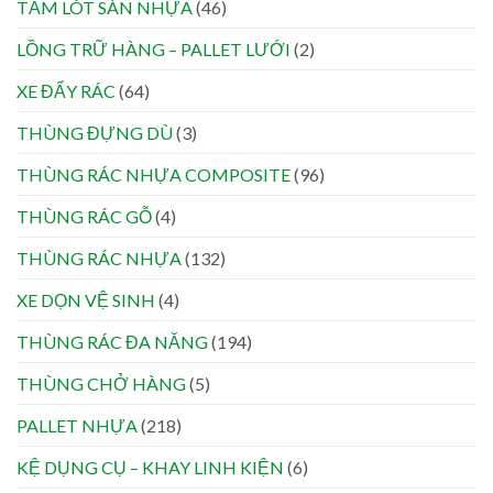
TẤM LÓT SÀN NHỰA
(46)
LỒNG TRỮ HÀNG – PALLET LƯỚI
(2)
XE ĐẨY RÁC
(64)
THÙNG ĐỰNG DÙ
(3)
THÙNG RÁC NHỰA COMPOSITE
(96)
THÙNG RÁC GỖ
(4)
THÙNG RÁC NHỰA
(132)
XE DỌN VỆ SINH
(4)
THÙNG RÁC ĐA NĂNG
(194)
THÙNG CHỞ HÀNG
(5)
PALLET NHỰA
(218)
KỆ DỤNG CỤ – KHAY LINH KIỆN
(6)