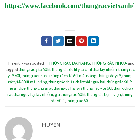
https://www.facebook.com/thungracvietxanh/
This entry was posted in
THÙNG RÁC ĐA NĂNG
,
THÙNG RÁC NHỰA
and
tagged
thùng rác y tế 60 lít
,
thùng rác 60 lít y tế chất thải lây nhiễm
,
thùng rác
y tế 60l
,
thùng rác nhựa
,
thùng rác y tế 60l màu vàng
,
thùng rác y tế
,
thùng
rác y tế 60 lít màu vàng
,
thùng rác chứa chất thải nguy hại
,
thùng rác 60 lít
nhựa hdpe
,
thùng chứa rác thải nguy hại
,
giá thùng rác y tế 60l
,
thùng chứa
rác thải nguy hại lây nhiễm
,
giá thùng rác 60 lít
,
thùng rác bệnh viện
,
thùng
rác 60 lít
,
thùng rác 60l
.
HUYEN