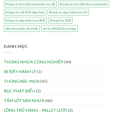
thùng rác treo đôi composite cọc sắt
thùng rác treo đôi nhựa composite
thùng rác y tế 45 lít đạp chân
thùng rác đạp chân inox 5 lít
thùng rác đạp chân inox 30 lít
thùng tròn 500l
tấm nhựa làm sân khấu
xe rác 660 lít nhựa hdpe
DANH MỤC
THÙNG NHỰA CÔNG NGHIỆP
(44)
XE ĐẨY HÀNH LÝ
(1)
THÙNG RÁC INOX
(45)
BỤC PHÁT BIỂU
(2)
TẤM LÓT SÀN NHỰA
(46)
LỒNG TRỮ HÀNG – PALLET LƯỚI
(2)