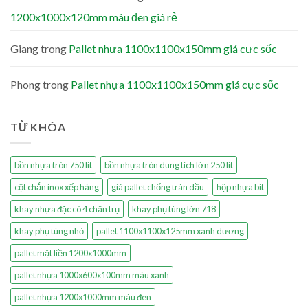
1200x1000x120mm màu đen giá rẻ
Giang
trong
Pallet nhựa 1100x1100x150mm giá cực sốc
Phong
trong
Pallet nhựa 1100x1100x150mm giá cực sốc
TỪ KHÓA
bồn nhựa tròn 750 lít
bồn nhựa tròn dung tích lớn 250 lít
cột chắn inox xếp hàng
giá pallet chống tràn dầu
hộp nhựa bít
khay nhựa đặc có 4 chân trụ
khay phụ tùng lớn 718
khay phụ tùng nhỏ
pallet 1100x1100x125mm xanh dương
pallet mặt liền 1200x1000mm
pallet nhựa 1000x600x100mm màu xanh
pallet nhựa 1200x1000mm màu đen