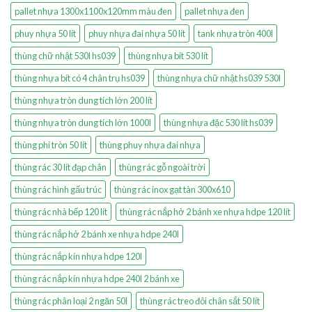
pallet nhựa 1300x1100x120mm màu đen
pallet nhựa đen
phuy nhựa 50 lít
phuy nhựa đai nhựa 50 lít
tank nhựa tròn 400l
thùng chữ nhật 530l hs039
thùng nhựa bít 530 lít
thùng nhựa bít có 4 chân trụ hs039
thùng nhựa chữ nhật hs039 530l
thùng nhựa tròn dung tích lớn 200 lít
thùng nhựa tròn dung tích lớn 1000l
thùng nhựa đặc 530 lít hs039
thùng phi tròn 50 lít
thùng phuy nhựa đai nhựa
thùng rác 30 lít đạp chân
thùng rác gỗ ngoài trời
thùng rác hình gấu trúc
thùng rác inox gạt tàn 300x610
thùng rác nhà bếp 120 lít
thùng rác nắp hở 2 bánh xe nhựa hdpe 120 lít
thùng rác nắp hở 2 bánh xe nhựa hdpe 240l
thùng rác nắp kín nhựa hdpe 120l
thùng rác nắp kín nhựa hdpe 240l 2 bánh xe
thùng rác phân loại 2 ngăn 50l
thùng rác treo đôi chân sắt 50 lít