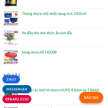
Thùng nhựa chữ nhật dung tích 2000 lít
Xe đẩy thu dọn thức ăn bát đĩa
Sóng nhựa hở HS008
NỔI BẬT
ZALO
MESSENGER
Thùng rác 660 lít nhựa HDPE 4 bánh xe TR660
BÁO GIÁ
098.442.3150