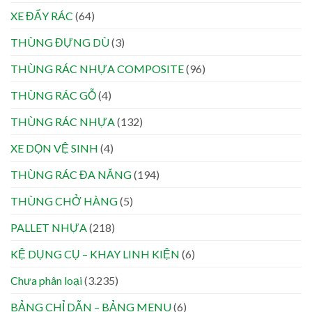
XE ĐẨY RÁC
(64)
THÙNG ĐỰNG DÙ
(3)
THÙNG RÁC NHỰA COMPOSITE
(96)
THÙNG RÁC GỖ
(4)
THÙNG RÁC NHỰA
(132)
XE DỌN VỆ SINH
(4)
THÙNG RÁC ĐA NĂNG
(194)
THÙNG CHỞ HÀNG
(5)
PALLET NHỰA
(218)
KỆ DỤNG CỤ – KHAY LINH KIỆN
(6)
Chưa phân loại
(3.235)
BẢNG CHỈ DẪN – BẢNG MENU
(6)