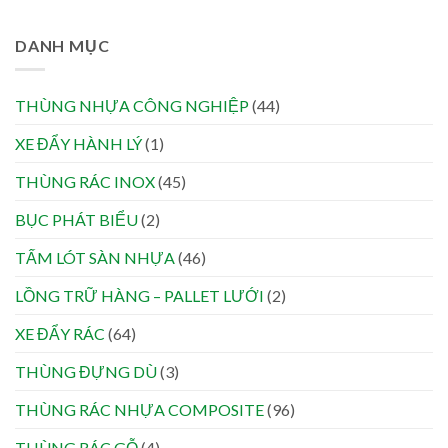
DANH MỤC
THÙNG NHỰA CÔNG NGHIỆP
(44)
XE ĐẨY HÀNH LÝ
(1)
THÙNG RÁC INOX
(45)
BỤC PHÁT BIỂU
(2)
TẤM LÓT SÀN NHỰA
(46)
LỒNG TRỮ HÀNG – PALLET LƯỚI
(2)
XE ĐẨY RÁC
(64)
THÙNG ĐỰNG DÙ
(3)
THÙNG RÁC NHỰA COMPOSITE
(96)
THÙNG RÁC GỖ
(4)