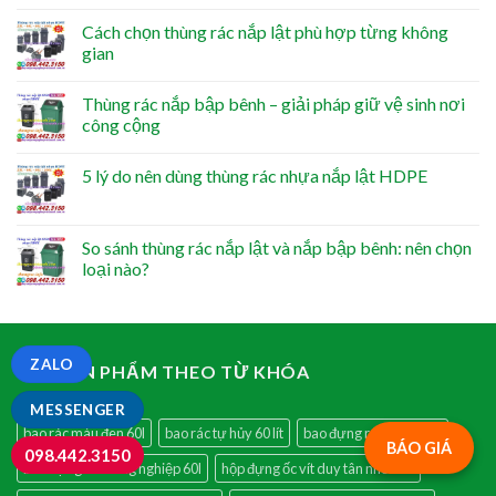
Cách chọn thùng rác nắp lật phù hợp từng không
gian
Thùng rác nắp bập bênh – giải pháp giữ vệ sinh nơi
công cộng
5 lý do nên dùng thùng rác nhựa nắp lật HDPE
So sánh thùng rác nắp lật và nắp bập bênh: nên chọn
loại nào?
ZALO
TÌM SẢN PHẨM THEO TỪ KHÓA
MESSENGER
bao rác màu đen 60l
bao rác tự hủy 60 lít
bao đựng rác 60l giá rẻ
BÁO GIÁ
098.442.3150
bao đựng rác công nghiệp 60l
hộp đựng ốc vít duy tân nhỏ 716