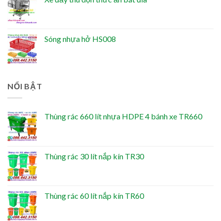
Sóng nhựa hở HS008
NỔI BẬT
Thùng rác 660 lít nhựa HDPE 4 bánh xe TR660
Thùng rác 30 lít nắp kín TR30
Thùng rác 60 lít nắp kín TR60