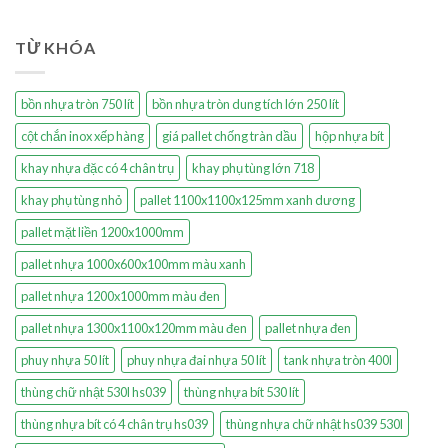
TỪ KHÓA
bồn nhựa tròn 750 lít
bồn nhựa tròn dung tích lớn 250 lít
cột chắn inox xếp hàng
giá pallet chống tràn dầu
hộp nhựa bít
khay nhựa đặc có 4 chân trụ
khay phụ tùng lớn 718
khay phụ tùng nhỏ
pallet 1100x1100x125mm xanh dương
pallet mặt liền 1200x1000mm
pallet nhựa 1000x600x100mm màu xanh
pallet nhựa 1200x1000mm màu đen
pallet nhựa 1300x1100x120mm màu đen
pallet nhựa đen
phuy nhựa 50 lít
phuy nhựa đai nhựa 50 lít
tank nhựa tròn 400l
thùng chữ nhật 530l hs039
thùng nhựa bít 530 lít
thùng nhựa bít có 4 chân trụ hs039
thùng nhựa chữ nhật hs039 530l