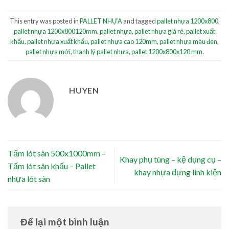
This entry was posted in
PALLET NHỰA
and tagged
pallet nhựa 1200x800
,
pallet nhựa 1200x800120mm
,
pallet nhựa
,
pallet nhựa giá rẻ
,
pallet xuất
khẩu
,
pallet nhựa xuất khẩu
,
pallet nhựa cao 120mm
,
pallet nhựa màu đen
,
pallet nhựa mới
,
thanh lý pallet nhựa
,
pallet 1200x800x120 mm
.
HUYEN
Tấm lót sàn 500x1000mm –
Khay phụ tùng – kệ dụng cụ –
Tấm lót sân khấu – Pallet
khay nhựa đựng linh kiện
nhựa lót sàn
Để lại một bình luận