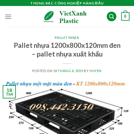
Skip
THÙNG RÁC CÔNG NGHIỆP HÀNG ĐẦU
to
0
content
PALLET NHỰA
Pallet nhựa 1200x800x120mm đen
– pallet nhựa xuất khẩu
POSTED ON
18 THÁNG 4, 2019
BY
HUYEN
18
Th4