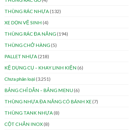
THÙNG RÁC NHỰA
(132)
XE DỌN VỆ SINH
(4)
THÙNG RÁC ĐA NĂNG
(194)
THÙNG CHỞ HÀNG
(5)
PALLET NHỰA
(218)
KỆ DỤNG CỤ – KHAY LINH KIỆN
(6)
Chưa phân loại
(3.251)
BẢNG CHỈ DẪN – BẢNG MENU
(6)
THÙNG NHỰA ĐA NĂNG CÓ BÁNH XE
(7)
THÙNG TANK NHỰA
(8)
CỘT CHẮN INOX
(8)