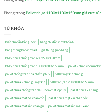
Phong
trong
Pallet nhựa 1100x1100x150mm giá cực sốc
TỪ KHÓA
biển chỉ dẫn bằng inox
bảng chỉ dẫn inox khổ a4
bảng thông báo inox a3
giá thùng giao hàng
khay nhựa chống tràn 680x680x150mm
khay nhựa chống tràn 1300x1300x150mm
pallet 9 chân cốc mặt kín
pallet chống tràn hóa chất 1 phuy
pallet mặt kín chân gù
pallet nhựa 9 chân gù mặt kín
pallet nhựa 1200x1000x160mm
pallet nhựa chống tràn dầu - hóa chất 2 phuy
pallet nhựa kê hàng
pallet nhựa mặt hở chân cốc
pallet nhựa mặt kín chân cốc
pallet nhựa mặt liền chân gù
pallet nhựa mặt liền màu xanh