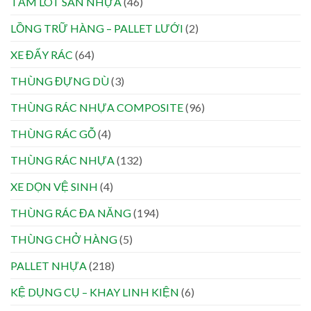
TẤM LÓT SÀN NHỰA
(46)
LỒNG TRỮ HÀNG – PALLET LƯỚI
(2)
XE ĐẨY RÁC
(64)
THÙNG ĐỰNG DÙ
(3)
THÙNG RÁC NHỰA COMPOSITE
(96)
THÙNG RÁC GỖ
(4)
THÙNG RÁC NHỰA
(132)
XE DỌN VỆ SINH
(4)
THÙNG RÁC ĐA NĂNG
(194)
THÙNG CHỞ HÀNG
(5)
PALLET NHỰA
(218)
KỆ DỤNG CỤ – KHAY LINH KIỆN
(6)