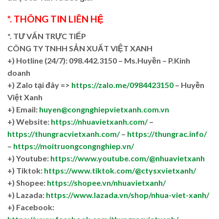
*. THÔNG TIN LIÊN HỆ
*. TƯ VẤN TRỰC TIẾP
CÔNG TY TNHH SẢN XUẤT VIỆT XANH
+)
Hotline (24/7): 098.442.3150 – Ms.Huyền – P.Kinh
doanh
+)
Zalo tại đây =>
https://zalo.me/0984423150
– Huyền
Việt Xanh
+) Email:
huyen@congnghiepvietxanh.com.vn
+) Website:
https://nhuavietxanh.com/
–
https://thungracvietxanh.com/
–
https://thungrac.info/
–
https://moitruongcongnghiep.vn/
+) Youtube:
https://www.youtube.com/@nhuavietxanh
+) Tiktok:
https://www.tiktok.com/@ctysxvietxanh/
+) Shopee:
https://shopee.vn/nhuavietxanh/
+) Lazada:
https://www.lazada.vn/shop/nhua-viet-xanh/
+) Facebook: