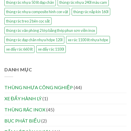
thùng rác nhựa 50 lít đạp chân
thùng rác nhựa 240l màu cam
thùng rác nhựa composite hình con vật
thùng rác nắp kín 160l
thùng rác treo 2 bên cọc sắt
thùng rác văn phòng 2 lớp bằng thép phun sơn viền inox
thùng rác đạp chân nhựa hdpe 120l
xe rác 1100 lít nhựa hdpe
xe đẩy rác 660 lít
xe đẩy rác 1100l
DANH MỤC
THÙNG NHỰA CÔNG NGHIỆP
(44)
XE ĐẨY HÀNH LÝ
(1)
THÙNG RÁC INOX
(45)
BỤC PHÁT BIỂU
(2)