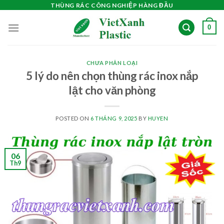
Skip
THÙNG RÁC CÔNG NGHIỆP HÀNG ĐẦU
to
0
content
CHƯA PHÂN LOẠI
5 lý do nên chọn thùng rác inox nắp
lật cho văn phòng
POSTED ON
6 THÁNG 9, 2025
BY
HUYEN
06
Th9