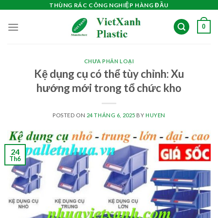
Skip
THÙNG RÁC CÔNG NGHIỆP HÀNG ĐẦU
to
0
content
CHƯA PHÂN LOẠI
Kệ dụng cụ có thể tùy chỉnh: Xu
hướng mới trong tổ chức kho
POSTED ON
24 THÁNG 6, 2025
BY
HUYEN
24
Th6