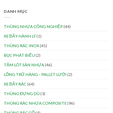
DANH MỤC
THÙNG NHỰA CÔNG NGHIỆP
(44)
XE ĐẨY HÀNH LÝ
(1)
THÙNG RÁC INOX
(45)
BỤC PHÁT BIỂU
(2)
TẤM LÓT SÀN NHỰA
(46)
LỒNG TRỮ HÀNG – PALLET LƯỚI
(2)
XE ĐẨY RÁC
(64)
THÙNG ĐỰNG DÙ
(3)
THÙNG RÁC NHỰA COMPOSITE
(96)
THÙNG RÁC GỖ
(4)