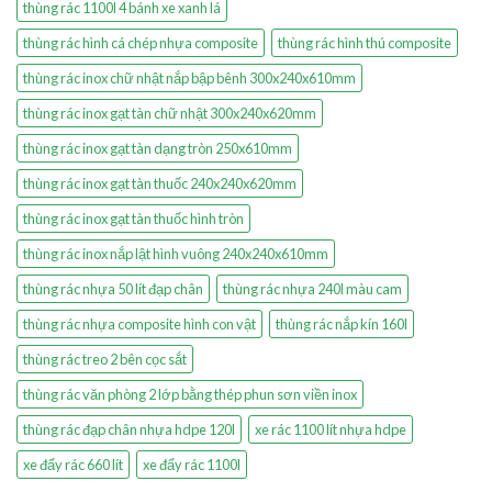
thùng rác 1100l 4 bánh xe xanh lá
thùng rác hình cá chép nhựa composite
thùng rác hình thú composite
thùng rác inox chữ nhật nắp bập bênh 300x240x610mm
thùng rác inox gạt tàn chữ nhật 300x240x620mm
thùng rác inox gạt tàn dạng tròn 250x610mm
thùng rác inox gạt tàn thuốc 240x240x620mm
thùng rác inox gạt tàn thuốc hình tròn
thùng rác inox nắp lật hình vuông 240x240x610mm
thùng rác nhựa 50 lít đạp chân
thùng rác nhựa 240l màu cam
thùng rác nhựa composite hình con vật
thùng rác nắp kín 160l
thùng rác treo 2 bên cọc sắt
thùng rác văn phòng 2 lớp bằng thép phun sơn viền inox
thùng rác đạp chân nhựa hdpe 120l
xe rác 1100 lít nhựa hdpe
xe đẩy rác 660 lít
xe đẩy rác 1100l