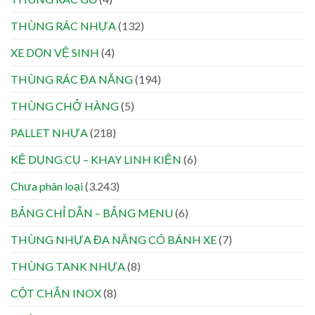
THÙNG RÁC NHỰA
(132)
XE DỌN VỆ SINH
(4)
THÙNG RÁC ĐA NĂNG
(194)
THÙNG CHỞ HÀNG
(5)
PALLET NHỰA
(218)
KỆ DỤNG CỤ – KHAY LINH KIỆN
(6)
Chưa phân loại
(3.243)
BẢNG CHỈ DẪN – BẢNG MENU
(6)
THÙNG NHỰA ĐA NĂNG CÓ BÁNH XE
(7)
THÙNG TANK NHỰA
(8)
CỘT CHẮN INOX
(8)