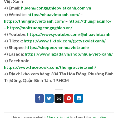
Việt Xanh
+) Email:
huyen@congnghiepvietxanh.com.vn
+) Website:
https://nhuavietxanh.com/
–
https://thungracvietxanh.com/
–
https://thungrac.info/
–
https://moitruongcongnghiep.vn/
+) Youtube:
https://www.youtube.com/@nhuavietxanh
+) Tiktok:
https://www.tiktok.com/@ctysxvietxanh/
+) Shopee:
https://shopee.vn/nhuavietxanh/
+) Lazada:
https://www.lazada.vn/shop/nhua-viet-xanh/
+) Facebook:
https://www.facebook.com/thungracvietxanh/
+)
Địa chỉ kho xem hàng: 334 Tân Hòa Đông, Phường Bình
Trị Đông, Quận Bình Tân, TP.HCM
This entry was posted in
Chưa phân loại
. Bookmark the
permalink
.