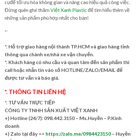
cụđể tối ưu hóa không gian và nâng cao hiệu quả công việc.
Đừng quên ghé thăm
Việt Xanh Plastic
để tìm hiểu thêm về
những sản phẩm phù hợp nhất cho bạn!
“`
*. Hỗ trợ giao hàng nội thành TP.HCM và giao hàng tỉnh
thông qua chành xe/nhà xe vận chuyển.
*. Khách hàng có nhu cầu và quan tâm đến sản phẩm thì
call hoặc nhắn tin vào số HOTLINE/ZALO/EMAIL để
được tư vấn và báo giá.
*. THÔNG TIN LIÊN HỆ
*. TƯ VẤN TRỰC TIẾP
CÔNG TY TNHH SẢN XUẤT VIỆT XANH
+)
Hotline (24/7): 098.442.3150 – Ms.Huyền – P.Kinh
doanh
+)
Zalo tại đây =>
https://zalo.me/0984423150
– Huyền