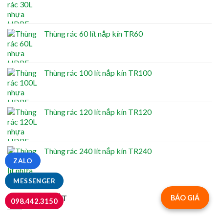
Thùng rác 60 lít nắp kín TR60
Thùng rác 100 lít nắp kín TR100
Thùng rác 120 lít nắp kín TR120
Thùng rác 240 lít nắp kín TR240
ZALO
MESSENGER
TIN MỚI NHẤT
BÁO GIÁ
098.442.3150