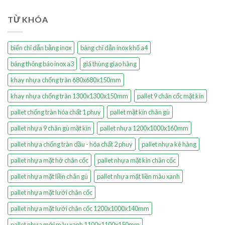
TỪ KHÓA
biển chỉ dẫn bằng inox
bảng chỉ dẫn inox khổ a4
bảng thông báo inox a3
giá thùng giao hàng
khay nhựa chống tràn 680x680x150mm
khay nhựa chống tràn 1300x1300x150mm
pallet 9 chân cốc mặt kín
pallet chống tràn hóa chất 1 phuy
pallet mặt kín chân gù
pallet nhựa 9 chân gù mặt kín
pallet nhựa 1200x1000x160mm
pallet nhựa chống tràn dầu - hóa chất 2 phuy
pallet nhựa kê hàng
pallet nhựa mặt hở chân cốc
pallet nhựa mặt kín chân cốc
pallet nhựa mặt liền chân gù
pallet nhựa mặt liền màu xanh
pallet nhựa mặt lưới chân cốc
pallet nhựa mặt lưới chân cốc 1200x1000x140mm
pallet nhựa mới màu xanh 1100x1100x150mm