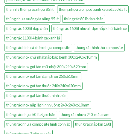
thanh lý thùng rác nhựa 85 lít
thùng nhựa trong có bánh xe as6550 65 lít
thùng nhựa vuông đa năng 95 lít
thùng rác 80 lít đạp chân
thùng rác 100 lít đạp chân
thùng rác 160 lít nhựa hdpe nắp kín 2 bánh xe
thùng rác 1100l 4 bánh xe xanh lá
thùng rác hình cá chép nhựa composite
thùng rác hình thú composite
thùng rác inox chữ nhật nắp bập bênh 300x240x610mm
thùng rác inox gạt tàn chữ nhật 300x240x620mm
thùng rác inox gạt tàn dạng tròn 250x610mm
thùng rác inox gạt tàn thuốc 240x240x620mm
thùng rác inox gạt tàn thuốc hình tròn
thùng rác inox nắp lật hình vuông 240x240x610mm
thùng rác nhựa 50 lít đạp chân
thùng rác nhựa 240l màu cam
thùng rác nhựa composite hình con vật
thùng rác nắp kín 160l
thùng rác treo 2 bên cọc sắt