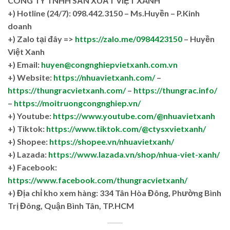
CÔNG TY TNHH SẢN XUẤT VIỆT XANH
+)
Hotline (24/7): 098.442.3150 – Ms.Huyền – P.Kinh
doanh
+)
Zalo tại đây =>
https://zalo.me/0984423150
– Huyền
Việt Xanh
+) Email:
huyen@congnghiepvietxanh.com.vn
+) Website:
https://nhuavietxanh.com/
–
https://thungracvietxanh.com/
–
https://thungrac.info/
–
https://moitruongcongnghiep.vn/
+) Youtube:
https://www.youtube.com/@nhuavietxanh
+) Tiktok:
https://www.tiktok.com/@ctysxvietxanh/
+) Shopee:
https://shopee.vn/nhuavietxanh/
+) Lazada:
https://www.lazada.vn/shop/nhua-viet-xanh/
+) Facebook:
https://www.facebook.com/thungracvietxanh/
+)
Địa chỉ kho xem hàng: 334 Tân Hòa Đông, Phường Bình
Trị Đông, Quận Bình Tân, TP.HCM