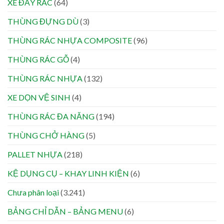
XE ĐẨY RÁC
(64)
THÙNG ĐỰNG DÙ
(3)
THÙNG RÁC NHỰA COMPOSITE
(96)
THÙNG RÁC GỖ
(4)
THÙNG RÁC NHỰA
(132)
XE DỌN VỆ SINH
(4)
THÙNG RÁC ĐA NĂNG
(194)
THÙNG CHỞ HÀNG
(5)
PALLET NHỰA
(218)
KỆ DỤNG CỤ – KHAY LINH KIỆN
(6)
Chưa phân loại
(3.241)
BẢNG CHỈ DẪN – BẢNG MENU
(6)