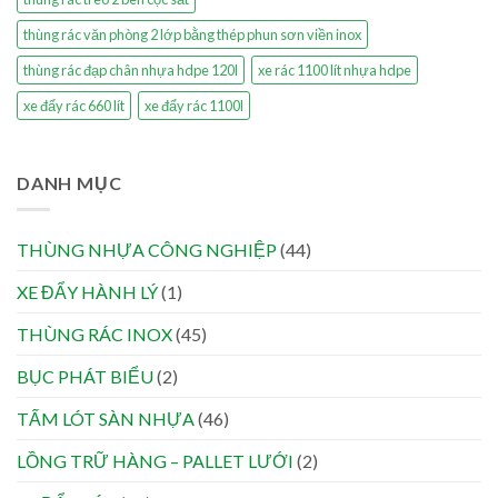
thùng rác văn phòng 2 lớp bằng thép phun sơn viền inox
thùng rác đạp chân nhựa hdpe 120l
xe rác 1100 lít nhựa hdpe
xe đẩy rác 660 lít
xe đẩy rác 1100l
DANH MỤC
THÙNG NHỰA CÔNG NGHIỆP
(44)
XE ĐẨY HÀNH LÝ
(1)
THÙNG RÁC INOX
(45)
BỤC PHÁT BIỂU
(2)
TẤM LÓT SÀN NHỰA
(46)
LỒNG TRỮ HÀNG – PALLET LƯỚI
(2)