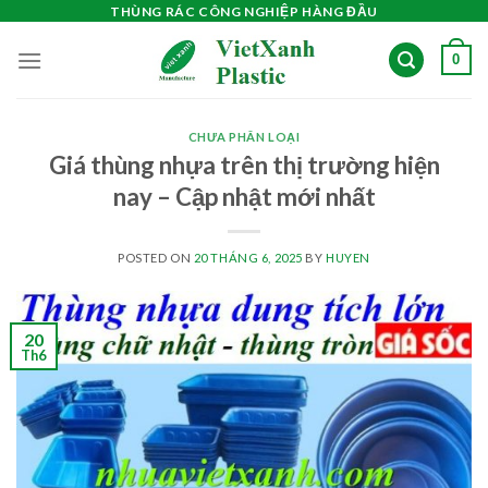
Skip
THÙNG RÁC CÔNG NGHIỆP HÀNG ĐẦU
to
0
content
CHƯA PHÂN LOẠI
Giá thùng nhựa trên thị trường hiện
nay – Cập nhật mới nhất
POSTED ON
20 THÁNG 6, 2025
BY
HUYEN
20
Th6