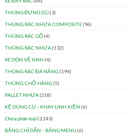
XE ĐẨY RÁC
(64)
THÙNG ĐỰNG DÙ
(3)
THÙNG RÁC NHỰA COMPOSITE
(96)
THÙNG RÁC GỖ
(4)
THÙNG RÁC NHỰA
(132)
XE DỌN VỆ SINH
(4)
THÙNG RÁC ĐA NĂNG
(194)
THÙNG CHỞ HÀNG
(5)
PALLET NHỰA
(218)
KỆ DỤNG CỤ – KHAY LINH KIỆN
(6)
Chưa phân loại
(3.243)
BẢNG CHỈ DẪN – BẢNG MENU
(6)