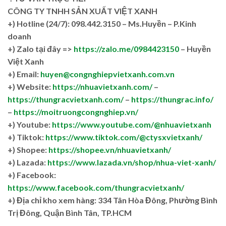
CÔNG TY TNHH SẢN XUẤT VIỆT XANH
+)
Hotline (24/7): 098.442.3150 – Ms.Huyền – P.Kinh
doanh
+)
Zalo tại đây =>
https://zalo.me/0984423150
– Huyền
Việt Xanh
+) Email:
huyen@congnghiepvietxanh.com.vn
+) Website:
https://nhuavietxanh.com/
–
https://thungracvietxanh.com/
–
https://thungrac.info/
–
https://moitruongcongnghiep.vn/
+) Youtube:
https://www.youtube.com/@nhuavietxanh
+) Tiktok:
https://www.tiktok.com/@ctysxvietxanh/
+) Shopee:
https://shopee.vn/nhuavietxanh/
+) Lazada:
https://www.lazada.vn/shop/nhua-viet-xanh/
+) Facebook:
https://www.facebook.com/thungracvietxanh/
+)
Địa chỉ kho xem hàng: 334 Tân Hòa Đông, Phường Bình
Trị Đông, Quận Bình Tân, TP.HCM