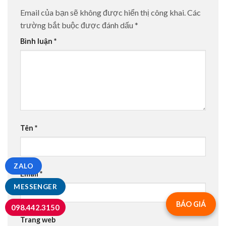
Email của bạn sẽ không được hiển thị công khai.
Các
trường bắt buộc được đánh dấu
*
Bình luận
*
Tên
*
ZALO
Email
*
MESSENGER
BÁO GIÁ
098.442.3150
Trang web