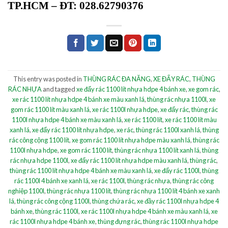
TP.HCM – ĐT: 028.62790376
This entry was posted in
THÙNG RÁC ĐA NĂNG
,
XE ĐẨY RÁC
,
THÙNG
RÁC NHỰA
and tagged
xe đẩy rác 1100 lít nhựa hdpe 4 bánh xe
,
xe gom rác
,
xe rác 1100 lít nhựa hdpe 4 bánh xe màu xanh lá
,
thùng rác nhựa 1100l
,
xe
gom rác 1100 lít màu xanh lá
,
xe rác 1100l nhựa hdpe
,
xe đẩy rác
,
thùng rác
1100l nhựa hdpe 4 bánh xe màu xanh lá
,
xe rác 1100 lít
,
xe rác 1100 lít màu
xanh lá
,
xe đẩy rác 1100 lít nhựa hdpe
,
xe rác
,
thùng rác 1100l xanh lá
,
thùng
rác công cộng 1100 lít
,
xe gom rác 1100 lít nhựa hdpe màu xanh lá
,
thùng rác
1100l nhựa hdpe
,
xe gom rác 1100 lít
,
thùng rác nhựa 1100 lít xanh lá
,
thùng
rác nhựa hdpe 1100l
,
xe đẩy rác 1100 lít nhựa hdpe màu xanh lá
,
thùng rác
,
thùng rác 1100 lít nhựa hdpe 4 bánh xe màu xanh lá
,
xe đẩy rác 1100l
,
thùng
rác 1100l 4 bánh xe xanh lá
,
xe rác 1100l
,
thùng rác nhựa
,
thùng rác công
nghiệp 1100l
,
thùng rác nhựa 1100 lít
,
thùng rác nhựa 1100 lít 4 bánh xe xanh
lá
,
thùng rác công cộng 1100l
,
thùng chứa rác
,
xe đầy rác 1100l nhựa hdpe 4
bánh xe
,
thùng rác 1100l
,
xe rác 1100l nhựa hdpe 4 bánh xe màu xanh lá
,
xe
rác 1100l nhựa hdpe 4 bánh xe
,
thùng đựng rác
,
thùng rác 1100l nhựa hdpe