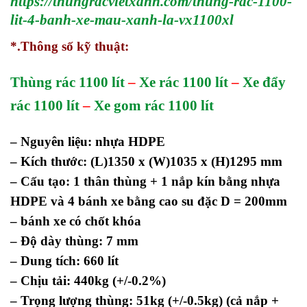
https://thungracvietxanh.com/thung-rac-1100-
lit-4-banh-xe-mau-xanh-la-vx1100xl
*.Thông số kỹ thuật:
Thùng rác 1100 lít
–
Xe rác 1100 lít
–
Xe đẩy
rác 1100 lít
–
Xe gom rác 1100 lít
– Nguyên liệu: nhựa HDPE
– Kích thước: (L)1350 x (W)1035 x (H)1295 mm
– Cấu tạo: 1 thân thùng + 1 nắp kín bằng nhựa
HDPE và 4 bánh xe bằng cao su đặc D = 200mm
– bánh xe có chốt khóa
– Độ dày thùng: 7 mm
– Dung tích: 660 lít
– Chịu tải: 440kg (+/-0.2%)
– Trọng lượng thùng: 51kg (+/-0.5kg) (cả nắp +