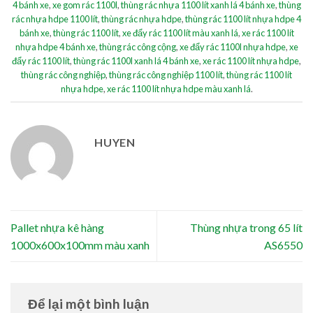
4 bánh xe
,
xe gom rác 1100l
,
thùng rác nhựa 1100 lít xanh lá 4 bánh xe
,
thùng
rác nhựa hdpe 1100 lít
,
thùng rác nhựa hdpe
,
thùng rác 1100 lít nhựa hdpe 4
bánh xe
,
thùng rác 1100 lít
,
xe đẩy rác 1100 lít màu xanh lá
,
xe rác 1100 lít
nhựa hdpe 4 bánh xe
,
thùng rác công cộng
,
xe đẩy rác 1100l nhựa hdpe
,
xe
đẩy rác 1100 lít
,
thùng rác 1100l xanh lá 4 bánh xe
,
xe rác 1100 lít nhựa hdpe
,
thùng rác công nghiệp
,
thùng rác công nghiệp 1100 lít
,
thùng rác 1100 lít
nhựa hdpe
,
xe rác 1100 lít nhựa hdpe màu xanh lá
.
HUYEN
Pallet nhựa kê hàng
Thùng nhựa trong 65 lít
1000x600x100mm màu xanh
AS6550
Để lại một bình luận