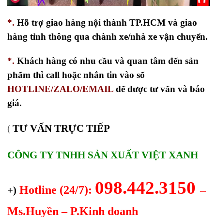
*.
Hỗ trợ giao hàng nội thành TP.HCM và giao
hàng tỉnh thông qua chành xe/nhà xe vận chuyển.
*.
Khách hàng có nhu cầu và quan tâm đến sản
phẩm thì call hoặc nhắn tin vào số
HOTLINE/ZALO/EMAIL
để được tư vấn và báo
giá.
TƯ VẤN TRỰC TIẾP
(
CÔNG TY TNHH SẢN XUẤT VIỆT XANH
098.442.3150
Hotline (24/7):
–
+)
Ms.Huyền – P.Kinh doanh