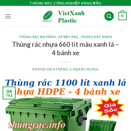
Skip
THÙNG RÁC CÔNG NGHIỆP HÀNG ĐẦU
to
0
content
THÙNG RÁC ĐA NĂNG
,
XE ĐẨY RÁC
,
THÙNG RÁC NHỰA
Thùng rác nhựa 660 lít màu xanh lá –
4 bánh xe
POSTED ON
4 THÁNG 3, 2024
BY
HUYEN
04
Th3