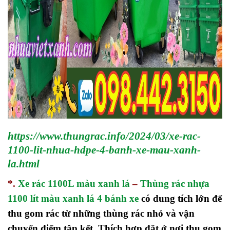
https://www.thungrac.info/2024/03/xe-rac-
1100-lit-nhua-hdpe-4-banh-xe-mau-xanh-
la.html
*.
Xe rác 1100L màu xanh lá
–
Thùng rác nhựa
1100 lít màu xanh lá 4 bánh xe
có dung tích lớn để
thu gom rác từ những thùng rác nhỏ và vận
chuyển điểm tập kết. Thích hợp đặt ở nơi thu gom