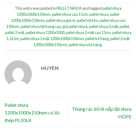
This entry was posted in
PALLET NHỰA
and tagged
pallet nhựa
1200x1000x150mm
,
pallet nhựa cao 15cm
,
pallet nhựa
,
pallet
1200x1000x150mm
,
pallet nhựa giá rẻ
,
pallet lót kho
,
pallet nhựa cao
150mm
,
pallet nhựa tải trọng cao
,
giá pallet nhựa
,
pallet nhựa 2 mặt
,
pallet
,
pallet 2 mặt
,
pallet nhựa 1200x1000
,
palet nhựa 2 mặt cao 15cm
,
pallet nhựa
1.2x1m
,
pallet nhựa 2 mặt 1200x1000x150mm
,
pallet kê hàng
,
pallet 2 mặt
1200x1000x150mm
,
pallet nhựa kê hàng
.
HUYEN
Pallet nhựa
Thùng rác 60 lít nắp lật nhựa
1200x1000x150mm có lõi
HDPE
thép PL10LK