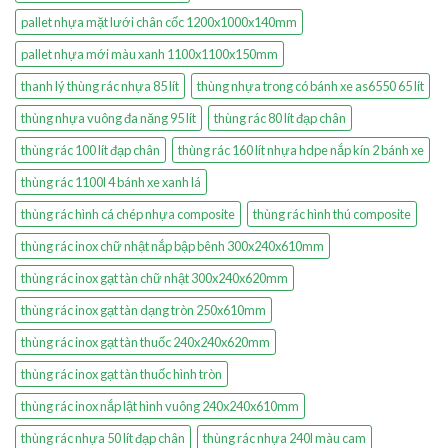
pallet nhựa mặt lưới chân cốc 1200x1000x140mm
pallet nhựa mới màu xanh 1100x1100x150mm
thanh lý thùng rác nhựa 85 lít
thùng nhựa trong có bánh xe as6550 65 lít
thùng nhựa vuông đa năng 95 lít
thùng rác 80 lít đạp chân
thùng rác 100 lít đạp chân
thùng rác 160 lít nhựa hdpe nắp kín 2 bánh xe
thùng rác 1100l 4 bánh xe xanh lá
thùng rác hình cá chép nhựa composite
thùng rác hình thú composite
thùng rác inox chữ nhật nắp bập bênh 300x240x610mm
thùng rác inox gạt tàn chữ nhật 300x240x620mm
thùng rác inox gạt tàn dạng tròn 250x610mm
thùng rác inox gạt tàn thuốc 240x240x620mm
thùng rác inox gạt tàn thuốc hình tròn
thùng rác inox nắp lật hình vuông 240x240x610mm
thùng rác nhựa 50 lít đạp chân
thùng rác nhựa 240l màu cam