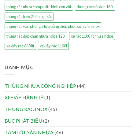
thùng rác nhựa composite hình con vật
thùng rác nắp kín 160l
thùng rác treo 2 bên cọc sắt
thùng rác văn phòng 2 lớp bằng thép phun sơn viền inox
thùng rác đạp chân nhựa hdpe 120l
xe rác 1100 lít nhựa hdpe
xe đẩy rác 660 lít
xe đẩy rác 1100l
DANH MỤC
THÙNG NHỰA CÔNG NGHIỆP
(44)
XE ĐẨY HÀNH LÝ
(1)
THÙNG RÁC INOX
(45)
BỤC PHÁT BIỂU
(2)
TẤM LÓT SÀN NHỰA
(46)