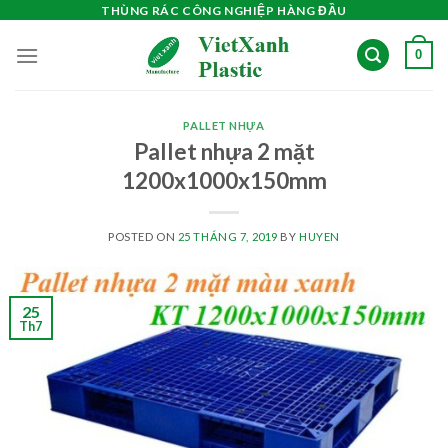
Skip
THÙNG RÁC CÔNG NGHIỆP HÀNG ĐẦU
to
0
content
PALLET NHỰA
Pallet nhựa 2 mặt
1200x1000x150mm
POSTED ON
25 THÁNG 7, 2019
BY
HUYEN
25
Th7