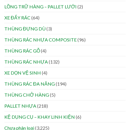
LỒNG TRỮ HÀNG – PALLET LƯỚI
(2)
XE ĐẨY RÁC
(64)
THÙNG ĐỰNG DÙ
(3)
THÙNG RÁC NHỰA COMPOSITE
(96)
THÙNG RÁC GỖ
(4)
THÙNG RÁC NHỰA
(132)
XE DỌN VỆ SINH
(4)
THÙNG RÁC ĐA NĂNG
(194)
THÙNG CHỞ HÀNG
(5)
PALLET NHỰA
(218)
KỆ DỤNG CỤ – KHAY LINH KIỆN
(6)
Chưa phân loại
(3.225)