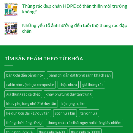
Thùng rác đạp chân HDPE có thân thiện môi trường
không?
Những yếu tố ảnh hưởng đến tuổi thọ thùng rác đạp
chân
TÌM SẢN PHẨM THEO TỪ KHÓA
bảng chỉ dẫn bằng inox
bảng chỉ dẫn đặt trong sảnh khách sạn
cabin bảo vệ nhựa composite
chậu nhựa
giá thùng rác
giá thùng rác cá chép
khay phụ tùng duy tân trung
khay phụ tùng nhỏ 716 duy tân
kệ dụng cụ lớn
kệ dụng cụ đại 719 duy tân
sọt nhựa kín
tank nhựa
thùng chở hàng cỡ đại
thùng chứa rác thải nguy hại không lây nhiễm
thùng nhuộm vải
thùng nhựa 400l
thùng nhựa 3000l