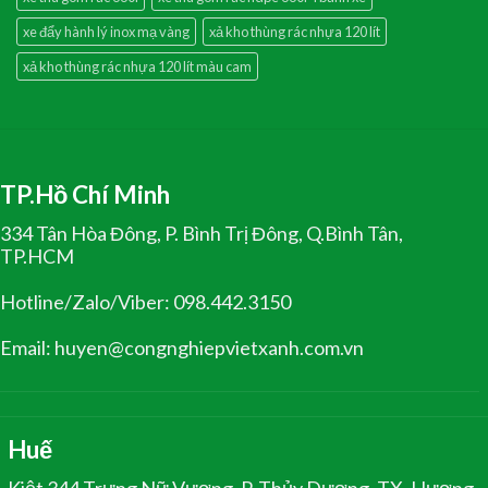
xe đẩy hành lý inox mạ vàng
xả kho thùng rác nhựa 120 lít
xả kho thùng rác nhựa 120 lít màu cam
TP.Hồ Chí Minh
334 Tân Hòa Đông, P. Bình Trị Đông, Q.Bình Tân,
TP.HCM
Hotline/Zalo/Viber: 098.442.3150
Email: huyen@congnghiepvietxanh.com.vn
Huế
Kiệt 344 Trưng Nữ Vương, P. Thủy Dương, TX. Hương