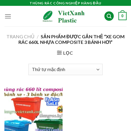
Skip
THÙNG RÁC CÔNG NGHIỆP HÀNG ĐẦU
to
0
content
TRANG CHỦ
/
SẢN PHẨM ĐƯỢC GẮN THẺ “XE GOM
RÁC 660L NHỰA COMPOSITE 3 BÁNH HƠI”
LỌC