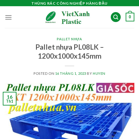
Skip
THÙNG RÁC CÔNG NGHIỆP HÀNG ĐẦU
to
0
content
PALLET NHỰA
Pallet nhựa PL08LK –
1200x1000x145mm
POSTED ON
16 THÁNG 1, 2023
BY
HUYEN
16
Th1