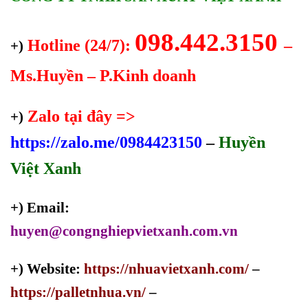
098.442.3150
Hotline (24/7):
–
+)
Ms.Huyền – P.Kinh doanh
Zalo tại đây =>
+)
https://zalo.me/0984423150
–
Huyền
Việt Xanh
+) Email:
huyen@congnghiepvietxanh.com.vn
+) Website:
https://nhuavietxanh.com/
–
https://palletnhua.vn/
–