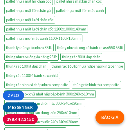
pallet nhựa mặt hở chân cốc
pallet nhựa mặt kín chân cốc
pallet nhựa mặt liền chân gù
pallet nhựa mặt liền màu xanh
pallet nhựa mặt lưới chân cốc
pallet nhựa mặt lưới chân cốc 1200x1000x140mm
pallet nhựa mới màu xanh 1100x1100x150mm
thanh lý thùng rác nhựa 85 lít
thùng nhựa trong có bánh xe as6550 65 lít
thùng nhựa vuông đa năng 95 lít
thùng rác 80 lít đạp chân
thùng rác 100 lít đạp chân
thùng rác 160 lít nhựa hdpe nắp kín 2 bánh xe
thùng rác 1100l 4 bánh xe xanh lá
thùng rác hình cá chép nhựa composite
thùng rác hình thú composite
thùng rác inox chữ nhật nắp bập bênh 300x240x610mm
ZALO
thùng rác inox gạt tàn chữ nhật 300x240x620mm
MESSENGER
thùng rác inox gạt tàn dạng tròn 250x610mm
BÁO GIÁ
098.442.3150
thùng rác inox gạt tàn thuốc 240x240x620mm