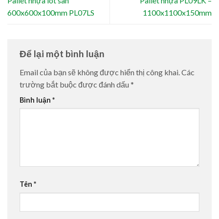
Pallet nhựa lót sàn
Pallet nhựa PL09LK –
600x600x100mm PL07LS
1100x1100x150mm
Để lại một bình luận
Email của bạn sẽ không được hiển thị công khai.
Các
trường bắt buộc được đánh dấu
*
Bình luận
*
Tên
*