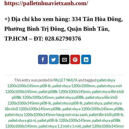
https://palletnhuavietxanh.com/
+)
Địa chỉ kho xem hàng: 334 Tân Hòa Đông,
Phường Bình Trị Đông, Quận Bình Tân,
TP.HCM – ĐT: 028.62790376
This entry was posted in
PALLET NHỰA
and tagged
pallet nhựa
1200x1000x145mm pl08-lk
,
pallet nhựa 1200x1000mm
,
pallet nhựa mới
1200x1000x145mm
,
pallet pl08lk 1200x1000x145mm
,
pallet nhựa liền khối
pl08lk 1200x1000x145mm
,
pallet nhựa pl08lk
,
pallet nhựa liền khối
1200x1000x145mm pl08-lk
,
pallet nhựa pl08-lk
,
pallet nhựa
,
pallet nhựa
liền khối 1200x1000x145mm pl08lk
,
pallet nhựa 1200x1000x145mm pl08lk
,
pallet nhựa 1200x1000x145mm hàng mới màu xanh
,
pallet liền khối pl08-lk
,
pallet nhựa giá rẻ
,
pallet pl08-lk 1200x1000x145mm
,
pallet nhựa pl08lk
1200x1000x145mm
,
pallet nhựa 1.2 mét x 1 mét
,
pallet 1200x1000x145mm