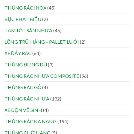
THÙNG RÁC INOX
(45)
BỤC PHÁT BIỂU
(2)
TẤM LÓT SÀN NHỰA
(46)
LỒNG TRỮ HÀNG – PALLET LƯỚI
(2)
XE ĐẨY RÁC
(64)
THÙNG ĐỰNG DÙ
(3)
THÙNG RÁC NHỰA COMPOSITE
(96)
THÙNG RÁC GỖ
(4)
THÙNG RÁC NHỰA
(132)
XE DỌN VỆ SINH
(4)
THÙNG RÁC ĐA NĂNG
(194)
THÙNG CHỞ HÀNG
(5)