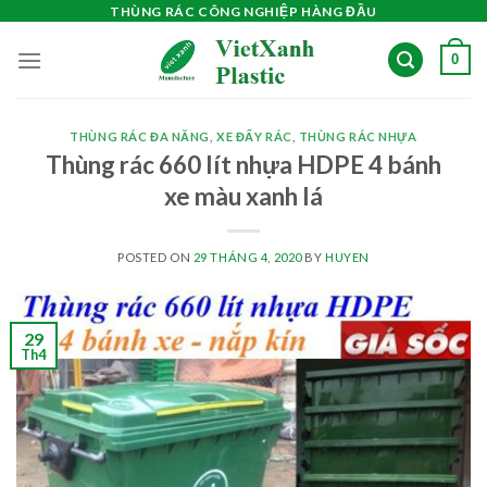
Skip
THÙNG RÁC CÔNG NGHIỆP HÀNG ĐẦU
to
0
content
THÙNG RÁC ĐA NĂNG
,
XE ĐẨY RÁC
,
THÙNG RÁC NHỰA
Thùng rác 660 lít nhựa HDPE 4 bánh
xe màu xanh lá
POSTED ON
29 THÁNG 4, 2020
BY
HUYEN
29
Th4