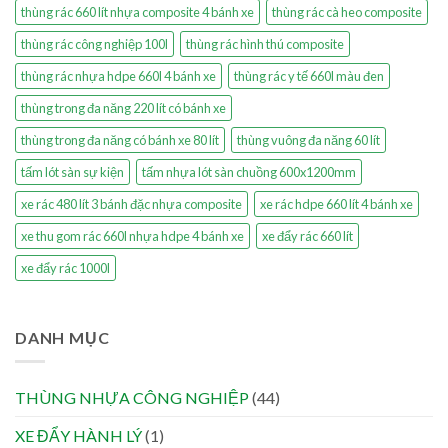
thùng rác 660 lít nhựa composite 4 bánh xe
thùng rác cà heo composite
thùng rác công nghiệp 100l
thùng rác hình thú composite
thùng rác nhựa hdpe 660l 4 bánh xe
thùng rác y tế 660l màu đen
thùng trong đa năng 220 lít có bánh xe
thùng trong đa năng có bánh xe 80 lít
thùng vuông đa năng 60 lít
tấm lót sàn sự kiện
tấm nhựa lót sàn chuồng 600x1200mm
xe rác 480 lít 3 bánh đặc nhựa composite
xe rác hdpe 660 lít 4 bánh xe
xe thu gom rác 660l nhựa hdpe 4 bánh xe
xe đẩy rác 660 lít
xe đẩy rác 1000l
DANH MỤC
THÙNG NHỰA CÔNG NGHIỆP
(44)
XE ĐẨY HÀNH LÝ
(1)