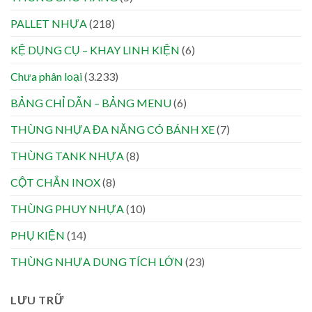
PALLET NHỰA
(218)
KỆ DỤNG CỤ – KHAY LINH KIỆN
(6)
Chưa phân loại
(3.233)
BẢNG CHỈ DẪN – BẢNG MENU
(6)
THÙNG NHỰA ĐA NĂNG CÓ BÁNH XE
(7)
THÙNG TANK NHỰA
(8)
CỘT CHẮN INOX
(8)
THÙNG PHUY NHỰA
(10)
PHỤ KIỆN
(14)
THÙNG NHỰA DUNG TÍCH LỚN
(23)
LƯU TRỮ