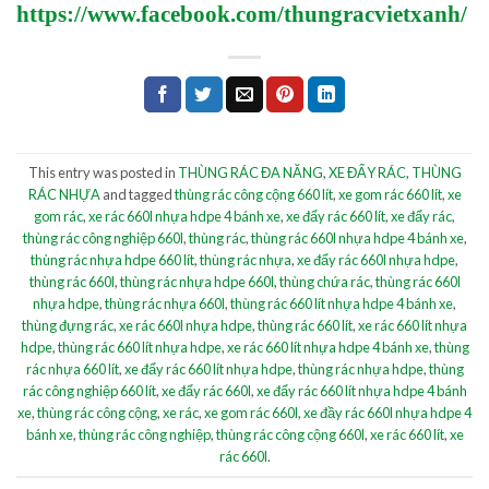
https://www.facebook.com/thungracvietxanh/
This entry was posted in
THÙNG RÁC ĐA NĂNG
,
XE ĐẨY RÁC
,
THÙNG
RÁC NHỰA
and tagged
thùng rác công cộng 660 lít
,
xe gom rác 660 lít
,
xe
gom rác
,
xe rác 660l nhựa hdpe 4 bánh xe
,
xe đẩy rác 660 lít
,
xe đẩy rác
,
thùng rác công nghiệp 660l
,
thùng rác
,
thùng rác 660l nhựa hdpe 4 bánh xe
,
thùng rác nhựa hdpe 660 lít
,
thùng rác nhựa
,
xe đẩy rác 660l nhựa hdpe
,
thùng rác 660l
,
thùng rác nhựa hdpe 660l
,
thùng chứa rác
,
thùng rác 660l
nhựa hdpe
,
thùng rác nhựa 660l
,
thùng rác 660 lít nhựa hdpe 4 bánh xe
,
thùng đựng rác
,
xe rác 660l nhựa hdpe
,
thùng rác 660 lít
,
xe rác 660 lít nhựa
hdpe
,
thùng rác 660 lít nhựa hdpe
,
xe rác 660 lít nhựa hdpe 4 bánh xe
,
thùng
rác nhựa 660 lít
,
xe đẩy rác 660 lít nhựa hdpe
,
thùng rác nhựa hdpe
,
thùng
rác công nghiệp 660 lít
,
xe đẩy rác 660l
,
xe đẩy rác 660 lít nhựa hdpe 4 bánh
xe
,
thùng rác công cộng
,
xe rác
,
xe gom rác 660l
,
xe đầy rác 660l nhựa hdpe 4
bánh xe
,
thùng rác công nghiệp
,
thùng rác công cộng 660l
,
xe rác 660 lít
,
xe
rác 660l
.