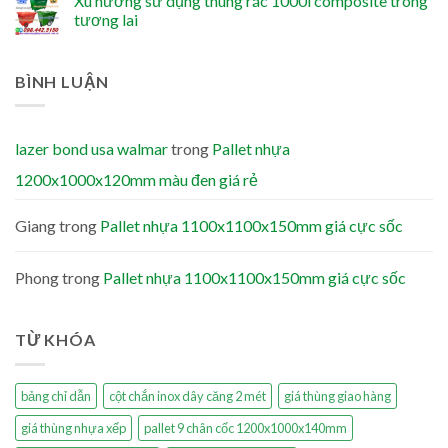
Xu hướng sử dụng thùng rác 1000l composite trong
tương lai
BÌNH LUẬN
lazer bond usa walmar
trong
Pallet nhựa
1200x1000x120mm màu đen giá rẻ
Giang
trong
Pallet nhựa 1100x1100x150mm giá cực sốc
Phong
trong
Pallet nhựa 1100x1100x150mm giá cực sốc
TỪ KHÓA
bảng chỉ dẫn
cột chắn inox dây căng 2 mét
giá thùng giao hàng
giá thùng nhựa xếp
pallet 9 chân cốc 1200x1000x140mm