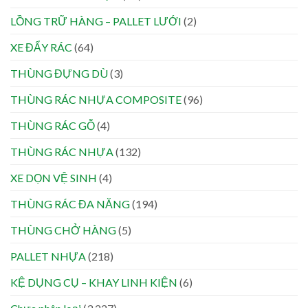
LỒNG TRỮ HÀNG – PALLET LƯỚI
(2)
XE ĐẨY RÁC
(64)
THÙNG ĐỰNG DÙ
(3)
THÙNG RÁC NHỰA COMPOSITE
(96)
THÙNG RÁC GỖ
(4)
THÙNG RÁC NHỰA
(132)
XE DỌN VỆ SINH
(4)
THÙNG RÁC ĐA NĂNG
(194)
THÙNG CHỞ HÀNG
(5)
PALLET NHỰA
(218)
KỆ DỤNG CỤ – KHAY LINH KIỆN
(6)