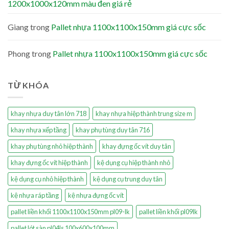
1200x1000x120mm màu đen giá rẻ
Giang
trong
Pallet nhựa 1100x1100x150mm giá cực sốc
Phong
trong
Pallet nhựa 1100x1100x150mm giá cực sốc
TỪ KHÓA
khay nhựa duy tân lớn 718
khay nhựa hiệp thành trung size m
khay nhựa xếp tầng
khay phụ tùng duy tân 716
khay phụ tùng nhỏ hiệp thành
khay đựng ốc vít duy tân
khay đựng ốc vít hiệp thành
kệ dụng cụ hiệp thành nhỏ
kệ dụng cụ nhỏ hiệp thành
kệ dụng cụ trung duy tân
kệ nhựa ráp tầng
kệ nhựa đựng ốc vít
pallet liền khối 1100x1100x150mm pl09-lk
pallet liền khối pl09lk
pallet lót sàn pl04ls 100x600x100mm