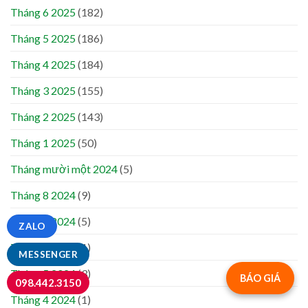
Tháng 6 2025
(182)
Tháng 5 2025
(186)
Tháng 4 2025
(184)
Tháng 3 2025
(155)
Tháng 2 2025
(143)
Tháng 1 2025
(50)
Tháng mười một 2024
(5)
Tháng 8 2024
(9)
Tháng 7 2024
(5)
ZALO
Tháng 6 2024
(1)
MESSENGER
Tháng 5 2024
(3)
BÁO GIÁ
098.442.3150
Tháng 4 2024
(1)