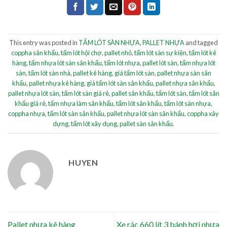
This entry was posted in
TẤM LÓT SÀN NHỰA
,
PALLET NHỰA
and tagged
coppha sân khấu
,
tấm lót hội chợ
,
pallet nhỏ
,
tấm lót sàn sự kiện
,
tấm lót kê
hàng
,
tấm nhựa lót sàn sân khấu
,
tấm lót nhựa
,
pallet lót sàn
,
tấm nhựa lót
sàn
,
tấm lót sàn nhà
,
pallet kê hàng
,
giá tấm lót sàn
,
pallet nhựa sàn sân
khấu
,
pallet nhựa kê hàng
,
giá tấm lót sàn sân khấu
,
pallet nhựa sân khấu
,
pallet nhựa lót sàn
,
tấm lót sàn giá rẻ
,
pallet sân khấu
,
tấm lót sàn
,
tấm lót sân
khấu giá rẻ
,
tấm nhựa làm sân khấu
,
tấm lót sân khấu
,
tấm lót sàn nhựa
,
coppha nhựa
,
tấm lót sàn sân khấu
,
pallet nhựa lót sàn sân khấu
,
coppha xây
dựng
,
tấm lót xây dụng
,
pallet sàn sân khấu
.
HUYEN
Pallet nhựa kê hàng
Xe rác 660 lít 3 bánh hơi nhựa