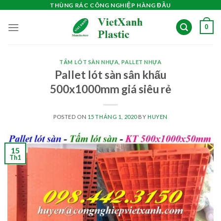
Skip
THÙNG RÁC CÔNG NGHIỆP HÀNG ĐẦU
to
0
content
TẤM LÓT SÀN NHỰA
,
PALLET NHỰA
Pallet lót sàn sân khấu
500x1000mm giá siêu rẻ
POSTED ON
15 THÁNG 1, 2020
BY
HUYEN
15
Th1