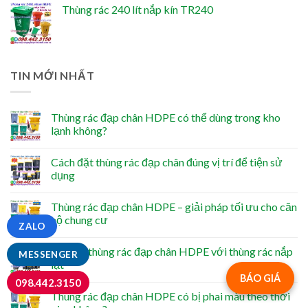
Thùng rác 240 lít nắp kín TR240
TIN MỚI NHẤT
Thùng rác đạp chân HDPE có thể dùng trong kho
lạnh không?
Cách đặt thùng rác đạp chân đúng vị trí để tiện sử
dụng
Thùng rác đạp chân HDPE – giải pháp tối ưu cho căn
hộ chung cư
ZALO
So sánh thùng rác đạp chân HDPE với thùng rác nắp
MESSENGER
lật
BÁO GIÁ
098.442.3150
Thùng rác đạp chân HDPE có bị phai màu theo thời