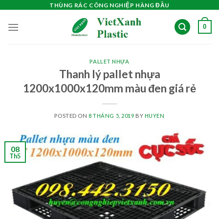
Skip
THÙNG RÁC CÔNG NGHIỆP HÀNG ĐẦU
to
0
content
PALLET NHỰA
Thanh lý pallet nhựa
1200x1000x120mm màu đen giá rẻ
POSTED ON
8 THÁNG 5, 2019
BY
HUYEN
08
Th5