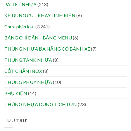
PALLET NHỰA
(218)
KỆ DỤNG CỤ – KHAY LINH KIỆN
(6)
Chưa phân loại
(3.241)
BẢNG CHỈ DẪN – BẢNG MENU
(6)
THÙNG NHỰA ĐA NĂNG CÓ BÁNH XE
(7)
THÙNG TANK NHỰA
(8)
CỘT CHẮN INOX
(8)
THÙNG PHUY NHỰA
(10)
PHỤ KIỆN
(14)
THÙNG NHỰA DUNG TÍCH LỚN
(23)
LƯU TRỮ