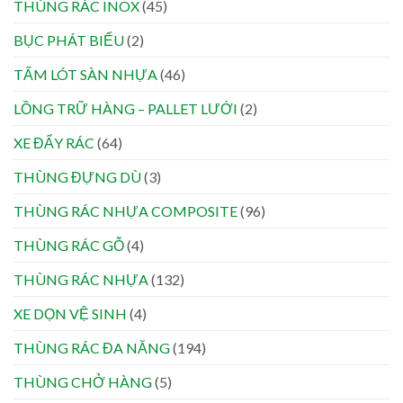
THÙNG RÁC INOX
(45)
BỤC PHÁT BIỂU
(2)
TẤM LÓT SÀN NHỰA
(46)
LỒNG TRỮ HÀNG – PALLET LƯỚI
(2)
XE ĐẨY RÁC
(64)
THÙNG ĐỰNG DÙ
(3)
THÙNG RÁC NHỰA COMPOSITE
(96)
THÙNG RÁC GỖ
(4)
THÙNG RÁC NHỰA
(132)
XE DỌN VỆ SINH
(4)
THÙNG RÁC ĐA NĂNG
(194)
THÙNG CHỞ HÀNG
(5)