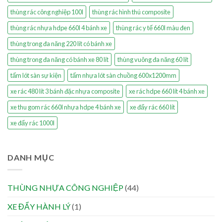
thùng rác công nghiệp 100l
thùng rác hình thú composite
thùng rác nhựa hdpe 660l 4 bánh xe
thùng rác y tế 660l màu đen
thùng trong đa năng 220 lít có bánh xe
thùng trong đa năng có bánh xe 80 lít
thùng vuông đa năng 60 lít
tấm lót sàn sự kiện
tấm nhựa lót sàn chuồng 600x1200mm
xe rác 480 lít 3 bánh đặc nhựa composite
xe rác hdpe 660 lít 4 bánh xe
xe thu gom rác 660l nhựa hdpe 4 bánh xe
xe đẩy rác 660 lít
xe đẩy rác 1000l
DANH MỤC
THÙNG NHỰA CÔNG NGHIỆP
(44)
XE ĐẨY HÀNH LÝ
(1)