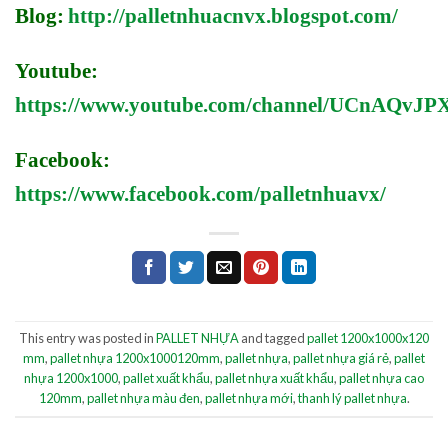
Blog:
http://palletnhuacnvx.blogspot.com/
Youtube:
https://www.youtube.com/channel/UCnAQv
Facebook:
https://www.facebook.com/palletnhuavx/
This entry was posted in
PALLET NHỰA
and tagged
pallet 1200x1000x120
mm
,
pallet nhựa 1200x1000120mm
,
pallet nhựa
,
pallet nhựa giá rẻ
,
pallet
nhựa 1200x1000
,
pallet xuất khẩu
,
pallet nhựa xuất khẩu
,
pallet nhựa cao
120mm
,
pallet nhựa màu đen
,
pallet nhựa mới
,
thanh lý pallet nhựa
.