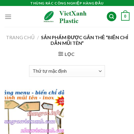
Skip
THÙNG RÁC CÔNG NGHIỆP HÀNG ĐẦU
to
0
content
TRANG CHỦ
/
SẢN PHẨM ĐƯỢC GẮN THẺ “BIỂN CHỈ
DẪN MŨI TÊN”
LỌC