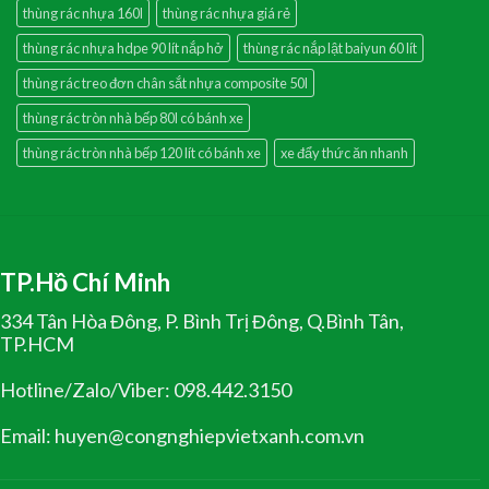
thùng rác nhựa 160l
thùng rác nhựa giá rẻ
thùng rác nhựa hdpe 90 lít nắp hở
thùng rác nắp lật baiyun 60 lít
thùng rác treo đơn chân sắt nhựa composite 50l
thùng rác tròn nhà bếp 80l có bánh xe
thùng rác tròn nhà bếp 120 lít có bánh xe
xe đẩy thức ăn nhanh
TP.Hồ Chí Minh
334 Tân Hòa Đông, P. Bình Trị Đông, Q.Bình Tân,
TP.HCM
Hotline/Zalo/Viber: 098.442.3150
Email: huyen@congnghiepvietxanh.com.vn