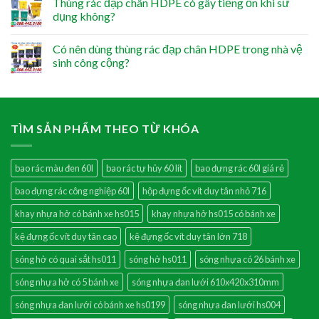
Thùng rác đạp chân HDPE có gây tiếng ồn khi sử
dụng không?
Có nên dùng thùng rác đạp chân HDPE trong nhà vệ
sinh công cộng?
TÌM SẢN PHẨM THEO TỪ KHÓA
bao rác màu đen 60l
bao rác tự hủy 60 lít
bao đựng rác 60l giá rẻ
bao đựng rác công nghiệp 60l
hộp đựng ốc vít duy tân nhỏ 716
khay nhựa hở có bánh xe hs015
khay nhựa hở hs015 có bánh xe
kệ đựng ốc vít duy tân cao
kệ đựng ốc vít duy tân lớn 718
sóng hở có quai sắt hs011
sóng hở hs011
sóng nhựa có 26 bánh xe
sóng nhựa hở có 5 bánh xe
sóng nhựa đan lưới 610x420x310mm
sóng nhựa đan lưới có bánh xe hs0199
sóng nhựa đan lưới hs004