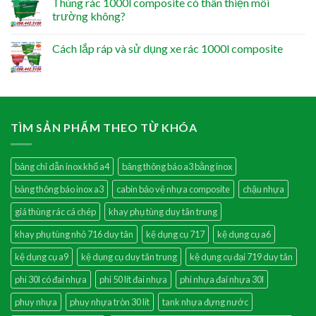
Thùng rác 1000l composite có thân thiện môi
trường không?
Cách lắp ráp và sử dụng xe rác 1000l composite
TÌM SẢN PHẨM THEO TỪ KHÓA
bảng chỉ dẫn inox khổ a4
bảng thông báo a3 bằng inox
bảng thông báo inox a3
cabin bảo vệ nhựa composite
chậu nhựa
giá thùng rác cá chép
khay phụ tùng duy tân trung
khay phụ tùng nhỏ 716 duy tân
kệ dụng cụ 717
kệ dụng cụ a6
kệ dụng cụ a9
kệ dụng cụ duy tân trung
kệ dụng cụ đại 719 duy tân
phi 30l có đai nhựa
phi 50 lít đai nhựa
phi nhựa đai nhựa 30l
phuy nhựa
phuy nhựa tròn 30 lít
tank nhựa đựng nước