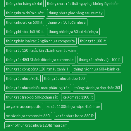
thùng chở hàng cỡ đại
thùng chứa rác thải nguy hại không lây nhiễm
thùng nhựa chứa nước
thùng nhựa giao hàng sau xe máy
thùng nhựa tròn 500 lít
thùng phi 30 lít đai nhựa
thùng phi hóa chất 50 lít
thùng phi nhựa 50l có đai nhựa
thùng phân loại rác 2 ngăn nhựa composite
thùng rác 100 lít
thùng rác 120 lít nắp kín 2 bánh xe màu vàng
thùng rác 480l 3 bánh đặc nhựa composite
thùng rác bệnh viện 100 lít
thùng rác công cộng 120 lít màu xanh lá
thùng rác nhựa 60l 4 bánh xe
thùng rác nhựa 90 lít
thùng rác nhựa hdpe 100l
thùng rác nhựa nhiều màu phân loại rác
thùng rác nhựa đạp chân 30l
thùng rác treo đôi 50lx2 chân sắt
xe gom rác 1100 lít
xe gom rác composite
xe rác 1100l nhựa hdpe 4 bánh xe
xe rác nhựa composite 660l
xe rác nhựa hdpe 660 lít
xả kho thùng rác nhựa 120 lít màu cam