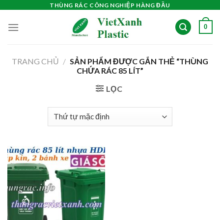
Skip
THÙNG RÁC CÔNG NGHIỆP HÀNG ĐẦU
to
0
content
TRANG CHỦ
/
SẢN PHẨM ĐƯỢC GẮN THẺ “THÙNG
CHỨA RÁC 85 LÍT”
LỌC