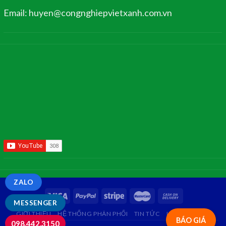
Email: huyen@congnghiepvietxanh.com.vn
ZALO
MESSENGER
GIỚI THIỆU
HỆ THỐNG PHÂN PHỐI
TIN TỨC
LIÊN HỆ
FAQ
BÁO GIÁ
098.442.3150