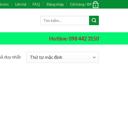
in tức
Liên hệ
FAQ
Đăng nhập
Giỏ hàng /
0
₫
0
Tìm
kiếm:
Hotline: 098 442 3150
uả duy nhất