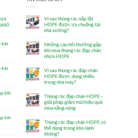
hựa
Vì sao thùng rác nắp lật
HDPE được ưa chuộng tại
R660
nhà xưởng?
 kín
Những câu hỏi thường gặp
khi mua thùng rác đạp chân
nhựa HDPE
 kín
Vì sao thùng rác đạp chân
HDPE được dùng nhiều
trong nhà máy?
ắp kín
Thùng rác đạp chân HDPE –
giải pháp giảm mùi hiệu quả
mùa nắng nóng
ắp kín
Thùng rác đạp chân HDPE có
thể dùng trong kho lạnh
không?