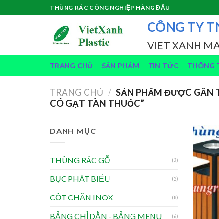
Skip
THÙNG RÁC CÔNG NGHIỆP HÀNG ĐẦU
to
CÔNG TY T
content
VIET XANH M
TRANG CHỦ
SẢN PHẨM
TIN TỨC
THÔNG T
TRANG CHỦ
/
SẢN PHẨM ĐƯỢC GẮN T
CÓ GẠT TÀN THUỐC”
DANH MỤC
THÙNG RÁC GỖ
(3)
BỤC PHÁT BIỂU
(2)
CỘT CHẮN INOX
(8)
BẢNG CHỈ DẪN - BẢNG MENU
(6)