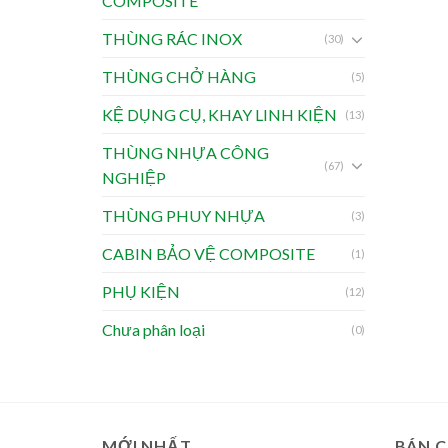
COMPOSITE
THÙNG RÁC INOX
(30)
THÙNG CHỞ HÀNG
(5)
KỆ DỤNG CỤ, KHAY LINH KIỆN
(13)
THÙNG NHỰA CÔNG
(67)
NGHIỆP
THÙNG PHUY NHỰA
(3)
CABIN BẢO VỆ COMPOSITE
(1)
PHỤ KIỆN
(12)
Chưa phân loại
(0)
MỚI NHẤT
BÁN 