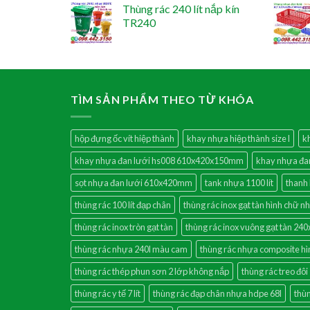
Thùng rác 240 lít nắp kín
TR240
TÌM SẢN PHẨM THEO TỪ KHÓA
hộp đựng ốc vít hiệp thành
khay nhựa hiệp thành size l
k
khay nhựa đan lưới hs008 610x420x150mm
khay nhựa đa
sọt nhựa đan lưới 610x420mm
tank nhựa 1100 lít
thanh 
thùng rác 100 lít đạp chân
thùng rác inox gạt tàn hình chữ n
thùng rác inox tròn gạt tàn
thùng rác inox vuông gạt tàn 
thùng rác nhựa 240l màu cam
thùng rác nhựa composite hì
thùng rác thép phun sơn 2 lớp không nắp
thùng rác treo đôi
thùng rác y tế 7 lít
thùng rác đạp chân nhựa hdpe 68l
thùn