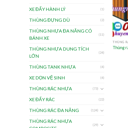
XE ĐẨY HÀNH LÝ
(1)
THÙNG ĐỰNG DÙ
(2)
THÙNG NHỰA ĐA NĂNG CÓ
(11)
BÁNH XE
THÙNG R
Thùng rá
THÙNG NHỰA DUNG TÍCH
(24)
LỚN
THÙNG TANK NHỰA
(4)
XE DỌN VỆ SINH
(4)
THÙNG RÁC NHỰA
(73)
XE ĐẨY RÁC
(22)
THÙNG RÁC ĐA NĂNG
(124)
THÙNG RÁC NHỰA
(29)