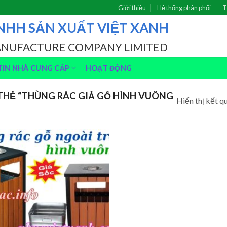
Giới thiệu
Hệ thống phân phối
T
NHH SẢN XUẤT VIỆT XANH
ANUFACTURE COMPANY LIMITED
IN NHÀ CUNG CẤP
HOẠT ĐỘNG
HẺ “THÙNG RÁC GIẢ GỖ HÌNH VUÔNG
Hiển thị kết q