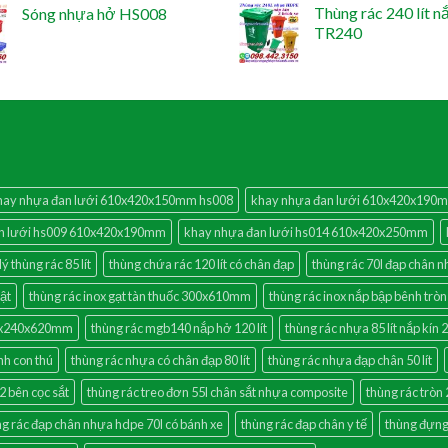
Thùng rác 240 lít n
Sóng nhựa hở HS008
TR240
hay nhựa đan lưới 610x420x150mm hs008
khay nhựa đan lưới 610x420x190
n lưới hs009 610x420x190mm
khay nhựa đan lưới hs014 610x420x250mm
lý thùng rác 85 lít
thùng chứa rác 120 lít có chân đạp
thùng rác 70l đạp chân 
hật
thùng rác inox gạt tàn thuốc 300x610mm
thùng rác inox nắp bập bênh tròn
240x240x620mm
thùng rác mgb140 nắp hở 120 lít
thùng rác nhựa 85 lít nắp kín 
nh con thú
thùng rác nhựa có chân đạp 80 lít
thùng rác nhựa đạp chân 50 lít
 2 bên cọc sắt
thùng rác treo đơn 55l chân sắt nhựa composite
thùng rác tròn
g rác đạp chân nhựa hdpe 70l có bánh xe
thùng rác đạp chân y tế
thùng đựng 