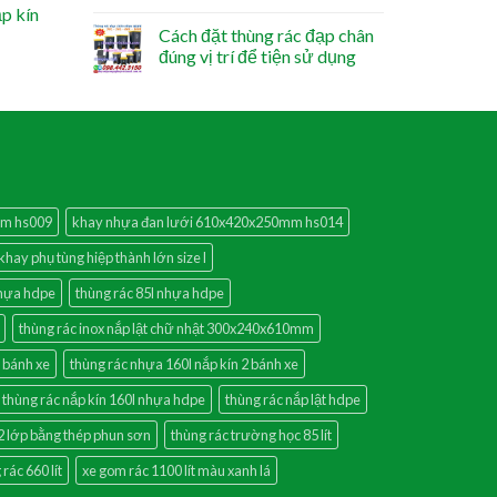
ắp kín
Cách đặt thùng rác đạp chân
đúng vị trí để tiện sử dụng
mm hs009
khay nhựa đan lưới 610x420x250mm hs014
khay phụ tùng hiệp thành lớn size l
nhựa hdpe
thùng rác 85l nhựa hdpe
thùng rác inox nắp lật chữ nhật 300x240x610mm
2 bánh xe
thùng rác nhựa 160l nắp kín 2 bánh xe
thùng rác nắp kín 160l nhựa hdpe
thùng rác nắp lật hdpe
 2 lớp bằng thép phun sơn
thùng rác trường học 85 lít
rác 660 lít
xe gom rác 1100 lít màu xanh lá