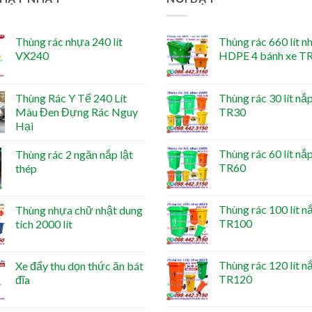
Thùng rác nhựa 240 lít
Thùng rác 660 lít n
VX240
HDPE 4 bánh xe T
Thùng Rác Y Tế 240 Lít
Thùng rác 30 lít nắp
Màu Đen Đựng Rác Nguy
TR30
Hại
Thùng rác 60 lít nắp
Thùng rác 2 ngăn nắp lật
TR60
thép
Thùng rác 100 lít n
Thùng nhựa chữ nhật dung
TR100
tích 2000 lít
Thùng rác 120 lít n
Xe đẩy thu dọn thức ăn bát
TR120
đĩa