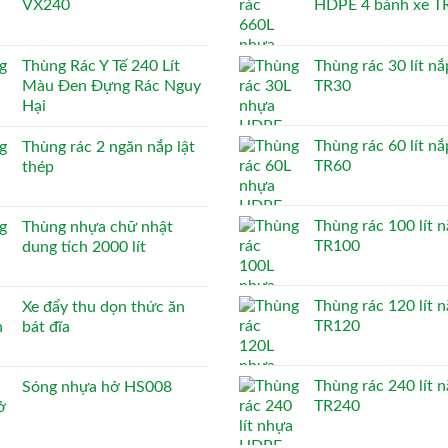
VX240
HDPE 4 bánh xe T
Thùng Rác Y Tế 240 Lít
Thùng rác 30 lít nắ
Màu Đen Đựng Rác Nguy
TR30
Hại
Thùng rác 60 lít nắ
Thùng rác 2 ngăn nắp lật
TR60
thép
Thùng rác 100 lít n
Thùng nhựa chữ nhật
TR100
dung tích 2000 lít
Thùng rác 120 lít n
Xe đẩy thu dọn thức ăn
TR120
bát đĩa
Thùng rác 240 lít n
Sóng nhựa hở HS008
TR240