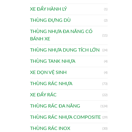
XE ĐẨY HÀNH LÝ
(1)
THÙNG ĐỰNG DÙ
(2)
THÙNG NHỰA ĐA NĂNG CÓ
(11)
BÁNH XE
THÙNG NHỰA DUNG TÍCH LỚN
(24)
THÙNG TANK NHỰA
(4)
XE DỌN VỆ SINH
(4)
THÙNG RÁC NHỰA
(73)
XE ĐẨY RÁC
(22)
THÙNG RÁC ĐA NĂNG
(124)
THÙNG RÁC NHỰA COMPOSITE
(29)
THÙNG RÁC INOX
(30)