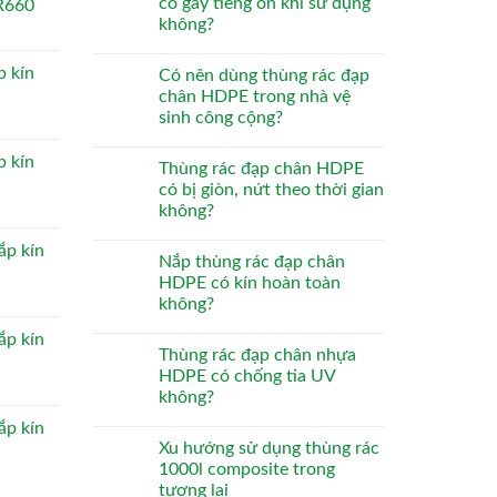
có gây tiếng ồn khi sử dụng
R660
không?
p kín
Có nên dùng thùng rác đạp
chân HDPE trong nhà vệ
sinh công cộng?
p kín
Thùng rác đạp chân HDPE
có bị giòn, nứt theo thời gian
không?
ắp kín
Nắp thùng rác đạp chân
HDPE có kín hoàn toàn
không?
ắp kín
Thùng rác đạp chân nhựa
HDPE có chống tia UV
không?
ắp kín
Xu hướng sử dụng thùng rác
1000l composite trong
tương lai