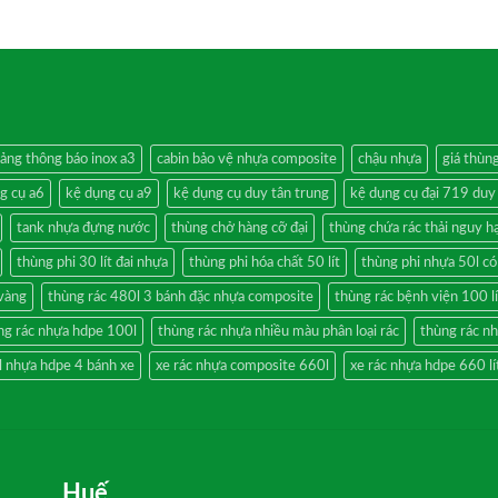
ảng thông báo inox a3
cabin bảo vệ nhựa composite
chậu nhựa
giá thùn
g cụ a6
kệ dụng cụ a9
kệ dụng cụ duy tân trung
kệ dụng cụ đại 719 duy
tank nhựa đựng nước
thùng chở hàng cỡ đại
thùng chứa rác thải nguy h
thùng phi 30 lít đai nhựa
thùng phi hóa chất 50 lít
thùng phi nhựa 50l có
 vàng
thùng rác 480l 3 bánh đặc nhựa composite
thùng rác bệnh viện 100 lí
ng rác nhựa hdpe 100l
thùng rác nhựa nhiều màu phân loại rác
thùng rác n
l nhựa hdpe 4 bánh xe
xe rác nhựa composite 660l
xe rác nhựa hdpe 660 lí
Huế