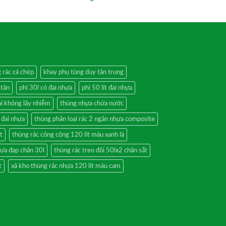
g rác cá chép
khay phụ tùng duy tân trung
 tân
phi 30l có đai nhựa
phi 50 lít đai nhựa
ại không lây nhiễm
thùng nhựa chứa nước
 đai nhựa
thùng phân loại rác 2 ngăn nhựa composite
t
thùng rác công cộng 120 lít màu xanh lá
hựa đạp chân 30l
thùng rác treo đôi 50lx2 chân sắt
t
xả kho thùng rác nhựa 120 lít màu cam