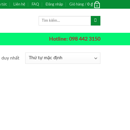
n tức
Liên hệ
FAQ
Đăng nhập
Giỏ hàng /
0
₫
0
Tìm
kiếm:
Hotline: 098 442 3150
ả duy nhất