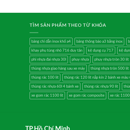
TÌM SẢN PHẨM THEO TỪ KHÓA
bảng chỉ dẫn inox khổ a4
bảng thông báo a3 bằng inox
b
khay phụ tùng nhỏ 716 duy tân
kệ dụng cụ 717
kệ dụn
phi nhựa đai nhựa 30l
phuy nhựa
phuy nhựa tròn 30 lít
thùng nhựa giao hàng sau xe máy
thùng nhựa tròn 500 lít
thùng rác 100 lít
thùng rác 120 lít nắp kín 2 bánh xe màu
thùng rác nhựa 60l 4 bánh xe
thùng rác nhựa 90 lít
thù
xe gom rác 1100 lít
xe gom rác composite
xe rác 1100
TP.Hồ Chí Minh