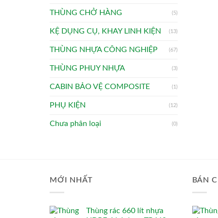
THÙNG CHỞ HÀNG
(5)
KỆ DỤNG CỤ, KHAY LINH KIỆN
(13)
THÙNG NHỰA CÔNG NGHIỆP
(67)
THÙNG PHUY NHỰA
(3)
CABIN BẢO VỆ COMPOSITE
(1)
PHỤ KIỆN
(12)
Chưa phân loại
(0)
MỚI NHẤT
BÁN C
Thùng rác 660 lít nhựa