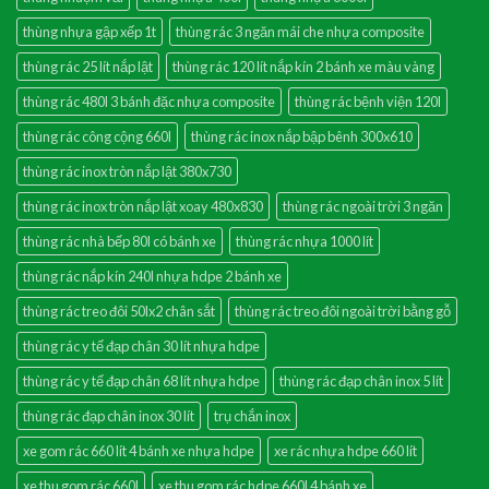
thùng nhựa gập xếp 1t
thùng rác 3 ngăn mái che nhựa composite
thùng rác 25 lít nắp lật
thùng rác 120 lít nắp kín 2 bánh xe màu vàng
thùng rác 480l 3 bánh đặc nhựa composite
thùng rác bệnh viện 120l
thùng rác công cộng 660l
thùng rác inox nắp bập bênh 300x610
thùng rác inox tròn nắp lật 380x730
thùng rác inox tròn nắp lật xoay 480x830
thùng rác ngoài trời 3 ngăn
thùng rác nhà bếp 80l có bánh xe
thùng rác nhựa 1000 lít
thùng rác nắp kín 240l nhựa hdpe 2 bánh xe
thùng rác treo đôi 50lx2 chân sắt
thùng rác treo đôi ngoài trời bằng gỗ
thùng rác y tế đạp chân 30 lít nhựa hdpe
thùng rác y tế đạp chân 68 lít nhựa hdpe
thùng rác đạp chân inox 5 lít
thùng rác đạp chân inox 30 lít
trụ chắn inox
xe gom rác 660 lít 4 bánh xe nhựa hdpe
xe rác nhựa hdpe 660 lít
xe thu gom rác 660l
xe thu gom rác hdpe 660l 4 bánh xe