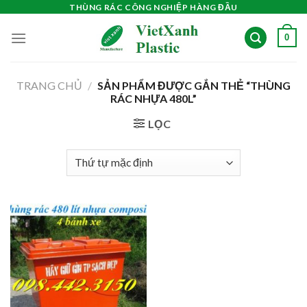
Skip
THÙNG RÁC CÔNG NGHIỆP HÀNG ĐẦU
to
0
content
TRANG CHỦ
/
SẢN PHẨM ĐƯỢC GẮN THẺ “THÙNG
RÁC NHỰA 480L”
LỌC