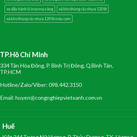
xe đẩy hành lý inox mạ vàng
xả kho thùng rác nhựa 120 lít
xả kho thùng rác nhựa 120 lít màu cam
TP.Hồ Chí Minh
334 Tân Hòa Đông, P. Bình Trị Đông, Q.Bình Tân,
TP.HCM
Hotline/Zalo/Viber: 098.442.3150
Email: huyen@congnghiepvietxanh.com.vn
Huế
Kiệt 344 Trưng Nữ Vương, P. Thủy Dương, TX. Hương