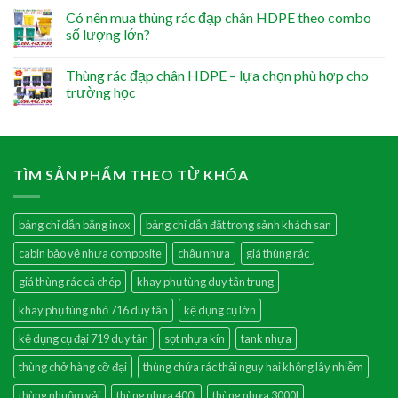
Có nên mua thùng rác đạp chân HDPE theo combo
số lượng lớn?
Thùng rác đạp chân HDPE – lựa chọn phù hợp cho
trường học
TÌM SẢN PHẨM THEO TỪ KHÓA
bảng chỉ dẫn bằng inox
bảng chỉ dẫn đặt trong sảnh khách sạn
cabin bảo vệ nhựa composite
chậu nhựa
giá thùng rác
giá thùng rác cá chép
khay phụ tùng duy tân trung
khay phụ tùng nhỏ 716 duy tân
kệ dụng cụ lớn
kệ dụng cụ đại 719 duy tân
sọt nhựa kín
tank nhựa
thùng chở hàng cỡ đại
thùng chứa rác thải nguy hại không lây nhiễm
thùng nhuộm vải
thùng nhựa 400l
thùng nhựa 3000l