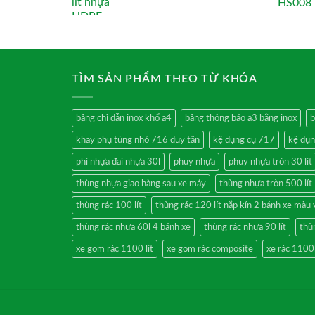
TÌM SẢN PHẨM THEO TỪ KHÓA
bảng chỉ dẫn inox khổ a4
bảng thông báo a3 bằng inox
b
khay phụ tùng nhỏ 716 duy tân
kệ dụng cụ 717
kệ dụn
phi nhựa đai nhựa 30l
phuy nhựa
phuy nhựa tròn 30 lít
thùng nhựa giao hàng sau xe máy
thùng nhựa tròn 500 lít
thùng rác 100 lít
thùng rác 120 lít nắp kín 2 bánh xe màu
thùng rác nhựa 60l 4 bánh xe
thùng rác nhựa 90 lít
thù
xe gom rác 1100 lít
xe gom rác composite
xe rác 1100