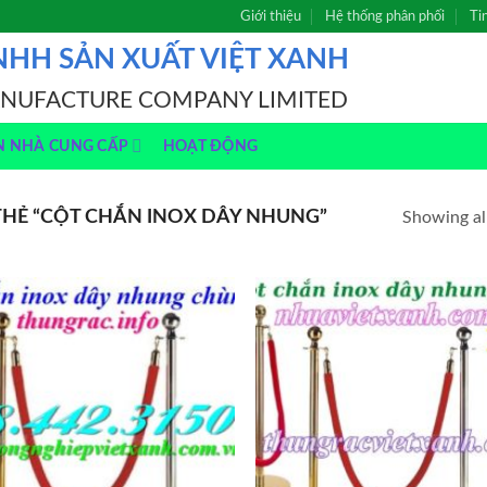
Giới thiệu
Hệ thống phân phối
Ti
NHH SẢN XUẤT VIỆT XANH
ANUFACTURE COMPANY LIMITED
N NHÀ CUNG CẤP
HOẠT ĐỘNG
HẺ “CỘT CHẮN INOX DÂY NHUNG”
Showing all