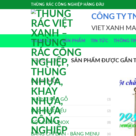
Skip
THÙNG RÁC CÔNG NGHIỆP HÀNG ĐẦU
to
CÔNG TY T
content
VIET XANH M
TRANG CHỦ
SẢN PHẨM
TIN TỨC
THÔNG TI
TRANG CHỦ
/
SẢN PHẨM ĐƯỢC GẮN T
DANH MỤC
THÙNG RÁC GỖ
(3)
BỤC PHÁT BIỂU
(2)
CỘT CHẮN INOX
(8)
BẢNG CHỈ DẪN - BẢNG MENU
(6)