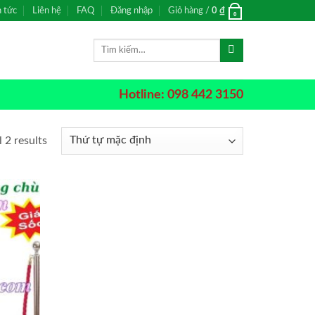
n tức
Liên hệ
FAQ
Đăng nhập
Giỏ hàng /
0
₫
0
Tìm
kiếm:
Hotline: 098 442 3150
 2 results