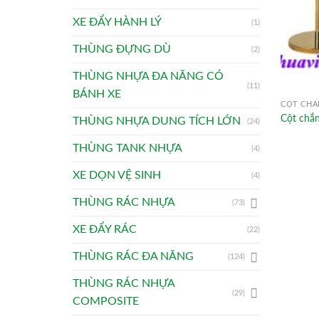
XE ĐẨY HÀNH LÝ
(1)
THÙNG ĐỰNG DÙ
(2)
THÙNG NHỰA ĐA NĂNG CÓ
(11)
BÁNH XE
CỘT CHẮ
Cột chắn
THÙNG NHỰA DUNG TÍCH LỚN
(24)
THÙNG TANK NHỰA
(4)
XE DỌN VỆ SINH
(4)
THÙNG RÁC NHỰA
(73)
XE ĐẨY RÁC
(22)
THÙNG RÁC ĐA NĂNG
(124)
THÙNG RÁC NHỰA
(29)
COMPOSITE