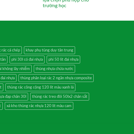
lựa chọn phù hợp cho
trường học
g rác cá chép
khay phụ tùng duy tân trung
 tân
phi 30l có đai nhựa
phi 50 lít đai nhựa
ại không lây nhiễm
thùng nhựa chứa nước
 đai nhựa
thùng phân loại rác 2 ngăn nhựa composite
t
thùng rác công cộng 120 lít màu xanh lá
hựa đạp chân 30l
thùng rác treo đôi 50lx2 chân sắt
t
xả kho thùng rác nhựa 120 lít màu cam