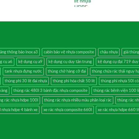
ảng thông báo inox a3
cabin bảo vệ nhựa composite
chậu nhựa
giá thùn
g cụ a6
kệ dụng cụ a9
kệ dụng cụ duy tân trung
kệ dụng cụ đại 719 duy
tank nhựa đựng nước
thùng chở hàng cỡ đại
thùng chứa rác thải nguy h
thùng phi 30 lít đai nhựa
thùng phi hóa chất 50 lít
thùng phi nhựa 50l có
 vàng
thùng rác 480l 3 bánh đặc nhựa composite
thùng rác bệnh viện 100 lí
ng rác nhựa hdpe 100l
thùng rác nhựa nhiều màu phân loại rác
thùng rác n
l nhựa hdpe 4 bánh xe
xe rác nhựa composite 660l
xe rác nhựa hdpe 660 lí