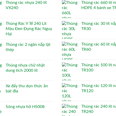
Thùng rác nhựa 240 lít
Thùng rác 660 lít 
VX240
HDPE 4 bánh xe T
Thùng Rác Y Tế 240 Lít
Thùng rác 30 lít nắ
Màu Đen Đựng Rác Nguy
TR30
Hại
Thùng rác 60 lít nắ
Thùng rác 2 ngăn nắp lật
TR60
thép
Thùng rác 100 lít n
Thùng nhựa chữ nhật
TR100
dung tích 2000 lít
Thùng rác 120 lít n
Xe đẩy thu dọn thức ăn
TR120
bát đĩa
Thùng rác 240 lít n
Sóng nhựa hở HS008
TR240