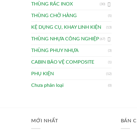
THÙNG RÁC INOX
(30)
THÙNG CHỞ HÀNG
(5)
KỆ DỤNG CỤ, KHAY LINH KIỆN
(13)
THÙNG NHỰA CÔNG NGHIỆP
(67)
THÙNG PHUY NHỰA
(3)
CABIN BẢO VỆ COMPOSITE
(1)
PHỤ KIỆN
(12)
Chưa phân loại
(0)
MỚI NHẤT
BÁN C