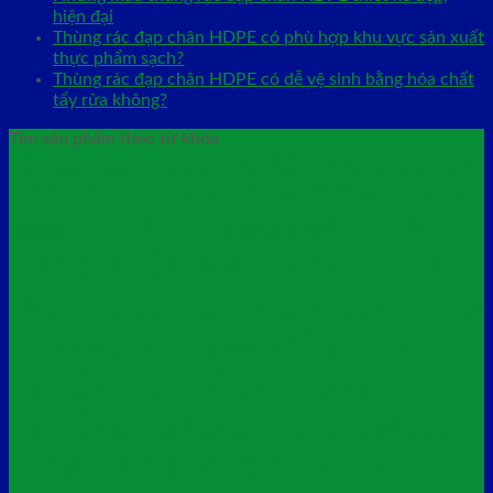
hiện đại
Thùng rác đạp chân HDPE có phù hợp khu vực sản xuất
thực phẩm sạch?
Thùng rác đạp chân HDPE có dễ vệ sinh bằng hóa chất
tẩy rửa không?
Tìm sản phẩm theo từ khóa
bảng chỉ dẫn inox khổ a4
bảng thông báo a3
bằng inox
bảng thông báo inox a3
cabin bảo vệ nhựa
chậu nhựa
khay phụ
composite
giá thùng rác cá chép
tùng duy tân trung
khay phụ tùng
nhỏ 716 duy tân
kệ dụng cụ 717
kệ
kệ dụng cụ
dụng cụ a6
kệ dụng cụ a9
duy tân trung
kệ dụng cụ đại 719
duy tân
phi 30l có đai nhựa
phi 50 lít đai
phuy nhựa
nhựa
phi nhựa đai nhựa 30l