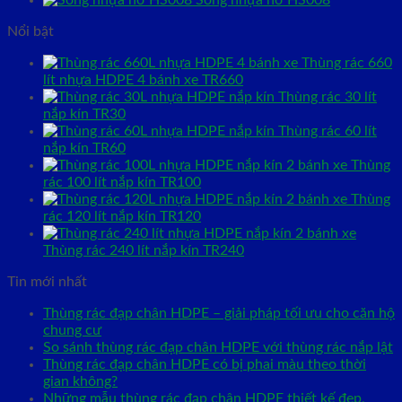
Sóng nhựa hở HS008
Nổi bật
Thùng rác 660
lít nhựa HDPE 4 bánh xe TR660
Thùng rác 30 lít
nắp kín TR30
Thùng rác 60 lít
nắp kín TR60
Thùng
rác 100 lít nắp kín TR100
Thùng
rác 120 lít nắp kín TR120
Thùng rác 240 lít nắp kín TR240
Tin mới nhất
Thùng rác đạp chân HDPE – giải pháp tối ưu cho căn hộ
chung cư
So sánh thùng rác đạp chân HDPE với thùng rác nắp lật
Thùng rác đạp chân HDPE có bị phai màu theo thời
gian không?
Những mẫu thùng rác đạp chân HDPE thiết kế đẹp,