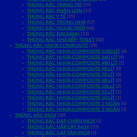
THÙNG RÁC TRANG TRÍ
(39)
THÙNG RÁC PHÂN LOẠI
(33)
THÙNG RÁC Y TẾ
(35)
THÙNG RÁC TRONG NHÀ
(57)
THÙNG RÁC NGOÀI TRỜI
(68)
THÙNG RÁC ĐẠI SẢNH
(33)
THÙNG RÁC NHÀ BẾP, TOILET
(42)
THÙNG RÁC NHỰA COMPOSITE
(29)
THÙNG RÁC NHỰA COMPOSITE 1000 LÍT
(4)
THÙNG RÁC NHỰA COMPOSITE 660 LÍT
(4)
THÙNG RÁC NHỰA COMPOSITE 480 LÍT
(2)
THÙNG RÁC NHỰA COMPOSITE 90 LÍT
(0)
THÙNG RÁC NHỰA COMPOSITE 70 LÍT
(0)
THÙNG RÁC NHỰA COMPOSITE 60 LÍT
(0)
THÙNG RÁC NHỰA COMPOSITE 50Lx2
(2)
THÙNG RÁC NHỰA COMPOSITE 55 LÍT
(2)
THÙNG RÁC NHỰA COMPOSITE 50 LÍT
(1)
THÙNG RÁC NHỰA COMPOSITE 2 NGĂN
(4)
THÙNG RÁC NHỰA COMPOSITE 3 NGĂN
(3)
THÙNG RÁC INOX
(30)
THÙNG RÁC ĐẠP CHÂN INOX
(1)
THÙNG RÁC NẮP LẬT INOX
(10)
THÙNG RÁC GẠT TÀN INOX
(3)