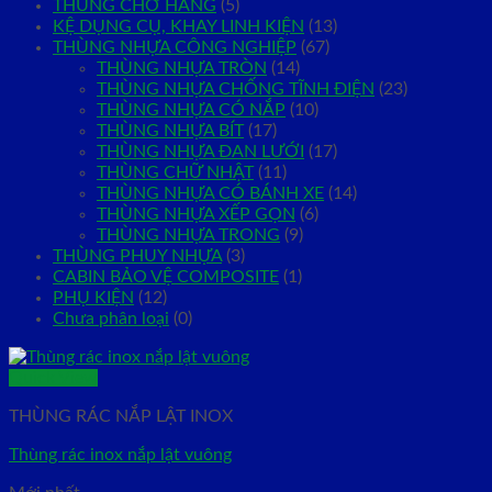
THÙNG CHỞ HÀNG
(5)
KỆ DỤNG CỤ, KHAY LINH KIỆN
(13)
THÙNG NHỰA CÔNG NGHIỆP
(67)
THÙNG NHỰA TRÒN
(14)
THÙNG NHỰA CHỐNG TĨNH ĐIỆN
(23)
THÙNG NHỰA CÓ NẮP
(10)
THÙNG NHỰA BÍT
(17)
THÙNG NHỰA ĐAN LƯỚI
(17)
THÙNG CHỮ NHẬT
(11)
THÙNG NHỰA CÓ BÁNH XE
(14)
THÙNG NHỰA XẾP GỌN
(6)
THÙNG NHỰA TRONG
(9)
THÙNG PHUY NHỰA
(3)
CABIN BẢO VỆ COMPOSITE
(1)
PHỤ KIỆN
(12)
Chưa phân loại
(0)
Quick View
THÙNG RÁC NẮP LẬT INOX
Thùng rác inox nắp lật vuông