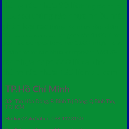
thùng rác nhựa 90 lít
thùng rác nhựa
thùng rác nhựa nhiều màu
hdpe 100l
phân loại rác
thùng rác nhựa đạp chân
30l
xe gom rác 1100 lít
xe
thùng rác treo đôi 50lx2 chân sắt
gom rác composite
xe rác 1100l nhựa hdpe
xe
4 bánh xe
xe rác nhựa composite 660l
rác nhựa hdpe 660 lít
xả kho
thùng rác nhựa 120 lít màu cam
TP.Hồ Chí Minh
334 Tân Hòa Đông, P. Bình Trị Đông, Q.Bình Tân,
TP.HCM
Hotline/Zalo/Viber: 098.442.3150