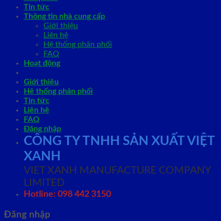
Tin tức
Thông tin nhà cung cấp
Giới thiệu
Liên hệ
Hệ thống phân phối
FAQ
Hoạt động
Giới thiệu
Hệ thống phân phối
Tin tức
Liên hệ
FAQ
Đăng nhập
CÔNG TY TNHH SẢN XUẤT VIỆT
XANH
VIET XANH MANUFACTURE COMPANY
LIMITED
Hotline: 098 442 3150
Đăng nhập