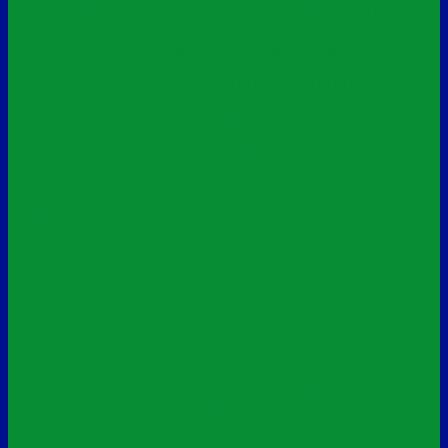
tank nhựa đựng
phuy nhựa tròn 30 lít
nước
thùng chở hàng cỡ đại
thùng chứa rác thải nguy hại không lây nhiễm
thùng nhựa chứa nước
thùng
nhựa giao hàng sau xe máy
thùng
nhựa tròn 500 lít
thùng phi 30 lít đai
nhựa
thùng phi hóa chất 50 lít
thùng phi
thùng phân loại
nhựa 50l có đai nhựa
rác 2 ngăn nhựa composite
thùng
rác 100 lít
thùng rác 120 lít nắp
kín 2 bánh xe màu vàng
thùng rác 480l 3 bánh đặc
thùng
thùng rác bệnh viện 100 lít
nhựa composite
rác công cộng 120 lít màu xanh lá
thùng rác nhựa 60l 4 bánh xe