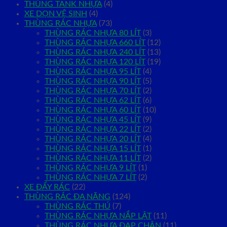
THÙNG TANK NHỰA
(4)
XE DỌN VỆ SINH
(4)
THÙNG RÁC NHỰA
(73)
THÙNG RÁC NHỰA 80 LÍT
(3)
THÙNG RÁC NHỰA 660 LÍT
(12)
THÙNG RÁC NHỰA 240 LÍT
(13)
THÙNG RÁC NHỰA 120 LÍT
(19)
THÙNG RÁC NHỰA 95 LÍT
(4)
THÙNG RÁC NHỰA 90 LÍT
(5)
THÙNG RÁC NHỰA 70 LÍT
(2)
THÙNG RÁC NHỰA 62 LÍT
(6)
THÙNG RÁC NHỰA 60 LÍT
(10)
THÙNG RÁC NHỰA 45 LÍT
(9)
THÙNG RÁC NHỰA 22 LÍT
(2)
THÙNG RÁC NHỰA 20 LÍT
(4)
THÙNG RÁC NHỰA 15 LÍT
(1)
THÙNG RÁC NHỰA 11 LÍT
(2)
THÙNG RÁC NHỰA 9 LÍT
(1)
THÙNG RÁC NHỰA 7 LÍT
(2)
XE ĐẨY RÁC
(22)
THÙNG RÁC ĐA NĂNG
(124)
THÙNG RÁC THÚ
(7)
THÙNG RÁC NHỰA NẮP LẬT
(11)
THÙNG RÁC NHỰA ĐẠP CHÂN
(11)