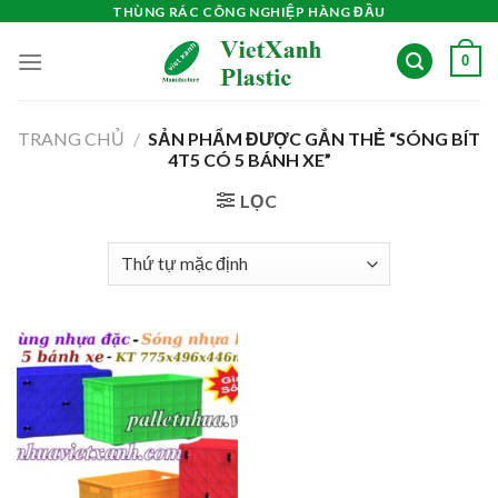
Skip
THÙNG RÁC CÔNG NGHIỆP HÀNG ĐẦU
to
0
content
TRANG CHỦ
/
SẢN PHẨM ĐƯỢC GẮN THẺ “SÓNG BÍT
4T5 CÓ 5 BÁNH XE”
LỌC