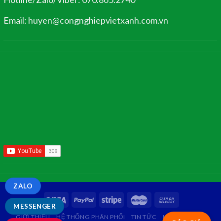
Email: huyen@congnghiepvietxanh.com.vn
ZALO
MESSENGER
GIỚI THIỆU
HỆ THỐNG PHÂN PHỐI
TIN TỨC
LIÊN HỆ
FAQ