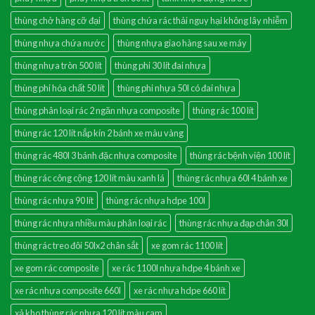
thùng chở hàng cỡ đại
thùng chứa rác thải nguy hại không lây nhiễm
thùng nhựa chứa nước
thùng nhựa giao hàng sau xe máy
thùng nhựa tròn 500 lít
thùng phi 30 lít đai nhựa
thùng phi hóa chất 50 lít
thùng phi nhựa 50l có đai nhựa
thùng phân loại rác 2 ngăn nhựa composite
thùng rác 100 lít
thùng rác 120 lít nắp kín 2 bánh xe màu vàng
thùng rác 480l 3 bánh đặc nhựa composite
thùng rác bệnh viện 100 lít
thùng rác công cộng 120 lít màu xanh lá
thùng rác nhựa 60l 4 bánh xe
thùng rác nhựa 90 lít
thùng rác nhựa hdpe 100l
thùng rác nhựa nhiều màu phân loại rác
thùng rác nhựa đạp chân 30l
thùng rác treo đôi 50lx2 chân sắt
xe gom rác 1100 lít
xe gom rác composite
xe rác 1100l nhựa hdpe 4 bánh xe
xe rác nhựa composite 660l
xe rác nhựa hdpe 660 lít
xả kho thùng rác nhựa 120 lít màu cam