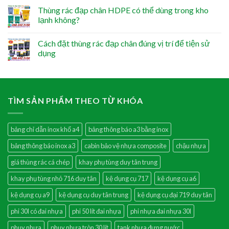
Thùng rác đạp chân HDPE có thể dùng trong kho
lạnh không?
Cách đặt thùng rác đạp chân đúng vị trí để tiện sử
dụng
TÌM SẢN PHẨM THEO TỪ KHÓA
bảng chỉ dẫn inox khổ a4
bảng thông báo a3 bằng inox
bảng thông báo inox a3
cabin bảo vệ nhựa composite
chậu nhựa
giá thùng rác cá chép
khay phụ tùng duy tân trung
khay phụ tùng nhỏ 716 duy tân
kệ dụng cụ 717
kệ dụng cụ a6
kệ dụng cụ a9
kệ dụng cụ duy tân trung
kệ dụng cụ đại 719 duy tân
phi 30l có đai nhựa
phi 50 lít đai nhựa
phi nhựa đai nhựa 30l
phuy nhựa
phuy nhựa tròn 30 lít
tank nhựa đựng nước