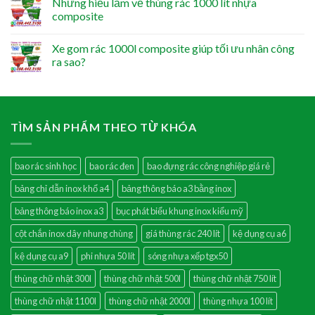
Những hiểu lầm về thùng rác 1000 lít nhựa
composite
Xe gom rác 1000l composite giúp tối ưu nhân công
ra sao?
TÌM SẢN PHẨM THEO TỪ KHÓA
bao rác sinh học
bao rác đen
bao đựng rác công nghiệp giá rẻ
bảng chỉ dẫn inox khổ a4
bảng thông báo a3 bằng inox
bảng thông báo inox a3
bục phát biểu khung inox kiểu mỹ
cột chắn inox dây nhung chùng
giá thùng rác 240 lít
kệ dụng cụ a6
kệ dụng cụ a9
phi nhựa 50 lít
sóng nhựa xếp tgx50
thùng chữ nhật 300l
thùng chữ nhật 500l
thùng chữ nhật 750 lít
thùng chữ nhật 1100l
thùng chữ nhật 2000l
thùng nhựa 100 lít