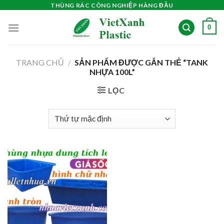
Skip
THÙNG RÁC CÔNG NGHIỆP HÀNG ĐẦU
to
0
content
TRANG CHỦ
/
SẢN PHẨM ĐƯỢC GẮN THẺ “TANK
NHỰA 100L”
LỌC