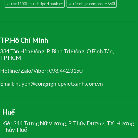
xe rác 1100l nhựa hdpe 4 bánh xe
xe rác nhựa composite 660l
TP.Hồ Chí Minh
334 Tân Hòa Đông, P. Bình Trị Đông, Q.Bình Tân,
TP.HCM
Hotline/Zalo/Viber: 098.442.3150
Email: huyen@congnghiepvietxanh.com.vn
Huế
Kiệt 344 Trưng Nữ Vương, P. Thủy Dương, TX. Hương
Thủy, Huế