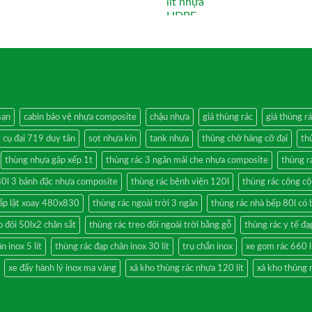
sạn
cabin bảo vệ nhựa composite
chậu nhựa
giá thùng rác
giá thùng r
 cụ đại 719 duy tân
sọt nhựa kín
tank nhựa
thùng chở hàng cỡ đại
th
thùng nhựa gập xếp 1t
thùng rác 3 ngăn mái che nhựa composite
thùng rá
80l 3 bánh đặc nhựa composite
thùng rác bệnh viện 120l
thùng rác công c
nắp lật xoay 480x830
thùng rác ngoài trời 3 ngăn
thùng rác nhà bếp 80l có 
o đôi 50lx2 chân sắt
thùng rác treo đôi ngoài trời bằng gỗ
thùng rác y tế đạ
n inox 5 lít
thùng rác đạp chân inox 30 lít
trụ chắn inox
xe gom rác 660 l
xe đẩy hành lý inox mạ vàng
xả kho thùng rác nhựa 120 lít
xả kho thùng 