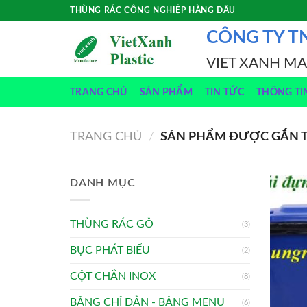
Skip
THÙNG RÁC CÔNG NGHIỆP HÀNG ĐẦU
to
CÔNG TY T
content
VIET XANH M
TRANG CHỦ
SẢN PHẨM
TIN TỨC
THÔNG TI
TRANG CHỦ
/
SẢN PHẨM ĐƯỢC GẮN TH
DANH MỤC
THÙNG RÁC GỖ
(3)
BỤC PHÁT BIỂU
(2)
CỘT CHẮN INOX
(8)
BẢNG CHỈ DẪN - BẢNG MENU
(6)