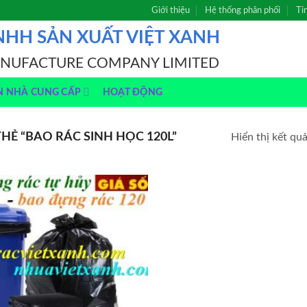
Giới thiệu
Hệ thống phân phối
Ti
NHH SẢN XUẤT VIỆT XANH
ANUFACTURE COMPANY LIMITED
N NHÀ CUNG CẤP
HOẠT ĐỘNG
Ẻ “BAO RÁC SINH HỌC 120L”
Hiển thị kết qu