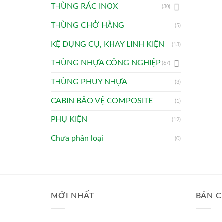
THÙNG RÁC INOX
(30)
THÙNG CHỞ HÀNG
(5)
KỆ DỤNG CỤ, KHAY LINH KIỆN
(13)
THÙNG NHỰA CÔNG NGHIỆP
(67)
THÙNG PHUY NHỰA
(3)
CABIN BẢO VỆ COMPOSITE
(1)
PHỤ KIỆN
(12)
Chưa phân loại
(0)
MỚI NHẤT
BÁN C