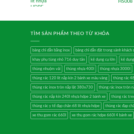
TÌM SẢN PHẨM THEO TỪ KHÓA
bảng chỉ dẫn bằng inox
bảng chỉ dẫn đặt trong sảnh khách 
khay phụ tùng nhỏ 716 duy tân
kệ dụng cụ lớn
kệ dụng
thùng nhuộm vải
thùng nhựa 400l
thùng nhựa 3000l
thùng rác 120 lít nắp kín 2 bánh xe màu vàng
thùng rác 4
thùng rác inox tròn nắp lật 380x730
thùng rác inox tròn 
thùng rác nắp kín 240l nhựa hdpe 2 bánh xe
thùng rác tre
thùng rác y tế đạp chân 68 lít nhựa hdpe
thùng rác đạp châ
xe thu gom rác 660l
xe thu gom rác hdpe 660l 4 bánh xe