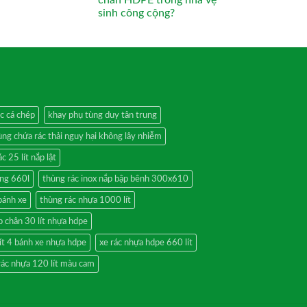
chân HDPE trong nhà vệ
sinh công cộng?
ác cá chép
khay phụ tùng duy tân trung
ùng chứa rác thải nguy hại không lây nhiễm
c 25 lít nắp lật
ộng 660l
thùng rác inox nắp bập bênh 300x610
bánh xe
thùng rác nhựa 1000 lít
p chân 30 lít nhựa hdpe
ít 4 bánh xe nhựa hdpe
xe rác nhựa hdpe 660 lít
rác nhựa 120 lít màu cam