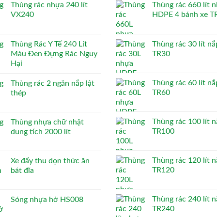
Thùng rác nhựa 240 lít
Thùng rác 660 lít 
VX240
HDPE 4 bánh xe T
Thùng Rác Y Tế 240 Lít
Thùng rác 30 lít nắ
Màu Đen Đựng Rác Nguy
TR30
Hại
Thùng rác 60 lít nắ
Thùng rác 2 ngăn nắp lật
TR60
thép
Thùng rác 100 lít n
Thùng nhựa chữ nhật
TR100
dung tích 2000 lít
Thùng rác 120 lít n
Xe đẩy thu dọn thức ăn
TR120
bát đĩa
Thùng rác 240 lít n
Sóng nhựa hở HS008
TR240