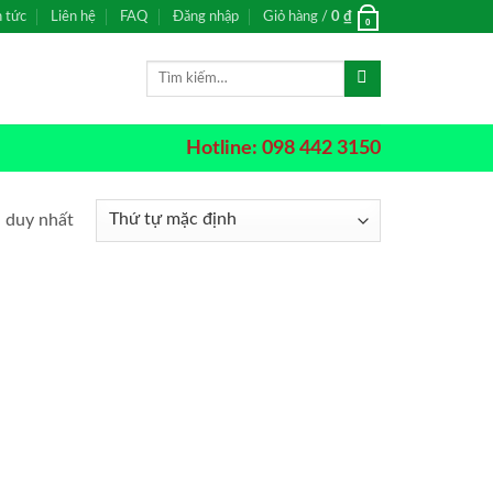
n tức
Liên hệ
FAQ
Đăng nhập
Giỏ hàng /
0
₫
0
Tìm
kiếm:
Hotline: 098 442 3150
ả duy nhất