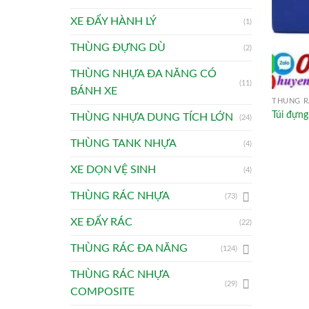
XE ĐẨY HÀNH LÝ
(1)
THÙNG ĐỰNG DÙ
(2)
THÙNG NHỰA ĐA NĂNG CÓ
(11)
BÁNH XE
THÙNG R
Túi đựng
THÙNG NHỰA DUNG TÍCH LỚN
(24)
THÙNG TANK NHỰA
(4)
XE DỌN VỆ SINH
(4)
THÙNG RÁC NHỰA
(73)
XE ĐẨY RÁC
(22)
THÙNG RÁC ĐA NĂNG
(124)
THÙNG RÁC NHỰA
(29)
COMPOSITE