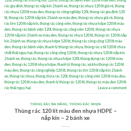
120l
,
thùng rác trường học 120 lít
,
thùng rác bệnh viện 120 lít màu đen
,
thùng
rác gia đình
,
thùng rác nắp kín 2 bánh xe
,
thùng rác nhựa 120 lít giá rẻ
,
thùng
rác nhựa 120 lít màu đen
,
thùng rác công nghiệp 120l
,
thùng rác gia đình 120
lít
,
thùng rác 120 lít nắp kín 2 bánh xe màu đen
,
thùng rác nhựa giá rẻ
,
thùng
rác lớn 120 lít nắp kín
,
thùng rác công viên
,
thùng rác nhựa hdpe 120 lít màu
đen
,
thùng rác bệnh viện 120l
,
thùng rác công viên 120 lít
,
thùng rác nhựa
120 lít nắp kín 2 bánh xe màu đen
,
thùng rác nhựa 120 lít
,
thùng rác 120 lít nắp
kín 2 bánh xe
,
thùng rác nhựa hdpe 120 lít
,
thùng rác công cộng 120 lít màu
đen
,
thùng rác bệnh viện
,
thanh lý thùng rác nhựa
,
thùng rác y tế 120 lít chứa
chất thải nguy hại
,
thùng rác công cộng 120 lít
,
thùng rác nhựa 120 lít nắp kín
2 bánh xe
,
thùng rác
,
thùng rác nhựa hdpe 120l
,
thùng đựng rác 120 lít màu
đen
,
thùng rác 120 lít nhựa hdpe
,
thanh lý thùng rác
,
xả kho thùng rác 120 lít
màu đen
,
thùng rác công nghiệp 120 lít
,
thùng rác lớn 120 lít nắp kín 2 bánh
xe
,
thùng rác nhựa
,
thùng chứa rác 120l
,
thùng rác công viên 120 lít màu đen
,
thùng rác 120 lít màu đen
,
thanh lý thùng rác 120 lít
,
thùng rác màu đen 120 lít
rác thải nguy hại
Leave a comment
THÙNG RÁC ĐA NĂNG
,
THÙNG RÁC NHỰA
Thùng rác 120 lít màu đen nhựa HDPE –
nắp kín – 2 bánh xe