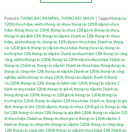
Posted in
THÙNG RÁC ĐA NĂNG
,
THÙNG RÁC NHỰA
|
Tagged
thùng rác
120 lít nhựa hdpe
,
xả kho thùng rác nhựa
,
thùng rác 120 lít nắp kín nhựa
hdpe
,
thùng chứa rác 120 lít
,
thùng rác nhựa 120l giá rẻ
,
thùng rác nhựa
,
thùng rác gia đình 120l
,
thùng rác nắp kín 2 bánh xe 120l
,
thùng rác nhựa
hdpe
,
xả kho thùng rác
,
thùng rác 120l nắp kín nhựa hdpe 2 bánh xe
,
thùng
rác 120 lít giá rẻ
,
thùng rác nắp kín nhựa hdpe
,
thùng chứa rác
,
thùng rác
trường học 120l
,
thùng rác nắp kín 2 bánh xe nhựa hdpe 120l
,
thùng rác công
cộng
,
xả kho thùng rác 120 lít
,
thùng rác 120 lít nắp kín nhựa hdpe 2 bánh xe
,
thùng rác 2 bánh xe
,
thùng rác nắp kín 2 bánh xe nhựa hdpe
,
thùng đựng rác
,
thùng rác công viên 120l
,
thùng rác nắp kín 2 bánh xe 120 lít
,
thùng rác công
nghiệp
,
xả kho thùng rác nhựa 120 lít
,
thùng rác nắp kín
,
thanh lý thùng
rác120 lít
,
thùng rác 120l
,
thùng rác bệnh viện 120 lít
,
thùng rác nắp kín 2
bánh xe nhựa hdpe 120 lít
,
thùng rác giá rẻ
,
thùng rác nắp kín 2 bánh xe
,
thùng đựng rác 120 lít
,
thùng rác 120l giá rẻ
,
thùng rác 120 lít
,
thùng rác
trường học 120 lít
,
thùng rác nắp kín 120l nhựa hdpe 2 bánh xe
,
thùng rác gia
đình
,
thùng rác lớn 120 lít nắp kín
,
thùng rác nhựa 120 lít giá rẻ
,
thùng rác nắp
kín 120l
,
thùng rác nhựa 120l
,
thùng rác gia đình 120 lít
,
thùng rác nắp kín 120
lít nhựa hdpe 2 bánh xe
,
thùng rác nhựa giá rẻ
,
thùng rác 120 lít nắp kín 2
bánh xe
,
thùng rác công viên
,
thùng rác nắp kín 120 lít
,
thùng rác công cộng
120l
,
thùng rác công viên 120 lít
,
thùng rác nắp kín nhựa hdpe 120l 2 bánh xe
,