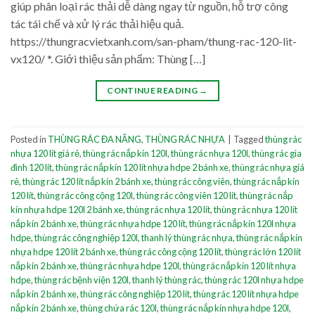
giúp phân loại rác thải dễ dàng ngay từ nguồn, hỗ trợ công
tác tái chế và xử lý rác thải hiệu quả.
https://thungracvietxanh.com/san-pham/thung-rac-120-lit-
vx120/ *. Giới thiệu sản phẩm: Thùng […]
CONTINUE READING
→
Posted in
THÙNG RÁC ĐA NĂNG
,
THÙNG RÁC NHỰA
|
Tagged
thùng rác
nhựa 120 lít giá rẻ
,
thùng rác nắp kín 120l
,
thùng rác nhựa 120l
,
thùng rác gia
đình 120 lít
,
thùng rác nắp kín 120 lít nhựa hdpe 2 bánh xe
,
thùng rác nhựa giá
rẻ
,
thùng rác 120 lít nắp kín 2 bánh xe
,
thùng rác công viên
,
thùng rác nắp kín
120 lít
,
thùng rác công cộng 120l
,
thùng rác công viên 120 lít
,
thùng rác nắp
kín nhựa hdpe 120l 2 bánh xe
,
thùng rác nhựa 120 lít
,
thùng rác nhựa 120 lít
nắp kín 2 bánh xe
,
thùng rác nhựa hdpe 120 lít
,
thùng rác nắp kín 120l nhựa
hdpe
,
thùng rác công nghiệp 120l
,
thanh lý thùng rác nhựa
,
thùng rác nắp kín
nhựa hdpe 120 lít 2 bánh xe
,
thùng rác công cộng 120 lít
,
thùng rác lớn 120 lít
nắp kín 2 bánh xe
,
thùng rác nhựa hdpe 120l
,
thùng rác nắp kín 120 lít nhựa
hdpe
,
thùng rác bệnh viện 120l
,
thanh lý thùng rác
,
thùng rác 120l nhựa hdpe
nắp kín 2 bánh xe
,
thùng rác công nghiệp 120 lít
,
thùng rác 120 lít nhựa hdpe
nắp kín 2 bánh xe
,
thùng chứa rác 120l
,
thùng rác nắp kín nhựa hdpe 120l
,