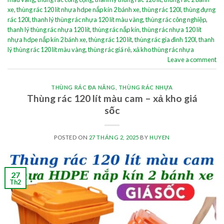
xe
,
thùng rác 120 lít nhựa hdpe nắp kín 2 bánh xe
,
thùng rác 120l
,
thùng đựng
rác 120l
,
thanh lý thùng rác nhựa 120 lít màu vàng
,
thùng rác công nghiệp
,
thanh lý thùng rác nhựa 120 lít
,
thùng rác nắp kín
,
thùng rác nhựa 120 lít
nhựa hdpe nắp kín 2 bánh xe
,
thùng rác 120 lít
,
thùng rác gia đình 120l
,
thanh
lý thùng rác 120 lít màu vàng
,
thùng rác giá rẻ
,
xả kho thùng rác nhựa
Leave a comment
THÙNG RÁC ĐA NĂNG
,
THÙNG RÁC NHỰA
Thùng rác 120 lít màu cam – xả kho giá
sốc
POSTED ON
27 THÁNG 2, 2025
BY
HUYEN
27
Th2