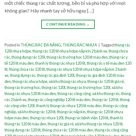
một chiếc thùng rác chất lượng, bền bỉ và phù hợp với mọi
không gian? Hãy nhanh tay sở hữu ngay […]
CONTINUE READING
→
Posted in
THÙNG RÁC ĐA NĂNG
,
THÙNG RÁC NHỰA
|
Tagged
thùng rác
120l nhựa hdpe
,
thùng rác 120 lít nhựa hdpe nắp kín 2 bánh xe
,
thùng chứa
rác
,
thùng đựng rác 120l
,
thùng rác trường học 120 lít màu đen
,
thùng rác y
tế 120 lít màu đen
,
thanh lý thùng rác nhựa 120 lít
,
thùng rác y tế màu đen 120
lít
,
thùng chứa rác 120 lít
,
thùng rác nhựa 120 lít nhựa hdpe nắp kín 2 bánh
xe
,
thùng đựng rác
,
thùng rác gia đình 120l
,
thùng rác gia đình 120 lít màu
đen
,
thùng rác nhựa hdpe
,
xả kho thùng rác nhựa
,
thùng rác 120 lít giá rẻ
,
thùng rác trướng học
,
thùng rác 120l
,
thùng rác trường học 120l
,
xả kho
thùng rác nhựa 120 lít màu đen
,
thùng rác công cộng
,
xả kho thùng rác
,
thùng
rác 2 bánh xe
,
thùng rác công nghiệp 120 lít màu đen
,
thùng rác 120 lít
,
thùng
rác công viên 120l
,
thanh lý thùng rác nhựa 120 lít màu đen
,
thùng rác công
nghiệp
,
xả kho thùng rác 120 lít
,
thùng rác nắp kín
,
thùng rác 120 lít nhựa
hdpe màu đen
,
thùng rác nhựa 120l
,
thùng rác bệnh viện 120 lít
,
thanh lý
thùng rác 120 lít màu đen
,
thùng rác giá rẻ
,
xả kho thùng rác nhựa 120 lít
,
thùng đựng rác 120 lít
,
thùng chứa rác 120 lít màu đen
,
thùng rác công cộng