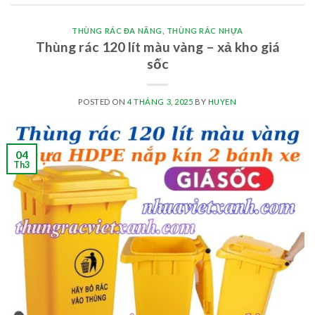
THÙNG RÁC ĐA NĂNG
,
THÙNG RÁC NHỰA
Thùng rác 120 lít màu vàng – xả kho giá
sốc
POSTED ON
4 THÁNG 3, 2025
BY
HUYEN
04
Th3