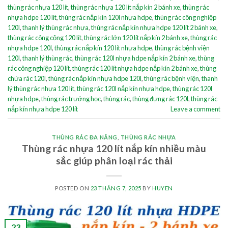
thùng rác nhựa 120 lít
,
thùng rác nhựa 120 lít nắp kín 2 bánh xe
,
thùng rác
nhựa hdpe 120 lít
,
thùng rác nắp kín 120l nhựa hdpe
,
thùng rác công nghiệp
120l
,
thanh lý thùng rác nhựa
,
thùng rác nắp kín nhựa hdpe 120 lít 2 bánh xe
,
thùng rác công cộng 120 lít
,
thùng rác lớn 120 lít nắp kín 2 bánh xe
,
thùng rác
nhựa hdpe 120l
,
thùng rác nắp kín 120 lít nhựa hdpe
,
thùng rác bệnh viện
120l
,
thanh lý thùng rác
,
thùng rác 120l nhựa hdpe nắp kín 2 bánh xe
,
thùng
rác công nghiệp 120 lít
,
thùng rác 120 lít nhựa hdpe nắp kín 2 bánh xe
,
thùng
chứa rác 120l
,
thùng rác nắp kín nhựa hdpe 120l
,
thùng rác bệnh viện
,
thanh
lý thùng rác nhựa 120 lít
,
thùng rác 120l nắp kín nhựa hdpe
,
thùng rác 120l
nhựa hdpe
,
thùng rác trướng học
,
thùng rác
,
thùng đựng rác 120l
,
thùng rác
nắp kín nhựa hdpe 120 lít
Leave a comment
THÙNG RÁC ĐA NĂNG
,
THÙNG RÁC NHỰA
Thùng rác nhựa 120 lít nắp kín nhiều màu
sắc giúp phân loại rác thải
POSTED ON
23 THÁNG 7, 2025
BY
HUYEN
23