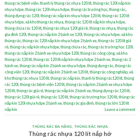
thùng rác bệnh viện
,
thanh lý thùng rác nhựa 120 lít
,
thùng rác 120l nắp kín
nhựa hdpe
,
thùng rác 120l nhựa hdpe
,
thùng rác trướng học
,
thùng rác
,
thùng đựng rác 120l
,
thùng rác nắp kín nhựa hdpe 120 lít
,
thùng rác 120 lít
nhựa hdpe
,
xả kho thùng rác nhựa
,
thùng rác 120 lít nắp kín nhựa hdpe
,
thùng chứa rác 120 lít
,
thùng rác nhựa 120l giá rẻ
,
thùng rác nhựa
,
thùng rác
gia đình 120l
,
thùng rác nắp kín 2 bánh xe 120l
,
thùng rác nhựa hdpe
,
xả kho
thùng rác
,
thùng rác 120l nắp kín nhựa hdpe 2 bánh xe
,
thùng rác 120 lít giá
rẻ
,
thùng rác nắp kín nhựa hdpe
,
thùng chứa rác
,
thùng rác trường học 120l
,
thùng rác nắp kín 2 bánh xe nhựa hdpe 120l
,
thùng rác công cộng
,
xả kho
thùng rác 120 lít
,
thùng rác 120 lít nắp kín nhựa hdpe 2 bánh xe
,
thùng rác 2
bánh xe
,
thùng rác nắp kín 2 bánh xe nhựa hdpe
,
thùng đựng rác
,
thùng rác
công viên 120l
,
thùng rác nắp kín 2 bánh xe 120 lít
,
thùng rác công nghiệp
,
xả
kho thùng rác nhựa 120 lít
,
thùng rác nắp kín
,
thanh lý thùng rác120 lít
,
thùng
rác 120l
,
thùng rác bệnh viện 120 lít
,
thùng rác nắp kín 2 bánh xe nhựa hdpe
120 lít
,
thùng rác giá rẻ
,
thùng rác nắp kín 2 bánh xe
,
thùng đựng rác 120 lít
,
thùng rác 120l giá rẻ
,
thùng rác 120 lít
,
thùng rác trường học 120 lít
,
thùng rác
nắp kín 120l nhựa hdpe 2 bánh xe
,
thùng rác gia đình
,
thùng rác lớn 120 lít
nắp kín
Leave a comment
THÙNG RÁC ĐA NĂNG
,
THÙNG RÁC NHỰA
Thùng rác nhựa 120 lít nắp hở