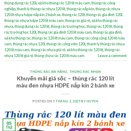
thùng đựng rác 120l
,
xả kho thùng rác 120 lít màu cam
,
thùng rác công
nghiệp
,
thanh lý thùng rác nhựa 120 lít
,
thùng rác nắp kín
,
thùng rác nhựa
120 lít nhựa hdpe nắp kín 2 bánh xe
,
thùng rác 120l
,
thùng rác gia đình 120l
,
thùng rác nhựa hdpe 120 lít màu cam
,
thùng rác giá rẻ
,
xả kho thùng rác
nhựa
,
thùng đựng rác 120 lít
,
thùng rác trướng học
,
thùng rác 120 lít
,
thùng
rác trường học 120l
,
thùng rác gia đình 120 lít màu cam
,
thùng rác gia đình
,
xả kho thùng rác
,
thùng rác 120 lít màu cam
,
thùng rác công cộng 120 lít màu
cam
,
thùng rác nhựa 120l
,
thùng rác công viên 120l
,
thanh lý thùng rác nhựa
120 lít màu cam
,
thùng rác nhựa giá rẻ
,
xả kho thùng rác 120 lít
,
thùng rác
nhựa 120 lít giá rẻ
,
thùng chứa rác 120 lít màu cam
Leave a comment
THÙNG RÁC ĐA NĂNG
,
THÙNG RÁC NHỰA
Khuyến mãi giá sốc – thùng rác 120 lít
màu đen nhựa HDPE nắp kín 2 bánh xe
POSTED ON
5 THÁNG 2, 2025
BY
HUYEN
05
Th2