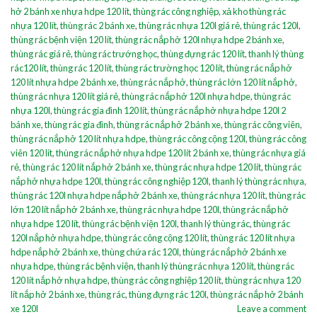
hở 2 bánh xe nhựa hdpe 120 lít
,
thùng rác công nghiệp
,
xả kho thùng rác
nhựa 120 lít
,
thùng rác 2 bánh xe
,
thùng rác nhựa 120l giá rẻ
,
thùng rác 120l
,
thùng rác bệnh viện 120 lít
,
thùng rác nắp hở 120l nhựa hdpe 2 bánh xe
,
thùng rác giá rẻ
,
thùng rác trướng học
,
thùng đựng rác 120 lít
,
thanh lý thùng
rác120 lít
,
thùng rác 120 lít
,
thùng rác trường học 120 lít
,
thùng rác nắp hở
120 lít nhựa hdpe 2 bánh xe
,
thùng rác nắp hở
,
thùng rác lớn 120 lít nắp hở
,
thùng rác nhựa 120 lít giá rẻ
,
thùng rác nắp hở 120l nhựa hdpe
,
thùng rác
nhựa 120l
,
thùng rác gia đình 120 lít
,
thùng rác nắp hở nhựa hdpe 120l 2
bánh xe
,
thùng rác gia đình
,
thùng rác nắp hở 2 bánh xe
,
thùng rác công viên
,
thùng rác nắp hở 120 lít nhựa hdpe
,
thùng rác công cộng 120l
,
thùng rác công
viên 120 lít
,
thùng rác nắp hở nhựa hdpe 120 lít 2 bánh xe
,
thùng rác nhựa giá
rẻ
,
thùng rác 120 lít nắp hở 2 bánh xe
,
thùng rác nhựa hdpe 120 lít
,
thùng rác
nắp hở nhựa hdpe 120l
,
thùng rác công nghiệp 120l
,
thanh lý thùng rác nhựa
,
thùng rác 120l nhựa hdpe nắp hở 2 bánh xe
,
thùng rác nhựa 120 lít
,
thùng rác
lớn 120 lít nắp hở 2 bánh xe
,
thùng rác nhựa hdpe 120l
,
thùng rác nắp hở
nhựa hdpe 120 lít
,
thùng rác bệnh viện 120l
,
thanh lý thùng rác
,
thùng rác
120l nắp hở nhựa hdpe
,
thùng rác công cộng 120 lít
,
thùng rác 120 lít nhựa
hdpe nắp hở 2 bánh xe
,
thùng chứa rác 120l
,
thùng rác nắp hở 2 bánh xe
nhựa hdpe
,
thùng rác bệnh viện
,
thanh lý thùng rác nhựa 120 lít
,
thùng rác
120 lít nắp hở nhựa hdpe
,
thùng rác công nghiệp 120 lít
,
thùng rác nhựa 120
lít nắp hở 2 bánh xe
,
thùng rác
,
thùng đựng rác 120l
,
thùng rác nắp hở 2 bánh
xe 120l
Leave a comment