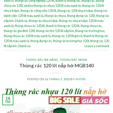
xanh lá
,
thùng rác công nghiệp 120 lít
,
thanh lý thùng rác
,
thùng rác
,
thùng
chứa rác 120l
,
xả kho thùng rác nhựa 120 lít màu xanh lá
,
thùng rác 120 lít
nhựa hdpe
,
thùng rác công viên 120 lít
,
thùng rác 120l nhựa hdpe
,
thùng rác
bệnh viện 120 lít màu xanh lá
,
thùng rác nhựa
,
thùng đựng rác 120l
,
thùng rác
nắp kín 2 bánh xe
,
thùng rác nhựa hdpe
,
thùng rác nhựa hdpe 120 lít màu
xanh lá
,
thùng chứa rác 120 lít
,
thanh lý thùng rác 120 lít
,
thùng chứa rác
,
thùng rác gia đình 120l
,
thùng rác lớn 120 lít nắp kín
,
thùng rác trường học
,
thùng chứa rác 120 lít màu xanh lá
,
thùng rác 120 lít giá rẻ
,
thanh lý thùng rác
120 lít màu xanh lá
,
thùng đựng rác
,
thùng rác trường học 120l
,
thùng rác 120
lít nắp kín 2 bánh xe
Leave a comment
THÙNG RÁC ĐA NĂNG
,
THÙNG RÁC NHỰA
Thùng rác 120 lít nắp hở MGB140
POSTED ON
16 THÁNG 5, 2023
BY
HUYEN
16
Th5