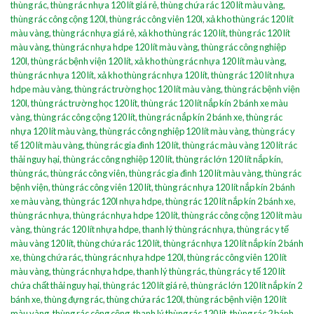
thùng rác
,
thùng rác nhựa 120 lít giá rẻ
,
thùng chứa rác 120 lít màu vàng
,
thùng rác công cộng 120l
,
thùng rác công viên 120l
,
xả kho thùng rác 120 lít
màu vàng
,
thùng rác nhựa giá rẻ
,
xả kho thùng rác 120 lít
,
thùng rác 120 lít
màu vàng
,
thùng rác nhựa hdpe 120 lít màu vàng
,
thùng rác công nghiệp
120l
,
thùng rác bệnh viện 120 lít
,
xả kho thùng rác nhựa 120 lít màu vàng
,
thùng rác nhựa 120 lít
,
xả kho thùng rác nhựa 120 lít
,
thùng rác 120 lít nhựa
hdpe màu vàng
,
thùng rác trường học 120 lít màu vàng
,
thùng rác bệnh viện
120l
,
thùng rác trường học 120 lít
,
thùng rác 120 lít nắp kín 2 bánh xe màu
vàng
,
thùng rác công cộng 120 lít
,
thùng rác nắp kín 2 bánh xe
,
thùng rác
nhựa 120 lít màu vàng
,
thùng rác công nghiệp 120 lít màu vàng
,
thùng rác y
tế 120 lít màu vàng
,
thùng rác gia đình 120 lít
,
thùng rác màu vàng 120 lít rác
thải nguy hại
,
thùng rác công nghiệp 120 lít
,
thùng rác lớn 120 lít nắp kín
,
thùng rác
,
thùng rác công viên
,
thùng rác gia đình 120 lít màu vàng
,
thùng rác
bệnh viện
,
thùng rác công viên 120 lít
,
thùng rác nhựa 120 lít nắp kín 2 bánh
xe màu vàng
,
thùng rác 120l nhựa hdpe
,
thùng rác 120 lít nắp kín 2 bánh xe
,
thùng rác nhựa
,
thùng rác nhựa hdpe 120 lít
,
thùng rác công cộng 120 lít màu
vàng
,
thùng rác 120 lít nhựa hdpe
,
thanh lý thùng rác nhựa
,
thùng rác y tế
màu vàng 120 lít
,
thùng chứa rác 120 lít
,
thùng rác nhựa 120 lít nắp kín 2 bánh
xe
,
thùng chứa rác
,
thùng rác nhựa hdpe 120l
,
thùng rác công viên 120 lít
màu vàng
,
thùng rác nhựa hdpe
,
thanh lý thùng rác
,
thùng rác y tế 120 lít
chứa chất thải nguy hại
,
thùng rác 120 lít giá rẻ
,
thùng rác lớn 120 lít nắp kín 2
bánh xe
,
thùng đựng rác
,
thùng chứa rác 120l
,
thùng rác bệnh viện 120 lít
màu vàng
,
thùng rác công cộng
,
thanh lý thùng rác 120 lít
,
thùng rác 2 bánh