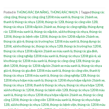
Posted in
THÙNG RÁC ĐA NĂNG
,
THÙNG RÁC NHỰA
|
Tagged
thùng rác
công cộng
,
thùng rác công cộng 120 lít màu xanh lá
,
thùng rác 2 bánh xe
,
thanh lý thùng rác nhựa 120 lít
,
thùng rác 120l
,
thùng rác công viên 120l
,
thùng rác nhựa 120 lít nắp kín 2 bánh xe
,
thùng rác công nghiệp
,
thùng đựng
rác 120 lít màu xanh lá
,
thùng rác nắp kín
,
xả kho thùng rác nhựa
,
thùng rác
120 lít
,
thùng rác bệnh viện 120 lít
,
thùng rác lớn 120 lít nắp kín 2 bánh xe
,
thùng rác giá rẻ
,
thùng rác trường học 120 lít màu xanh lá
,
thùng đựng rác
120 lít
,
xả kho thùng rác
,
thùng rác nhựa 120l
,
thùng rác trường học 120 lít
,
thùng rác nhựa 120 lít nắp kín 2 bánh xe màu xanh lá
,
thùng rác gia đình
,
thùng rác công nghiệp 120 lít màu xanh lá
,
thùng rác nhựa 120 lít giá rẻ
,
xả
kho thùng rác 120 lít màu xanh lá
,
thùng rác công cộng 120l
,
thùng rác gia
đình 120 lít
,
thùng rác 120 lít nắp kín 2 bánh xe màu xanh lá
,
thùng rác nhựa
giá rẻ
,
thùng rác gia đình 120 lít màu xanh lá
,
thùng rác công viên
,
thanh lý
thùng rác nhựa 120 lít màu xanh lá
,
thùng rác công nghiệp 120l
,
thùng rác
120 lít nhựa hdpe màu xanh lá
,
thùng rác 120 lít nhựa hdpe nắp kín 2 bánh xe
,
thùng rác nhựa 120 lít
,
thanh lý thùng rác nhựa
,
thùng rác nhựa hdpe 120 lít
,
xả kho thùng rác 120 lít
,
thùng rác bệnh viện 120l
,
thùng rác nhựa 120 lít màu
xanh lá
,
thùng rác nhựa 120 lít nhựa hdpe nắp kín 2 bánh xe
,
thùng rác công
cộng 120 lít
,
thùng rác công viên 120 lít màu xanh lá
,
thùng rác nhựa hdpe
120l
,
xả kho thùng rác nhựa 120 lít
,
thùng rác bệnh viện
,
thùng rác 120 lít màu