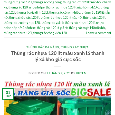
thùng đựng rác 120l
,
thùng rác công cộng
,
thùng rác lớn 120 lít nắp hở 2 bánh
xe
,
thùng rác 120l nhựa hdpe
,
thùng rác nhựa 120 lít nắp hở mgb140
,
thùng
rác 120l
,
thùng rác gia đình 120l
,
thùng rác công nghiệp
,
thùng rác 120 lít nắp
hở
,
thùng chứa rác 120 lít
,
thùng rác nhựa 120 lít nắp hở
,
thùng rác 120 lít
,
thùng rác trường học 120l
,
thùng rác giá rẻ
,
thùng rác nhựa 120 lít nhựa
hdpe nắp hở 2 bánh xe
,
thùng rác 120 lít giá rẻ
,
thùng rác mgb140 nắp hở
,
thùng rác nhựa 120l
,
thùng rác công viên 120l
Leave a comment
THÙNG RÁC ĐA NĂNG
,
THÙNG RÁC NHỰA
Thùng rác nhựa 120 lít màu xanh lá thanh
lý xả kho giá cực sốc
POSTED ON
1 THÁNG 2, 2023
BY
HUYEN
01
Th2