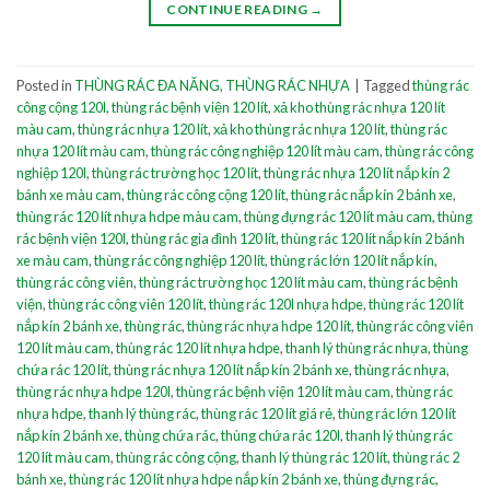
CONTINUE READING
→
Posted in
THÙNG RÁC ĐA NĂNG
,
THÙNG RÁC NHỰA
|
Tagged
thùng rác
công cộng 120l
,
thùng rác bệnh viện 120 lít
,
xả kho thùng rác nhựa 120 lít
màu cam
,
thùng rác nhựa 120 lít
,
xả kho thùng rác nhựa 120 lít
,
thùng rác
nhựa 120 lít màu cam
,
thùng rác công nghiệp 120 lít màu cam
,
thùng rác công
nghiệp 120l
,
thùng rác trường học 120 lít
,
thùng rác nhựa 120 lít nắp kín 2
bánh xe màu cam
,
thùng rác công cộng 120 lít
,
thùng rác nắp kín 2 bánh xe
,
thùng rác 120 lít nhựa hdpe màu cam
,
thùng đựng rác 120 lít màu cam
,
thùng
rác bệnh viện 120l
,
thùng rác gia đình 120 lít
,
thùng rác 120 lít nắp kín 2 bánh
xe màu cam
,
thùng rác công nghiệp 120 lít
,
thùng rác lớn 120 lít nắp kín
,
thùng rác công viên
,
thùng rác trường học 120 lít màu cam
,
thùng rác bệnh
viện
,
thùng rác công viên 120 lít
,
thùng rác 120l nhựa hdpe
,
thùng rác 120 lít
nắp kín 2 bánh xe
,
thùng rác
,
thùng rác nhựa hdpe 120 lít
,
thùng rác công viên
120 lít màu cam
,
thùng rác 120 lít nhựa hdpe
,
thanh lý thùng rác nhựa
,
thùng
chứa rác 120 lít
,
thùng rác nhựa 120 lít nắp kín 2 bánh xe
,
thùng rác nhựa
,
thùng rác nhựa hdpe 120l
,
thùng rác bệnh viện 120 lít màu cam
,
thùng rác
nhựa hdpe
,
thanh lý thùng rác
,
thùng rác 120 lít giá rẻ
,
thùng rác lớn 120 lít
nắp kín 2 bánh xe
,
thùng chứa rác
,
thùng chứa rác 120l
,
thanh lý thùng rác
120 lít màu cam
,
thùng rác công cộng
,
thanh lý thùng rác 120 lít
,
thùng rác 2
bánh xe
,
thùng rác 120 lít nhựa hdpe nắp kín 2 bánh xe
,
thùng đựng rác
,