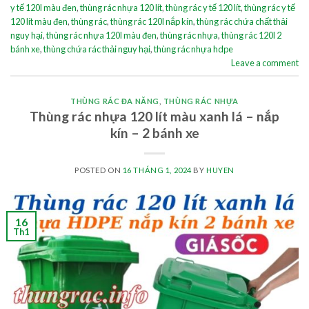
y tế 120l màu đen
,
thùng rác nhựa 120 lít
,
thùng rác y tế 120 lít
,
thùng rác y tế
120 lít màu đen
,
thùng rác
,
thùng rác 120l nắp kín
,
thùng rác chứa chất thải
nguy hại
,
thùng rác nhựa 120l màu đen
,
thùng rác nhựa
,
thùng rác 120l 2
bánh xe
,
thùng chứa rác thải nguy hại
,
thùng rác nhựa hdpe
Leave a comment
THÙNG RÁC ĐA NĂNG
,
THÙNG RÁC NHỰA
Thùng rác nhựa 120 lít màu xanh lá – nắp
kín – 2 bánh xe
POSTED ON
16 THÁNG 1, 2024
BY
HUYEN
16
Th1