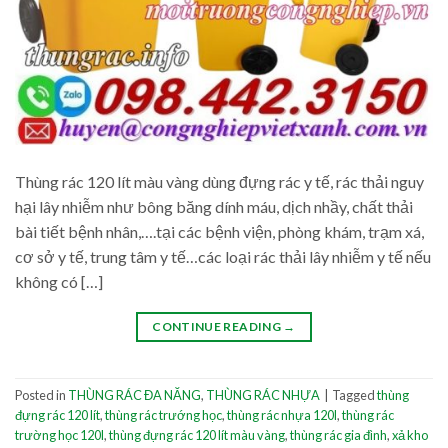
Thùng rác 120 lít màu vàng dùng đựng rác y tế, rác thải nguy
hại lây nhiễm như bông băng dính máu, dịch nhầy, chất thải
bài tiết bệnh nhân,….tại các bệnh viện, phòng khám, trạm xá,
cơ sở y tế, trung tâm y tế…các loại rác thải lây nhiễm y tế nếu
không có […]
CONTINUE READING
→
Posted in
THÙNG RÁC ĐA NĂNG
,
THÙNG RÁC NHỰA
|
Tagged
thùng
đựng rác 120 lít
,
thùng rác trướng học
,
thùng rác nhựa 120l
,
thùng rác
trường học 120l
,
thùng đựng rác 120 lít màu vàng
,
thùng rác gia đình
,
xả kho