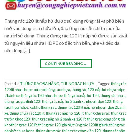
Thùng rác 120 lít nắp hở được sử dụng rộng rãi và phổ biến
nhờ vào dung tích chứa lớn, đáp ứng nhu cầu chứa rác của
người sử dụng. Thùng đựng rác 120 lít nắp hở được sản xuất
từ nguyên liệu nhựa HDPE có đặc tính bền, nhẹ và dẻo dai
nên dòng […]
CONTINUE READING
→
Posted in
THÙNG RÁC ĐA NĂNG
,
THÙNG RÁC NHỰA
|
Tagged
thùng rác
120 lít nhựa hdpe
,
xả kho thùng rác nhựa
,
thùng rác 120l nắp hở nhựa hdpe
2 bánh xe
,
thùng rác 120l nhựa hdpe
,
thùng rác nắp hở 120l
,
thùng rác nhựa
,
thùng rác gia đình 120l
,
thùng rác nắp hở 2 bánh xe nhựa hdpe 120l
,
thùng
rác nhựa hdpe
,
xả kho thùng rác
,
thùng rác 120 lít nắp hở nhựa hdpe 2 bánh
xe
,
thùng chứa rác 120 lít
,
thùng rác nắp hở 120 lít
,
thùng chứa rác
,
thùng rác
trường học 120l
,
thùng rác nắp hở 2 bánh xe 120 lít
,
thùng rác công cộng
,
xả
kho thùng rác 120 lít
,
thùng rác 120l giá rẻ
,
thùng rác 120 lít giá rẻ
,
thùng rác
nắp hở nhựa hdpe
,
thùng đựng rác
,
thùng rác công viên 120l
,
thùng rác nắp