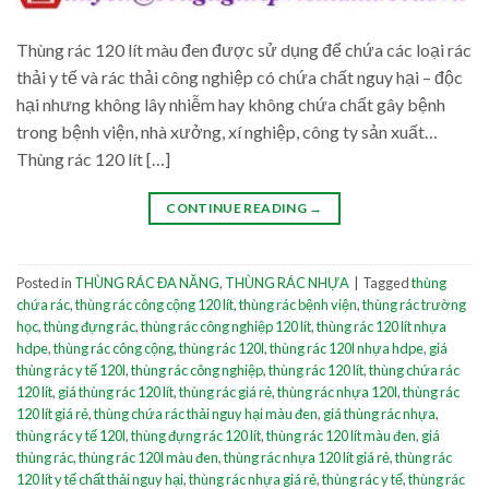
Thùng rác 120 lít màu đen được sử dụng để chứa các loại rác
thải y tế và rác thải công nghiệp có chứa chất nguy hại – độc
hại nhưng không lây nhiễm hay không chứa chất gây bệnh
trong bệnh viện, nhà xưởng, xí nghiệp, công ty sản xuất…
Thùng rác 120 lít […]
CONTINUE READING
→
Posted in
THÙNG RÁC ĐA NĂNG
,
THÙNG RÁC NHỰA
|
Tagged
thùng
chứa rác
,
thùng rác công cộng 120 lít
,
thùng rác bệnh viện
,
thùng rác trường
học
,
thùng đựng rác
,
thùng rác công nghiệp 120 lít
,
thùng rác 120 lít nhựa
hdpe
,
thùng rác công cộng
,
thùng rác 120l
,
thùng rác 120l nhựa hdpe
,
giá
thùng rác y tế 120l
,
thùng rác công nghiệp
,
thùng rác 120 lít
,
thùng chứa rác
120 lít
,
giá thùng rác 120 lít
,
thùng rác giá rẻ
,
thùng rác nhựa 120l
,
thùng rác
120 lít giá rẻ
,
thùng chứa rác thải nguy hại màu đen
,
giá thùng rác nhựa
,
thùng rác y tế 120l
,
thùng đựng rác 120 lít
,
thùng rác 120 lít màu đen
,
giá
thùng rác
,
thùng rác 120l màu đen
,
thùng rác nhựa 120 lít giá rẻ
,
thùng rác
120 lít y tế chất thải nguy hại
,
thùng rác nhựa giá rẻ
,
thùng rác y tế
,
thùng rác