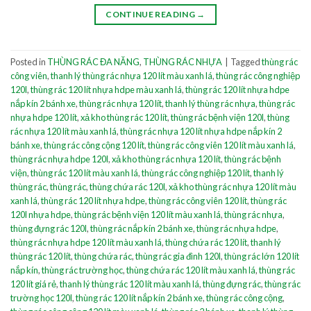
CONTINUE READING
→
Posted in
THÙNG RÁC ĐA NĂNG
,
THÙNG RÁC NHỰA
|
Tagged
thùng rác
công viên
,
thanh lý thùng rác nhựa 120 lít màu xanh lá
,
thùng rác công nghiệp
120l
,
thùng rác 120 lít nhựa hdpe màu xanh lá
,
thùng rác 120 lít nhựa hdpe
nắp kín 2 bánh xe
,
thùng rác nhựa 120 lít
,
thanh lý thùng rác nhựa
,
thùng rác
nhựa hdpe 120 lít
,
xả kho thùng rác 120 lít
,
thùng rác bệnh viện 120l
,
thùng
rác nhựa 120 lít màu xanh lá
,
thùng rác nhựa 120 lít nhựa hdpe nắp kín 2
bánh xe
,
thùng rác công cộng 120 lít
,
thùng rác công viên 120 lít màu xanh lá
,
thùng rác nhựa hdpe 120l
,
xả kho thùng rác nhựa 120 lít
,
thùng rác bệnh
viện
,
thùng rác 120 lít màu xanh lá
,
thùng rác công nghiệp 120 lít
,
thanh lý
thùng rác
,
thùng rác
,
thùng chứa rác 120l
,
xả kho thùng rác nhựa 120 lít màu
xanh lá
,
thùng rác 120 lít nhựa hdpe
,
thùng rác công viên 120 lít
,
thùng rác
120l nhựa hdpe
,
thùng rác bệnh viện 120 lít màu xanh lá
,
thùng rác nhựa
,
thùng đựng rác 120l
,
thùng rác nắp kín 2 bánh xe
,
thùng rác nhựa hdpe
,
thùng rác nhựa hdpe 120 lít màu xanh lá
,
thùng chứa rác 120 lít
,
thanh lý
thùng rác 120 lít
,
thùng chứa rác
,
thùng rác gia đình 120l
,
thùng rác lớn 120 lít
nắp kín
,
thùng rác trường học
,
thùng chứa rác 120 lít màu xanh lá
,
thùng rác
120 lít giá rẻ
,
thanh lý thùng rác 120 lít màu xanh lá
,
thùng đựng rác
,
thùng rác
trường học 120l
,
thùng rác 120 lít nắp kín 2 bánh xe
,
thùng rác công cộng
,