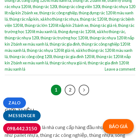
thùng rác công cộng 120 lít màu xanh lá
,
thùng rác 2 bánh xe
,
thanh lý thùng
rác nhựa 120 lít
,
thùng rác 120l
,
thùng rác công viên 120l
,
thùng rác nhựa 120
lít nắp kín 2 bánh xe
,
thùng rác công nghiệp
,
thùng đựng rác 120 lít màu xanh
lá
,
thùng rác nắp kín
,
xả kho thùng rác nhựa
,
thùng rác 120 lít
,
thùng rác bệnh
viện 120 lít
,
thùng rác lớn 120 lít nắp kín 2 bánh xe
,
thùng rác giá rẻ
,
thùng rác
trường học 120 lít màu xanh lá
,
thùng đựng rác 120 lít
,
xả kho thùng rác
,
thùng rác nhựa 120l
,
thùng rác trường học 120 lít
,
thùng rác nhựa 120 lít nắp
kín 2 bánh xe màu xanh lá
,
thùng rác gia đình
,
thùng rác công nghiệp 120 lít
màu xanh lá
,
thùng rác nhựa 120 lít giá rẻ
,
xả kho thùng rác 120 lít màu xanh
lá
,
thùng rác công cộng 120l
,
thùng rác gia đình 120 lít
,
thùng rác 120 lít nắp
kín 2 bánh xe màu xanh lá
,
thùng rác nhựa giá rẻ
,
thùng rác gia đình 120 lít
màu xanh lá
Leave a comment
1
2
ZALO
GIỚI THIỆU
MESSENGER
BÁO GIÁ
Viet Xanh Plastic là nhà cung cấp hàng đầu nhựa công nghiệp
098.442.3150
như pallet nhựa, thùng rác công nghiệp, thùng nhựa, sóng