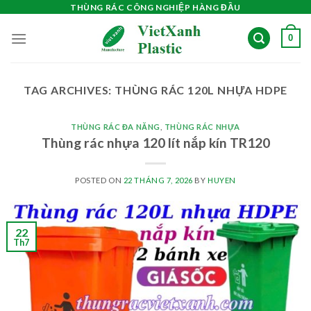
Skip
THÙNG RÁC CÔNG NGHIỆP HÀNG ĐẦU
to
0
content
TAG ARCHIVES:
THÙNG RÁC 120L NHỰA HDPE
THÙNG RÁC ĐA NĂNG
,
THÙNG RÁC NHỰA
Thùng rác nhựa 120 lít nắp kín TR120
POSTED ON
22 THÁNG 7, 2026
BY
HUYEN
22
Th7